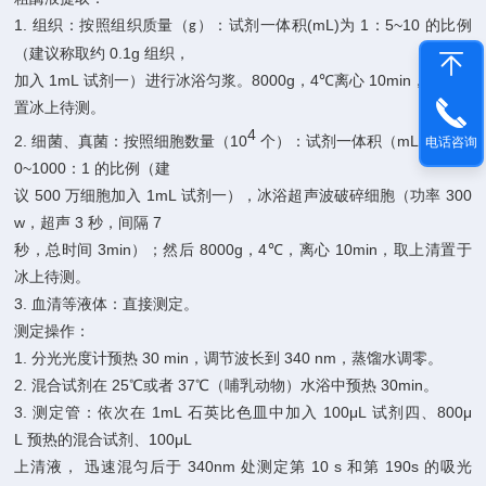
1.
(mL)
1
5~10
组织：按照组织质量（
）：试剂一体积
为
：
的比例
g
0.1g
（建议称取约
组织，
1mL
8000g
4
10min
加入
试剂一）进行冰浴匀浆。
，
℃离心
，取上清
置冰上待测。
4
2.
10
mL
50
细菌、真菌：按照细胞数量（
个）：试剂一体积（
）为
电话咨询
0~1000
1
：
的比例（建
500
1mL
300
议
万细胞加入
试剂一），冰浴超声波破碎细胞（功率
w
3
7
，超声
秒，间隔
3min
8000g
4
10min
秒，总时间
）；然后
，
℃，离心
，取上清置于
冰上待测。
3.
血清等液体：直接测定。
测定操作：
1.
30
min
340
nm
分光光度计预热
，调节波长到
，蒸馏水调零。
2.
25
37
30min
混合试剂在
℃或者
℃（哺乳动物）水浴中预热
。
3.
1mL
100μL
800μ
测定管：依次在
石英比色皿中加入
试剂四、
L
100μL
预热的混合试剂、
340nm
10
s
190s
上清液，
迅速混匀后于
处测定第
和第
的吸光