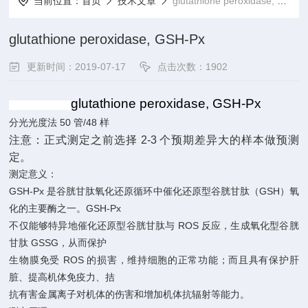
当前位置：
首页
技术文章
glutathione peroxidase, GSH-Px
glutathione peroxidase, GSH-Px
更新时间：2019-07-17
点击次数：1902
glutathione
peroxidase,
GSH-Px
50
/48
分光光度法
管
样
注意：正式测定之前选择
2-3
个预期差异大的样本做预测
定。
测定意义：
GSH-Px
GSH
是谷胱甘肽氧化还原循环中催化还原型谷胱甘肽（
）氧
GSH-Px
化的主要酶之一。
ROS
不仅能够特异地催化还原型谷胱甘肽与
反应，生成氧化型谷胱
GSSG
甘肽
，从而保护
ROS
生物膜免受
的损害，维持细胞的正常功能；而且具有保护肝
脏、提高机体免疫力、拮
抗有害金属离子对机体的伤害和增加机体抗辐射等能力。