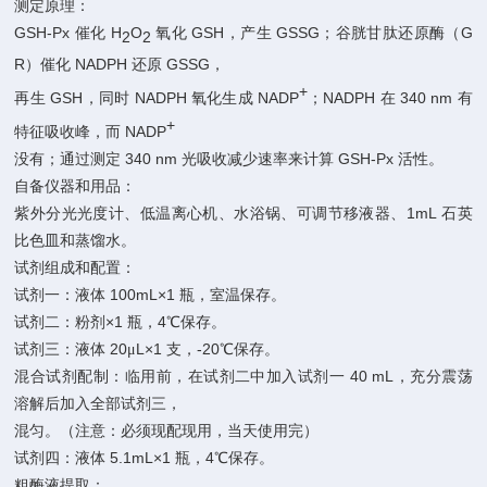
测定原理：
GSH-Px
H
O
GSH
GSSG
G
催化
氧化
，产生
；谷胱甘肽还原酶（
2
2
R
NADPH
GSSG
）催化
还原
，
+
GSH
NADPH
NADP
NADPH
340
nm
再生
，同时
氧化生成
；
在
有
+
NADP
特征吸收峰，而
340
nm
GSH-Px
没有；通过测定
光吸收减少速率来计算
活性。
自备仪器和用品：
1mL
紫外分光光度计、低温离心机、水浴锅、可调节移液器、
石英
比色皿和蒸馏水。
试剂组成和配置：
100mL×1
试剂一：液体
瓶，室温保存。
×1
4
试剂二：粉剂
瓶，
℃保存。
20
L×1
-20
试剂三：液体
μ
支，
℃保存。
40
mL
混合试剂配制：临用前，在试剂二中加入试剂一
，充分震荡
溶解后加入全部试剂三，
混匀。（注意：必须现配现用，当天使用完）
5.1mL×1
4
试剂四：液体
瓶，
℃保存。
粗酶液提取：