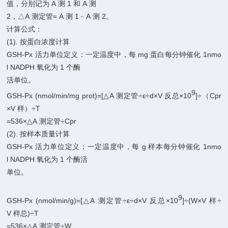
A
1
A
值，分别记为
测
和
测
2
A
=
A
1
A
2
，△
测定管
测
﹣
测
。
计算公式：
(1).
按蛋白浓度计算
GSH-Px
mg
1nmo
活力单位定义：一定温度中，每
蛋白每分钟催化
l
NADPH
1
氧化为
个酶
活单位。
9
GSH-Px
(nmol/min/mg
prot)=[
A
÷ε÷d×V
×10
]÷
Cpr
△
测定管
反总
（
×V
÷T
样）
=536×
A
÷Cpr
△
测定管
(2).
按样本质量计算
GSH-Px
g
1nmo
活力单位定义：一定温度中，每
样本每分钟催化
l
NADPH
1
氧化为
个酶活
单位。
9
GSH-Px
(nmol/min/g)=[
A
÷ε÷d×V
×10
]÷(W×V
÷
△
测定管
反总
样
V
)÷T
样总
=536×
A
÷W
△
测定管