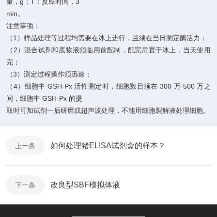
g
T
3
量，
；
：反应时间，
min
。
注意事项：
1
（
）样品处理等过程均需要在冰上进行，且须在当日测定酶活力；
2
（
）混合试剂和底物液须临用前配制，配完后置于冰上，当天使用
完；
3
（
）测定过程操作须迅速；
4
GSH-Px
300
-500
（
）细胞中
活性测定时，细胞数目须在
万
万之
GSH-Px
间，细胞中
的提
取时可加试剂一后研磨或超声波处理，不能用细胞裂解液处理细胞。
如何处理猪ELISA试剂盒的样本？
上一条
改良型SBF模拟体液
下一条