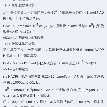
3
（
）按细胞数量计算
4
10
1nmol
NAD
活性单位定义：一定温度中，每
个细胞每分钟催化
PH
1
氧化为
个酶活单位。
4
9
GSH-Px
(nmol/min/10
cell)=
[
A
÷ε÷d×V
×10
]÷(
△
测定管
反总
细胞
×V
÷V
)÷T
数量
样
样总
=536×
A
÷
△
测定管
细胞数量
4
（
）按液体体积计算
1nmol
NADP
活性单位定义：一定温度中，每毫升液体每分钟催化
H
1
氧化为
个酶活单位。
9
GSH-Px
(nmol/min/mL)=[
A
÷ε÷d×V
×10
]÷V
÷T
△
测定管
反总
样
=536×
A
△
测定管
3
ε
NADPH
6.22×10
L/mol/cm
V
：
摩尔消光系数
；
反总：反应体系总
1000μL=0.001
L
体积，
；
6
6
10
1mol=1×10
μmol
Cpr
mg/mL
：
；
：上清液蛋白浓度（
）；
V
样：加入反应体系中上清液体
100μL
=0.1
mL
V
1mL
W
积，
；
样总：加入提取液体积，
；
，样本质