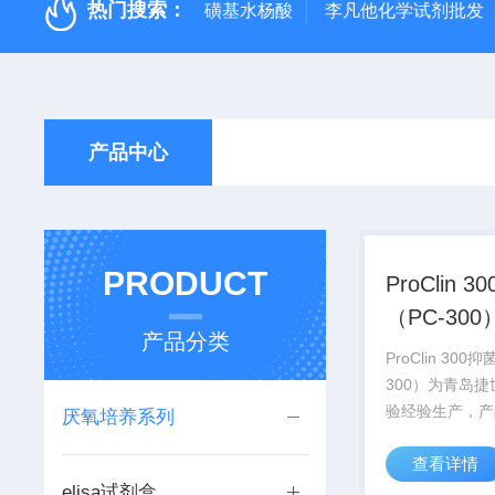
热门搜索：
磺基水杨酸
李凡他化学试剂批发
产品中心
PRODUCT
ProClin 
（PC-300
产品分类
ProClin 300
300）为青岛
验经验生产，产
厌氧培养系列
证、实验效果好
查看详情
技术服务或免费
elisa试剂盒
（山东省内可上