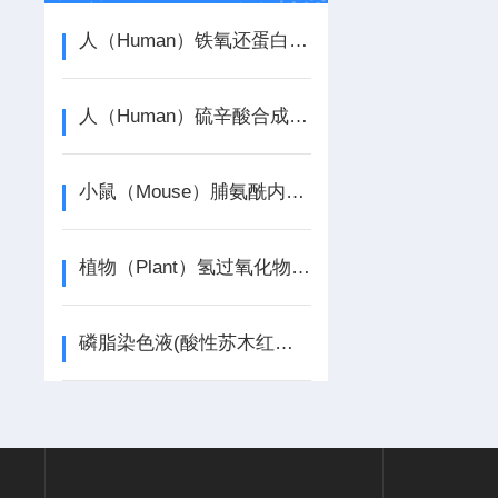
人（Human）铁氧还蛋白1（FDX1） ELISA检测试剂盒介绍
人（Human）硫辛酸合成酶（LIAS） ELISA检测试剂盒介绍
小鼠（Mouse）脯氨酰内肽酶（PREP） ELISA检测试剂盒介绍
植物（Plant）氢过氧化物裂解酶（HPL） ELISA检测试剂盒介绍
磷脂染色液(酸性苏木红法)介绍