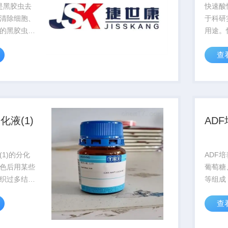
id是黑胶虫去
快速酸
清除细胞、
于科研
的黑胶虫，
用途。
菌也有一定
钙,酸
查
细胞培养的
完成脱
400倍显微
比较大
在动，小黑
时呈...
化液(1)
AD
1)的分化
ADF
色后用某些
葡萄糖
织过多结合
等组成
这个过程称
素如锰
查
用的溶液称
离子等
E染色和其
剂含AC