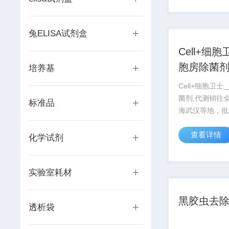
品具有灵敏度高
确,操作简单,易于
兔ELISA试剂盒
Cell+细胞
胞房除菌
培养基
Cell+细胞卫士
菌剂,代测销往
标准品
海武汉等地，批
可，质量保证*
查看详情
好,提供全程技
化学试剂
费代测服务（山
门取样）产品具
实验室耗材
高，快速,准确,
于...
黑胶虫去
透析袋