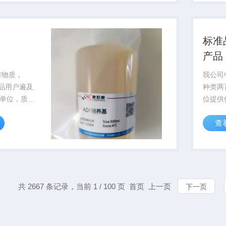
1%盐酸乙醇
酰-1-
酸能破坏苏
标准
产品
准物质，
我公司
该产品用户遍及
种类两
单位，质量
位提供
以*的产品
要中检
查
户服务,节
标准品58
费，欢迎咨
等中检
廉！
作人员
找青岛捷
共 2667 条记录，当前 1 / 100 页 首页 上一页
下一页