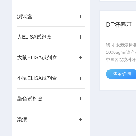
他染色中常用 
作为分化液，因
木素...
测试盒
DF培养基
人ELISA试剂盒
我司 汞溶液标
1000ug/ml
大鼠ELISA试剂盒
中国各院校科研
保证，价格优，
查看详情
渠道、优质的客
小鼠ELISA试剂盒
约您的每一份经
询订购。物美价
染色试剂盒
染液