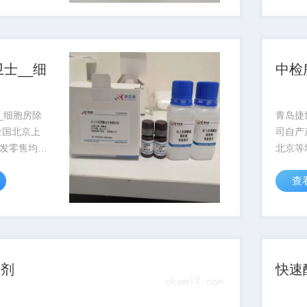
，快速,准
保...
卫士__细
中检
剂
__细胞房除
青岛捷
全国北京上
司自产
发零售均
北京等
、实验效果
产.由
查
术服务或免
段开始
东省内可上
购.终
有灵敏度
经销商
操作简单,易
合作意
除剂
快速