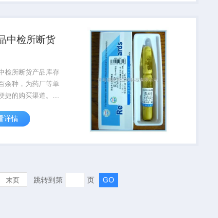
环丙烷羧酸)。
品中检所断货
中检所断货产品库存
百余种，为药厂等单
便捷的购买渠道。需
所断货产品,中检所
看详情
-08-2.302-27-2
所试剂，请捷世康工
。买中检所断货产品
世康生物...
跳转到第
页
末页