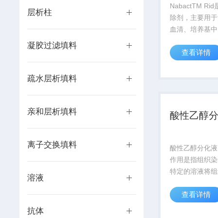
NabactTM R
层析柱
除剂，主要用于
血清、培养基中
同时对常见的细
凝胶过滤填料
查看详情
的清除作用。在
时候，有时会在
镜下看到小黑点
疏水层析填料
点有时呈点状，有
亲和层析填料
酸性乙醇分
离子交换填料
酸性乙醇分化液(
作用是指组织染
特定的溶液将组
溶液
的染色剂脱去，
查看详情
为分化作用，所
为分化液。在H
抗体