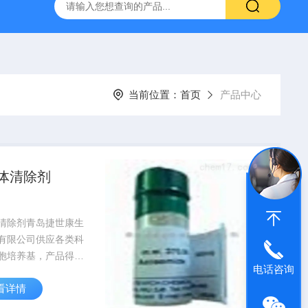
产ELISA试剂盒,免费代测
当前位置：
首页
产品中心
体清除剂
清除剂青岛捷世康生
有限公司供应各类科
胞培养基，产品得到
电话咨询
分认可，质量放心可
看详情
询订购。