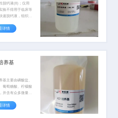
性脱钙液(8)；仅用
实验不得用于临床等
快速脱钙液，组织脱
性脱钙液，一般1-3天
看详情
钙。但对染色的影响
F培养基
培养基主要由磷酸盐、
、葡萄糖酸、柠檬酸
，并含有众多微量元
、铜、铁、锌等金属
看详情
，经无菌处理，该试
C(又称1-氨基羰