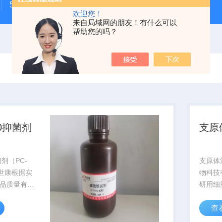
500次MTS细胞增殖与细胞毒性检测试剂盒
48t/96t国
欢迎您！
来自局域网的朋友！有什么可以
帮助您的吗？
300抑菌剂
支原
）
抑菌剂（PC-
支原体
捷世康根据实
物科技
品质量有保
研用细
,提供全程
客户充
查
代测服务
靠，咨
门取样）产