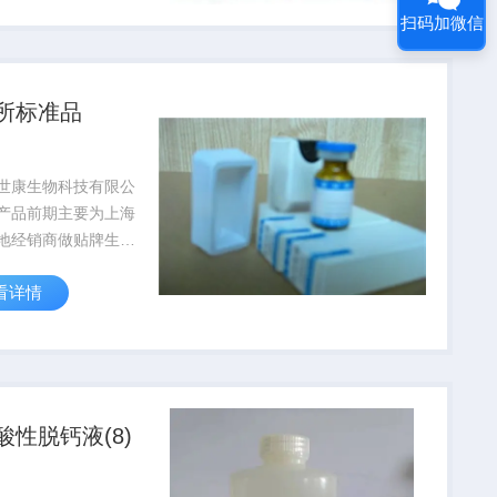
扫码加微信
所标准品
世康生物科技有限公
产品前期主要为上海
地经销商做贴牌生
于业务发展需要现阶
看详情
接受终端客户直接订
端大量采购可享受与
同等优惠.同时如有
向可签订代理合同.
酸性脱钙液(8)