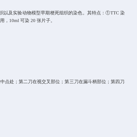
织以及实验动物模型早期梗死组织的染色。其特点：①TTC
染
使用
，10ml
可染
20
张片子。
线中点处；第二刀在视交叉部位；第三
刀在漏斗柄部位；第四刀在漏