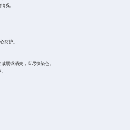
的情
况。
小心防护。
性减弱或消失，应尽快染色。
作。