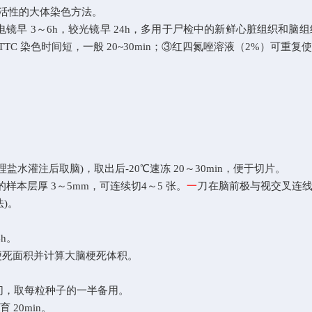
活
性的大体染色方法。
电镜早
3～6h，较光镜
早
24h
，多用于尸检中的新鲜心脏组织和脑组
TTC
染色时
间短，一般
20~30min；③红四氮唑溶液（2%）
可重复
盐水灌注后取脑)，取出后-20℃
速冻 20～30min，便于切片。
的样本层厚 3～5mm，可连续切
4～5 张。
一
刀在脑前极与视交叉连
)。
h。
脑梗死面积并计算大脑梗死体积。
切，取每粒种子的一半备用。
20min。