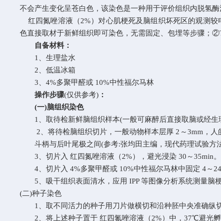
不会产生变化呈苍白色，该染色是一种用于评价组织内脱氢酶
红四氮唑溶液（2%）
对心肌梗死及脑组织坏死区的观测较
色直接取材于新鲜组织即可染色，无需固定、包埋等步骤；
②
自备材料：
1
、生理盐水
2
、低温冰箱
3、4%多聚甲醛或 10%中性福尔马林
操作步骤
(仅供参考)
：
(一)脑组织染色
1、取待检新鲜脑组织样本(一般可麻醉后直接取脑或经生理
2、将待检脑组织切片，一般动物样本层厚 2～3mm，人
斗柄与后叶尾极之间(参考:张均田主编，现代药理试验方法
3、切片入 红四氮唑溶液（2%），避光浸染 30～35min。
4、切片入 4%多聚甲醛或 10%中性福尔马林中固定 4～24
5、吸干组织表面清水，应用 IPP 等图像分析系统测量
(二)种子染色
1、取不同活力的种子用刀片做横切和沿种胚中央准确纵
2、将上述种子置于 红四氮唑溶液（2%）中，37℃避光孵育 