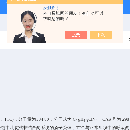
500次MTS细胞增殖与细胞毒性检测试剂盒
48t/96t国
欢迎您！
来自局域网的朋友！有什么可以
帮助您的吗？
oride，TTC)，分子量为
334.80
，分子式为
C
H
ClN
，CAS
号为
298
19
15
4
吸链中吡啶
核苷结合酶系统的质子受体，
TTC
与正常组织中的呼吸酶