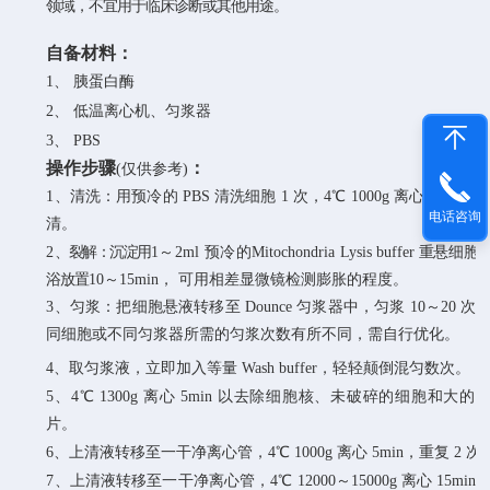
领域，不宜用于临床诊断或其他用途。
自备材料：
1、
胰蛋
白
酶
2、
低温
离
心
机
、
匀
浆器
3、
PBS
操作步骤
：
(仅供参考)
1、清洗：用预冷的 PBS 清洗细胞 1 次，4℃ 1000g 离心 5min，
电话咨询
清。
2
、裂解：沉淀用
1～2ml
预冷的
Mitochondria
Lysis
buffer
重悬细胞
浴放置
10～15min，
可用相差显微镜检测膨胀的程度。
3、匀浆：把细胞悬液转移至 Dounce 匀浆器中，匀浆 10～20 次
同细胞或不同匀浆器所需的匀浆次数有所不同，需自行优化。
4、取匀浆液，立即加入等量 Wash buffer，轻轻颠倒混匀数次。
5、4℃ 1300g 离心 5min 以去除细胞核、未破碎的细胞和大的
片。
6、上清液转移至一干净离心管，4℃ 1000g 离心 5min，重复 2 次
7、上清液转移至一干净离心管，4℃ 12000～15000g 离心 15min