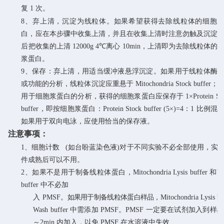
复 1 次。
8
、弃上清，沉淀为线粒体。如果希望获得去除线粒体的细胞
白，应在本步骤中收集上
清，并且在收集上清时注意勿触及沉淀
后把收集的上清
12000g 4
℃离心 10min，上清即为去除线粒体的
浆蛋白。
9
、保存：弃上清，用适当缓冲液悬浮沉淀。如果用于线粒体酶
或功能的分析，线粒体
沉淀应重悬于
Mitochondria
Stock buffer
用于细胞浆蛋白的分析，获得的细胞浆蛋
白应保存于
1×Protein
St
buffer
，即按细胞浆蛋白：
Protein
Stock
buffer
(
5×)=4：1
比例混
如果用于双向电泳，应使用恰当的保存液。
注意事项：
1、细胞计数 (如台盼蓝染色液)对于不同实验不必全部使用，实
件成熟后可以不用。
2、如果不是用于制备线粒体蛋白，Mitochondria Lysis buffer 和Wa
buffer 中不必加
入
PMSF
。如果用于制备线粒体蛋白样品，
Mitochondria Lysis
bu
Wash
buffer
中需添加
PMSF。PMSF
一定要在试剂加入到样品
～2min
内加入，以免
PMSF
在水溶液中失效