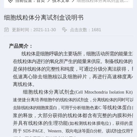
当前位置：
首页
技术文章
细胞线粒体分离试剂盒说明书
细胞线粒体分离试剂盒说明书
更新时间：2021-11-30
点击次数：1681
产品简介：
线粒体是细胞呼吸的主要场所，细胞活动所需的能量主
在线粒体内进行的氧化所产
生的能量来供应。制备线粒体的
是保持线粒体的完整性和纯度，可通过分级分离法获得，
即
低速离心除去细胞核以及细胞碎片，再进行高速梯度离心
离线粒体。
细胞线粒体分离试剂盒
(
Cell Mitochondria Isolation Kit
)
速便捷分离培
养细胞中的线粒体的试剂盒，分离线粒体的同时可以
等线粒体蛋白向
去除线粒体的细胞浆蛋白，可用于
分析细胞色素
C
浆的释放，大部分获得的线粒体都含有完整的内膜和外膜
并具有线粒体的生理功能
(如检测线粒体膜电位)，获得的蛋
用于 SDS-PAGE
、
Western
、双向电泳等蛋白分析。该试剂盒仅用于