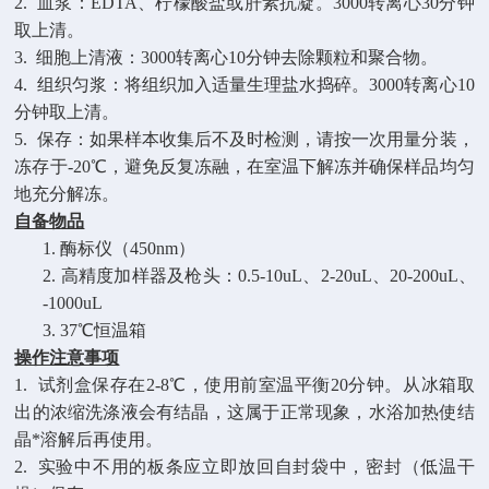
2. 血浆：EDTA、柠檬酸盐或肝素抗凝。3000转离心30分钟
取上清。
3. 细胞上清液：3000转离心10分钟去除颗粒和聚合物。
4. 组织匀浆：将组织加入适量生理盐水捣碎。3000转离心10
分钟取上清。
5. 保存：如果样本收集后不及时检测，请按一次用量分装，
冻存于-20℃，避免反复冻融，在室温下解冻并确保样品均匀
地充分解冻。
自备物品
1.
酶标仪（
450nm）
2.
高精度加样器及枪头：
0.5-10uL、2-20uL、20-200uL、2
-1000uL
3.
37℃恒温箱
操作注意事项
1.
试剂盒保存在
2-8℃，使用前室温平衡20分钟。从冰箱取
出的浓缩洗涤液会有结晶，这属于正常现象，水浴加热使结
晶*溶解后再使用。
2.
实验中不用的板条应立即放回自封袋中，密封（低温干