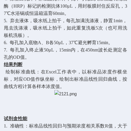
酶（
HRP）标记的检测抗体100μL，用封板膜封住反应孔，3
7℃水浴锅或恒温箱温育60min。
5.
弃去液体，吸水纸上拍干，每孔加满洗涤液，静置
1min，
甩去洗涤液，吸水纸上拍干，如此重复洗板5次（也可用洗
板机洗板）。
6.
每孔加入底物
A、B各50μL，37℃避光孵育15min。
7.
每孔加入终止液
50μL，15min内，在450nm波长处测定各
孔的OD值。
结果判断
绘制标准曲线：在
Excel工作表中，以标准品浓度作横坐
标，对应OD值作纵坐标，绘制出标准品线性回归曲线，按
曲线方程计算各样本浓度值。
试剂盒性能
1.
准确性：标准品线性回归与预期浓度相关系数
R值，大于