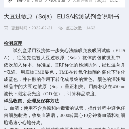
当前位置：
首页
技术文章
大豆过敏原（Soja） ELISA检测试剂盒说明书
大豆过敏原（Soja） ELISA检测试剂盒说明书
更新时间：2022-02-21
点击次数：1462
检测原理
试剂盒采用双抗体一步夹心法酶联免疫吸附试验（
ELIS
A）。
往预先包
被
大豆过敏原（
Soja）
抗体的包被微孔中，
依次加入标本、标准品、
HRP标记的检测抗体，经过温育并
*洗涤。用底物TMB显色，TMB在过氧化物酶的催化下转化
成蓝色，并在酸的作用下转化成最终的黄色。颜色的深浅和
样品中的
大豆过敏原（
Soja）
呈
正相关。用酶标仪在
450nm
波长下测定吸光度（OD 值），计算样品浓度。
样品收集、处理及保存方法
1. 血清：使用不含热原和内毒素的试管，操作过程中避免任
何细胞刺激，收集血液后，3000转离心10分钟将血清和红细
胞迅速小心地分离。