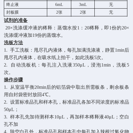
终止液
6mL
3mL
无
封板膜
2张
2张
无
试剂的准备
说明书
1份
1份
无
20×洗涤缓冲液的稀释：蒸馏水按1：20稀释，即1份的20×
自封袋
1个
1个
无
洗涤缓冲液加19份的蒸馏水。
洗板方法
1.
手工洗板：甩尽孔内液体，每孔加满洗涤液，静置
1min后
甩尽孔内液体，在吸水纸上拍干，如此洗板5次。
2.
自动洗板机：每孔注入洗液
350μL，浸泡1min，洗板5
次。
操作步骤
1.
从室温平衡
20min后的铝箔袋中取出所需板条，剩余板条
用自封袋密封放回4℃。
2.
设置标准品孔和样本孔
，标准品孔各加不同浓度的标准品
50μL；
3.
样本孔先加
待测样本
10μL，再加
样本稀释液
4
0μL；
空白
孔不加
4.
除空白孔外，
标准品孔和样本孔中每孔加入辣根过氧化物