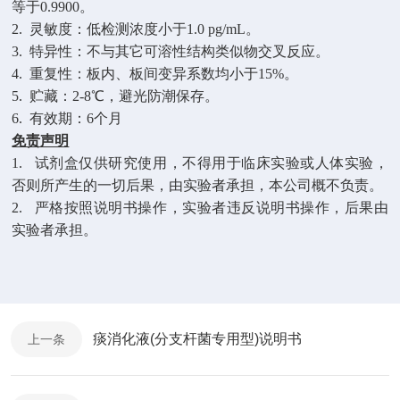
等于0.9900。
2.
灵敏度：低
检测浓度小于
1.0 pg/mL
。
3.
特异性：不与其它可溶性结构类似物交叉反应。
4.
重复性：板内、板间变异系数均小于
15%。
5.
贮藏：
2-8℃，避光防潮保存。
6.
有效期：
6个月
免责声明
1.
试剂盒仅供研究使用，不得用于临床实验或
人
体实验，
否则所产生的一切后果，由实验者承担，本公司概不负责。
2.
严格按照说明书操作，实验者违反说明书操作，后果由
实验者承担。
痰消化液(分支杆菌专用型)说明书
上一条