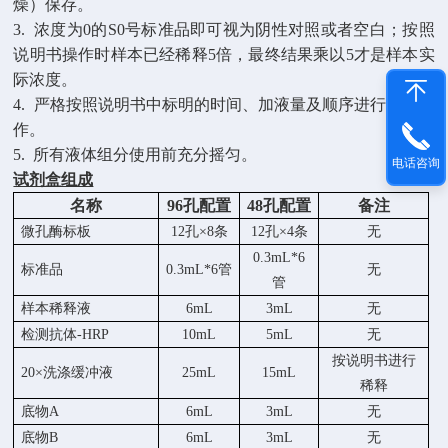
燥）保存。
3.
浓度为
0的S0号标准品即可视为阴性对照或者空白；按照
说明书操作时样本已经稀释5倍，最终结果乘以5才是样本实
际浓度
。
4.
严格按照说明书中标明的时间、加液量及顺序进行温育操
作。
5.
所有液体组分使用前充分摇匀。
电话咨询
试剂盒组成
名称
96孔配置
48孔配置
备注
微孔酶标板
12孔×8条
12孔×4条
无
0.3mL*6
标准品
0.3mL*6管
无
管
样本稀释液
6
mL
3
mL
无
检测抗体
-HRP
10mL
5mL
无
按说明书进行
20×洗涤缓冲液
25mL
15mL
稀释
底物
A
6mL
3mL
无
底物
B
6mL
3mL
无