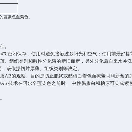
的蓝紫色至紫色。
最佳。
于
4℃
密闭保存，使用时避免接触过多阳光和空气；使用前最好提
厚薄、组织类别和酸性分化液的新旧而定，另外分化后自来水冲
要，该依据切片厚薄、组织类别等决定。
物质
AB
的观察。目的是防止胞浆或黏蛋白着色而掩盖阿利新蓝的
PAS
技术在阿尔辛蓝染色之前时， 中性黏蛋白和糖原可染成紫
作。