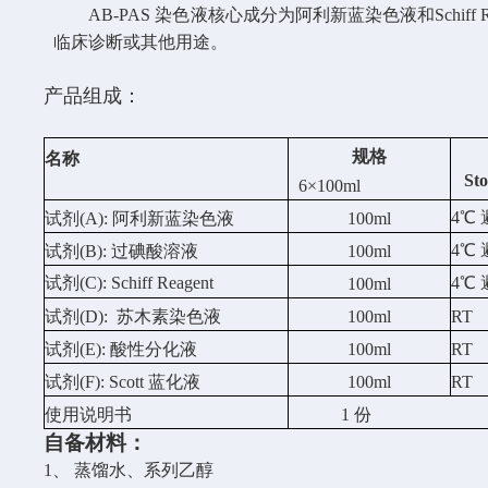
AB-PAS 染色液核心成分为阿利新蓝染色液和Sch
临床诊断或其他用途。
产品组成：
规格
名称
St
6×100ml
4℃ 
试剂
(A): 阿利新蓝染色液
100ml
4℃ 
试剂
(B): 过碘酸溶液
100ml
试剂
(C): Schiff Reagent
4℃ 
100ml
试剂
(D): 苏木素染色液
100ml
RT
试剂
(E): 酸性分化液
100ml
RT
试剂
(F): Scott 蓝化液
100ml
RT
使用说明书
1 份
自备材料：
1、 蒸馏水、系列乙醇