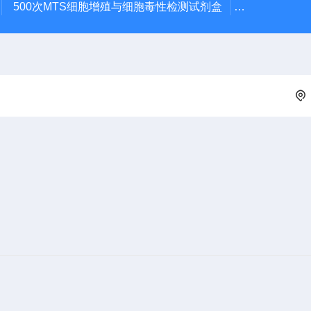
500次MTS细胞增殖与细胞毒性检测试剂盒
48t/96t国