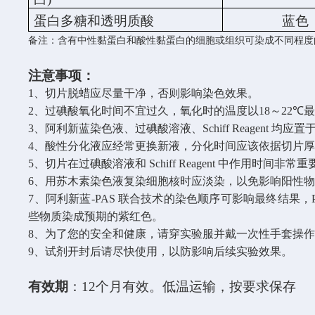
蛋白多糖和透明质酸
蓝色
备注：含有中性黏蛋白和酸性黏蛋白的细胞或组织可染成不同程度
注意事项：
1
、切片脱蜡应尽量干净，否则影响染色效果。
2
、过碘酸氧化时间不宜过久，氧化时的温度以
18
～
22℃
3
、阿利新蓝染色液、过碘酸溶液、
Schiff Reagent
均应置
4
、酸性分化液应经常更换新液，分化时间应该依据切片
5
、切片在过碘酸溶液和
Schiff Reagent
中作用时间非常重
6
、用苏木素染色液复染细胞核时应淡染，以免影响阳性
7
、阿利新蓝
-PAS
联合技术的染色顺序可影响最终结果，
些物质染成预期的紫红色。
8
、为了您的安全和健康，请穿实验服并戴一次性手套操
9
、试剂开封后请尽快使用，以防影响后续实验效果。
有效期
：
12
个月有效。低温运输，按要求保存