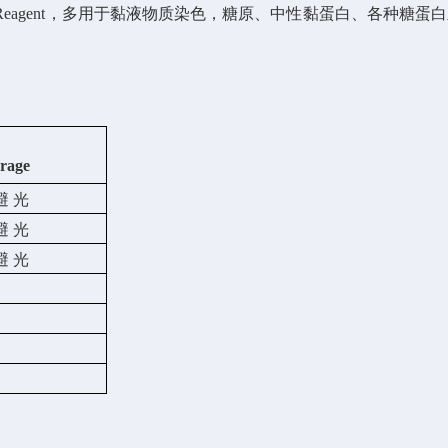
iff Reagent，多用于黏液物质染色，糖原、中性黏蛋白、各
orage
避 光
避 光
避 光