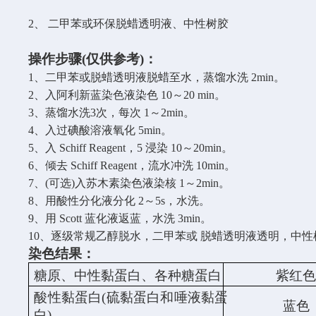
2、
二甲苯或环保脱蜡透明液、中性树胶
操作步骤
(仅供参考)：
1、二甲苯或脱蜡透明液脱蜡至水，蒸馏水洗 2min。
2、入阿利新蓝染色液染色 10～20 min。
3、蒸馏水洗3次，每次 1～2min。
4、入过碘酸溶液氧化 5min。
5、入 Schiff Reagent，5 浸染 10～20min。
6、
倾去
Schiff Reagent，流水冲洗 10min。
7、(可选)入苏木素染色液染核 1～2min。
8、
用酸性分化液分化
2～5s，水洗。
9、用 Scott 蓝化液返蓝，水洗 3min。
10、逐级常规乙醇脱水，二甲苯或 脱蜡透明液透明，中
染色结果：
糖原、中性黏蛋白、各种糖蛋白
紫红
酸性黏蛋白
(硫黏蛋白和唾液黏蛋
蓝色
白)