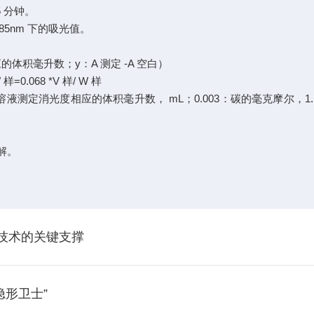
5 分钟。
85nm 下的吸光值。
标曲上对应的体积毫升数；y：A 测定 -A 空白）
样=0.068 *V 样/ W 样
测定消光度相应的体积毫升数， mL；0.003：碳的毫克摩尔，1. 
解。
技术的关键支撑
隐形卫士”