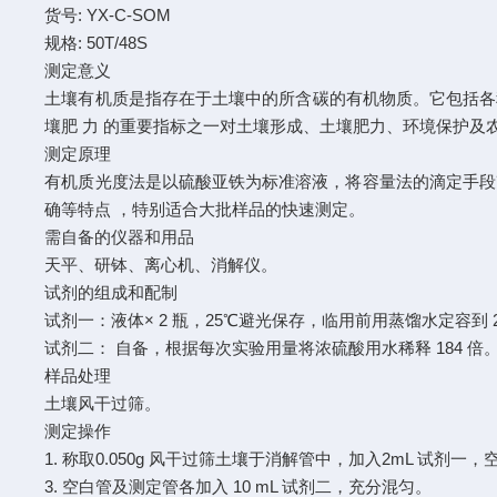
货号: YX-C-SOM
规格: 50T/48S
测定意义
土壤有机质是指存在于土壤中的所含碳的有机物质。它包括各
壤肥 力 的重要指标之一对土壤形成、土壤肥力、环境保护及
测定原理
有机质光度法是以硫酸亚铁为标准溶液，将容量法的滴定手段改为
确等特点 ，特别适合大批样品的快速测定。
需自备的仪器和用品
天平、研钵、离心机、消解仪。
试剂的组成和配制
试剂一：液体× 2 瓶，25℃避光保存，临用前用蒸馏水定容到 
试剂二： 自备，根据每次实验用量将浓硫酸用水稀释 184 倍。
样品处理
土壤风干过筛。
测定操作
1. 称取0.050g 风干过筛土壤于消解管中，加入2mL 试剂一
3. 空白管及测定管各加入 10 mL 试剂二，充分混匀。