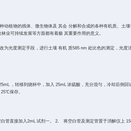
种动植物的残体、微生物体及 其会 分解和合成的各种有机质。土壤
农林业可持续发展等方面都有着极 其重要作用的意义。
光度测定手段，进行土壤 有机 质585 nm 处比色的测定，光度
25mL ，转移到烧杯中，加入 25mL 浓硫酸，充分混匀，冷却后倒
25℃保存。
，空白管直接加入2mL 试剂一。 2. 将空白管及测定管置于消解仪上 15