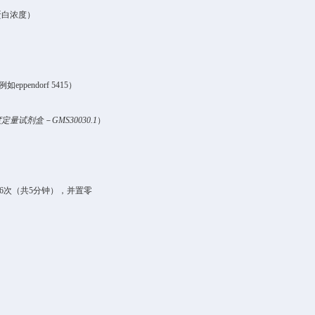
蛋白浓度）
例如
eppendorf 5415
）
度定量试剂盒－
GMS30030.1
）
6
次（共
5
分钟），并置零