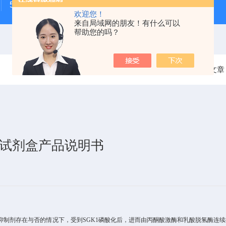
500次MTS细胞增殖与细胞毒性检测试剂盒
48t/96t国
欢迎您！
来自局域网的朋友！有什么可以
帮助您的吗？
当前位置：
首页
技术文章
测试剂盒产品说明书
抑制剂存在与否的情况下，
受到
SGK1
磷
酸化后，进而由
丙酮酸激酶和乳酸脱氢
酶连续