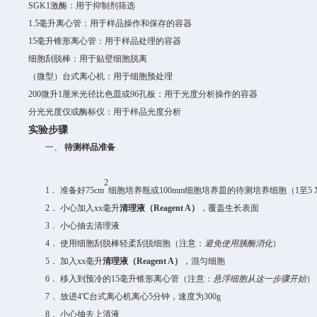
SGK1
激酶：用于抑制剂筛选
1.5
毫升离心管：用于样品操作和保存的容器
15
毫升锥形离心管：用于样品处理的容器
细胞刮脱棒：用于贴壁细胞脱离
（微型）台式离心机：用于细胞预处理
200
微升
1
厘米光径
比色皿或
96
孔板：用于光度分析操作的容器
分光光度仪或酶标仪：用于样品光度分析
实验步骤
一、
待测样品准备
2
1．
准备好
7
5cm
细胞培养瓶或
10
0mm
细胞培养皿的待测培养细胞（
1
至
5 
2．
小心加入
xx
毫升
清理液（
Reagent A
）
，覆盖生长表面
3．
小心抽去清理液
4．
使用细胞刮脱棒轻柔刮脱细胞（注意：
避免使用胰酶消化
）
5．
加入
xx
毫升
清理液（
Reagent A
）
，混匀细胞
6．
移入到预冷的
15
毫升锥形离心管（注意：
悬浮细胞从这一步骤开始
）
7．
放进
4
℃台式离心机离心
5
分钟，速度为
300g
8．
小心抽去上清液