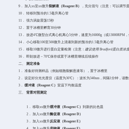
9．
加入
xx
至
xx
微升
裂解液（
Reagent B
）
，充分混匀
（注意：可以调节
10．
转移到预冷的
1.5
毫升离心管
11．
强力涡旋震荡
15
秒
12．
置于冰槽里孵育
30
分钟
13．
放进
4
℃微型台式离心机离心
5
分钟，速度为
16000g
（或
13000RPM
，
14．
小心移取
100
至
500
微升上清液到新的预冷的
1.5
毫升离心管
15．
移取
10
微升进行蛋白定量检测（注意：
建议使用
Bradford
蛋白质浓
16．
即刻放进－
70
℃
保存或置于冰槽里继续后续操作
二、
测定准备
1．
准备好待测样品（例如
细胞
裂解悬液等），置于冰槽里
2．
设定好分光光度仪（温度为
30
℃）：波长为
340nm
，间隔
1
分钟，读数
3．
缓冲液（
Reagent C
）
室温下均衡温度
三、
背景对照测定
1．
移取
xx
微升
缓冲液（
Reagent C
）
到新的比色皿
2．
加入
xx
微升
酶促液（
Reagent D
）
3．
加入
xx
微升
反应液（
Reagent E
）
4．
加入
xx
微升
底物液（
Reagent F
）