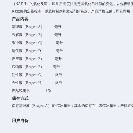
（
NADH
）的氧化反应，
即采用光度法测定其氧化后峰值的变化，以分析细
K1
激酶
的定量检测，以及抑制剂和激活剂的筛选。
产品严格无菌，即到即用
产品内容
清理液（
Reagent A
）
毫升
裂解液（
Reagent B
）
毫升
缓冲液（
Reagent C
）
毫升
酶促液（
Reagent D
）
毫
升
反应液（
Reagent E
）
毫
升
底物液（
Reagent F
）
毫
升
阴性液（
Reagent G
）
微升
专性液（
Reagent H
）
微升
产品说明书
1
份
保存方式
保存清理液（
Reagent A
）在
4
℃
冰箱里；其余的保存在－
20
℃
冰箱里，严格避
用户自备