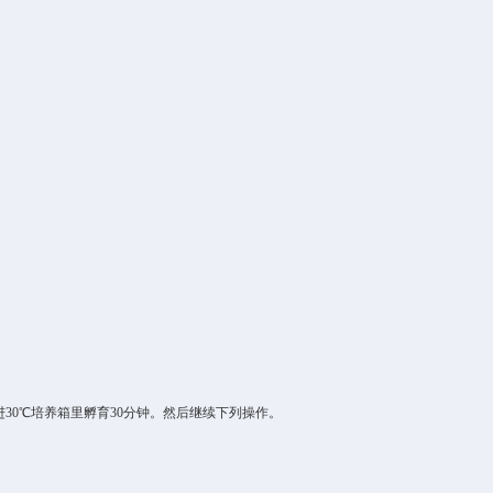
进
30
℃
培养箱里
孵育
30
分钟
。然后继续下列操作。