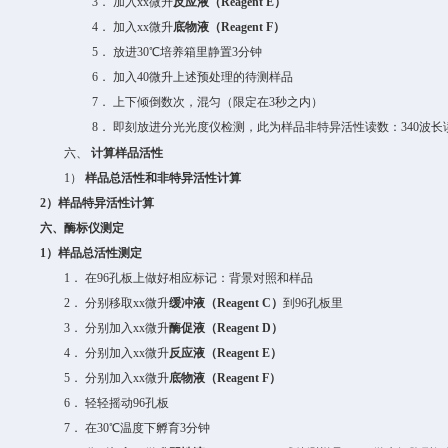
3．
加入
xx
微升
反应液（
Reagent E
）
4．
加入
xx
微升
底物液（
Reagent F
）
5．
放进
30
℃
培养箱里静置
3
分钟
6．
加入
40
微升
上述预处理的
待测样品
7．
上下倾倒数次，混匀（限定在
3
秒之内）
8．
即刻放进
分光光度仪检测，此为
样品
非特异活性
读数：
340
波长
六、
计算样品活性
1）
样品总活性和非特异活性计算
2
）样品特异活性计算
六、
酶标仪
测定
1
）样品总活性测定
1．
在
96
孔板上做好相应标记：背景对照和样品
2．
分别移取
xx
微升
缓冲液（
Reagent C
）
到
96
孔板
里
3．
分别加入
xx
微升
酶促液（
Reagent D
）
4．
分别加入
xx
微升
反应液（
Reagent E
）
5．
分别加入
xx
微升
底物液（
Reagent F
）
6．
轻轻摇动
96
孔板
7．
在
30
℃温度下孵育
3
分钟