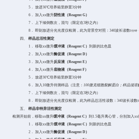
5．
放进
30
℃
培养箱里静置
3
分钟
6．
加入
xx
微升
阴性液（
Reagent G
）
7．
上下倾倒数次，混匀（限定在
3
秒之内）
8．
即刻放进
分光光度仪检测，此为背景空对照：
340
波长读数
0
分钟
四、
样品
总活性
测定
1．
移取
xx
微升
缓冲液（
Reagent C
）
到新的比色皿
2．
加入
xx
微升
酶促液（
Reagent D
）
3．
加入
xx
微升
反应液（
Reagent E
）
4．
加入
xx
微升
底物液（
Reagent F
）
5．
放进
30
℃
培养箱里静置
3
分钟
6．
加入
10
微升待测样品
（注意：
10
0
微克
细胞裂解
蛋白；样品须溶
7．
上下倾倒数次，混匀（限定在
3
秒之内）
8．
即刻放进
分光光度仪检测，此为
样品
总活性
读数：
340
波长读数
五、
样品
非特异活性
测定
检测开始前，移取
xx
微升
缓冲液（
Reagent C
）
到
1.5
毫升离心管，分别加入
xx
1．
移取
xx
微升
缓冲液（
Reagent C
）
到新的比色皿
2．
加入
xx
微升
酶促液（
Reagent D
）