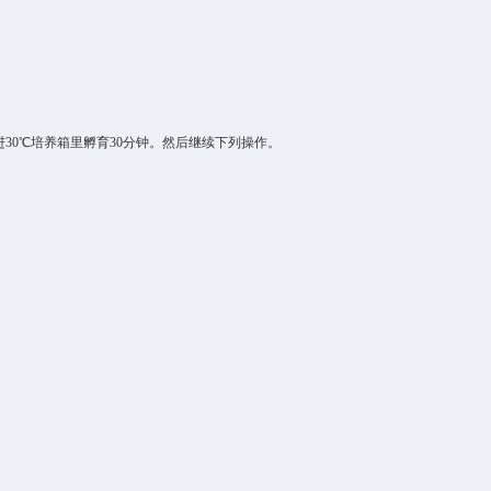
进
30
℃
培养箱里
孵育
30
分钟
。然后继续下列操作。