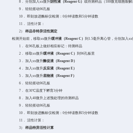
8．
分别加入
xx
微升
阴性液（
Reagent G
）
或
待测样品（
10
0
微克
细胞裂解
9．
轻轻摇动
96
孔板
10．
即刻放进
酶标仪检测：
0
分钟读数和
5
分钟读数
11．
活性计算：
2）
样品非特异活性测定
检测开始前，移取
xx
微升
缓冲液（
Reagent C
）
到
1.5
毫升离心管，分别加入
xx
1．
在
96
孔板上做好相应标记：
待测
样品
2．
移取
xx
微升
缓冲液（
Reagent C
）
到
96
孔板
里
3．
加入
xx
微升
酶促液（
Reagent D
）
4．
加入
xx
微升
反应液（
Reagent E
）
5．
加入
xx
微升
底物液（
Reagent F
）
6．
轻轻摇动
96
孔板
7．
在
30
℃温度下孵育
3
分钟
8．
加入
40
微升
上述预处理的
待测样品
9．
轻轻摇动
96
孔板
10．
即刻放进
酶标仪检测：
0
分钟读数和
5
分钟读数
11．
活性计算：
3）
样品特异活性计算