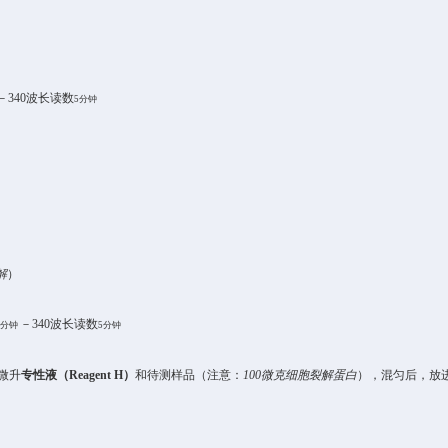
－
340
波长读数
5
分钟
解
）
－
340
波长读数
0
分钟
5
分钟
微升
专性液（
Reagent H
）
和
待测样品
（注意：
10
0
微克
细胞裂解
蛋白
），混匀后，
放