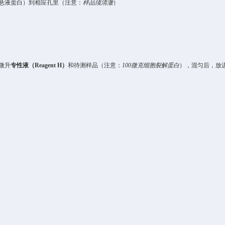
悬液
蛋白）
到相应孔
里
（注意：
样品须清澈
）
微升
专性液（
Reagent H
）
和
待测样品
（注意：
10
0
微克
细胞裂解
蛋白
），混匀后，
放