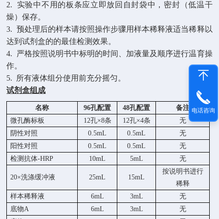
2.
实验中不用的板条应立即放回自封袋中，密封（低温干
燥）保存。
3.
预处理后的样本请按照操作步骤用样本稀释液适当稀释以
达到试剂盒的的最佳检测效果。
4.
严格按照说明书中标明的时间、加液量及顺序进行温育操
作。
5.
所有液体组分使用前充分摇匀。
试剂盒组成
名称
96孔配置
48孔配置
备注
电话咨询
微孔酶标板
12孔×8条
12孔×4条
无
阴性对照
0.5mL
0.5mL
无
阳性对照
0.5mL
0.5mL
无
检测抗体
-HRP
10mL
5mL
无
按说明书进行
20×洗涤缓冲液
25mL
15mL
稀释
样本稀释液
6mL
3mL
无
底物
A
6mL
3mL
无