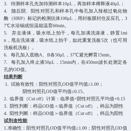
3.
待测样本孔先加待测样本
10μL，再加样本稀释液40μL；
4.
随后阴、阳性对照孔和样本孔中每孔加入辣根过氧化物
酶（
HRP）标记的检测抗体100μL，用封板膜封住反应孔，3
7℃水浴锅或恒温箱温育60min。
5.
弃去液体，吸水纸上拍干，每孔加满洗涤液，静置
1mi
n，甩去洗涤液，吸水纸上拍干，如此重复洗板5次（也可用
洗板机洗板）。
6.
每孔加入底物
A、B各50μL，37℃避光孵育15min。
7.
每孔加入终止液
50μL，15min内，在450nm波长处测定各
孔的OD值。
结果判断
1. 试验有效性：阳性对照孔OD值平均值≥1.00；
阴性对照孔
OD值平均值≤0.15。
2. 临界值（Cut off）计算：临界值=阴性对照孔平均值+0.15
3. 阴性判断：样品OD值＜临界值（Cut off），样品为阴性
4. 阳性判断：样品OD值＞临界值（Cut off），样品为阳性
试剂盒性能
1.
准确性：阳性对照孔
OD值平均值≥1.00；阴性对照孔OD值