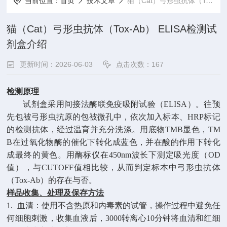
当前位置：
首页
技术文章
猫（Cat）弓形虫抗体（Tox-Ab） ELISA检测试剂盒介绍
猫（Cat）弓形虫抗体（Tox-Ab） ELISA检测试
剂盒介绍
更新时间：2026-06-03
点击次数：167
检测原理
试剂盒采用
间接
法酶联免疫吸附试验（
ELISA）。
往预
先包被弓形虫
抗原
的包被微孔中，依次加入标本、
HRP标记
的检测抗体，经过温育并充分洗涤。用底物TMB显色，TM
B在过氧化物酶的催化下转化成蓝色，并在酸的作用下转化
成最终的黄色。用酶标仪在450nm波长下测定吸光度（OD
值），与CUTOFF值相比较，从而判定标本中弓形虫抗体
（Tox-Ab）的存在与否。
样品收集、处理及保存方法
1. 血清：使用不含热原和内毒素的试管，操作过程中避免任
何细胞刺激，收集血液后，3000转离心10分钟将血清和红细