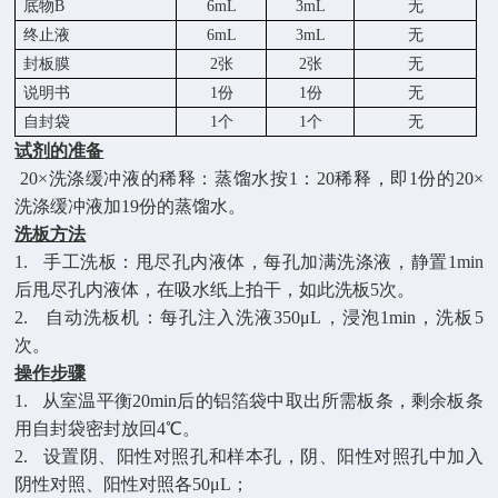
底物
B
6mL
3mL
无
终止液
6mL
3mL
无
封板膜
2张
2张
无
说明书
1份
1份
无
自封袋
1个
1个
无
试剂的准备
20×洗涤缓冲液的稀释：蒸馏水按1：20稀释，即1份的20×
洗涤缓冲液加19份的蒸馏水。
洗板方法
1.
手工洗板：甩尽孔内液体，每孔加满洗涤液，静置
1min
后甩尽孔内液体，在吸水纸上拍干，如此洗板5次。
2.
自动洗板机：每孔注入洗液
350μL，浸泡1min，洗板5
次。
操作步骤
1.
从室温平衡
20min后的铝箔袋中取出所需板条，剩余板条
用自封袋密封放回4℃。
2.
设置阴、阳性对照孔和样本孔，阴、阳性对照孔中加入
阴性对照、阳性对照各
50μL；