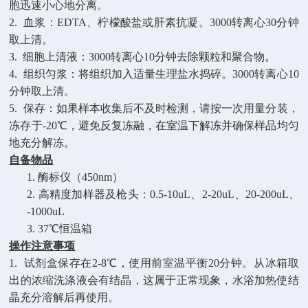
胞迅速小心地分离。
2. 血浆：EDTA、柠檬酸盐或肝素抗凝。3000转离心30分钟
取上清。
3. 细胞上清液：3000转离心10分钟去除颗粒和聚合物。
4. 组织匀浆：将组织加入适量生理盐水捣碎。3000转离心10
分钟取上清。
5. 保存：如果样本收集后不及时检测，请按一次用量分装，
冻存于-20℃，避免反复冻融，在室温下解冻并确保样品均匀
地充分解冻。
自备物品
1.
酶标仪（
450nm）
2.
高精度加样器及枪头：
0.5-10uL、2-20uL、20-200uL、2
-1000uL
3.
37℃恒温箱
操作注意事项
1.
试剂盒保存在
2-8℃，使用前室温平衡20分钟。从冰箱取
出的浓缩洗涤液会有结晶，这属于正常现象，水浴加热使结
晶充分溶解后再使用。