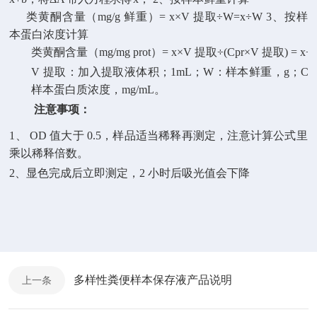
类黄酮含量（
mg/g
鲜重）
= x×V
提取
÷W=x÷W 3
、按样
本蛋白浓度计算
类黄酮含量（
mg/mg prot
）
= x×V
提取
÷(Cpr×V
提取
) = x÷
V
提取：加入提取液体积；
1mL
；
W
：样本鲜重，
g
；
Cp
样本蛋白质浓度，
mg/mL
。
注意事项：
1、
OD
值大于
0.5
，样品适当稀释再测定，注意计算公式里
乘以稀释倍数。
2、
显色完成后立即测定，
2
小时后吸光值会下降
多样性粪便样本保存液产品说明
上一条