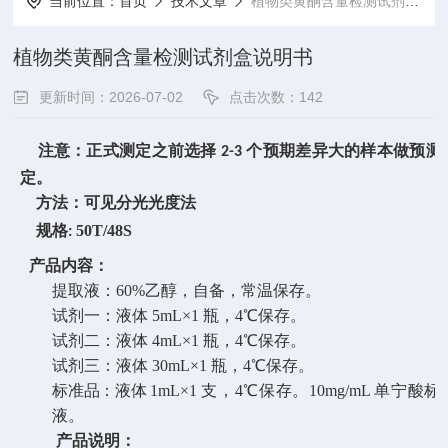
当前位置：
首页
技术文章
植物类黄酮含量检测试剂盒说明书
植物类黄酮含量检测试剂盒说明书
更新时间：2026-07-02
点击次数：142
注意：正式测定之前选择
个预期差异大的样本做预测
2-3
定。
方法：可见分光光度法
规格
50T/48S
:
产品内容：
提取液：
60%
乙醇，自备，常温保存。
试剂一：液体
5mL×1
瓶，
4
℃保存。
试剂二：液体
4mL×1
瓶，
4
℃保存。
试剂三：液体
30mL×1
瓶，
4
℃保存。
标准品：液体
1mL×1
支，
4
℃保存。
10mg/mL
单宁酸标
液。
产品说明：