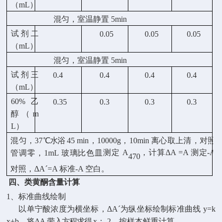
（
mL
）
混匀，室温静置
5min
试剂二
0.05
0.05
0.05
（
mL
）
混匀，室温静置
5min
试剂三
0.4
0.4
0.4
0.4
（
mL
）
60%
乙
0.35
0.3
0.3
0.3
醇（
m
L
）
混匀，
37
℃水浴
45
min
，
10000g
，
10min
离心取上清，对照
测定
A
，计算
ΔA =A
测定
-A
管调零，
1mL
玻璃比色皿
470
对照，
ΔAˊ=A
标准
-A
空白。
四、类黄酮含量计算
1
、标准曲线绘制
以单宁酸浓度为横坐标，
ΔAˊ
为纵坐标绘制标准曲线
y=k
x+b
，将
ΔA
带入方程求得
x
；
2
、按样本鲜重计算