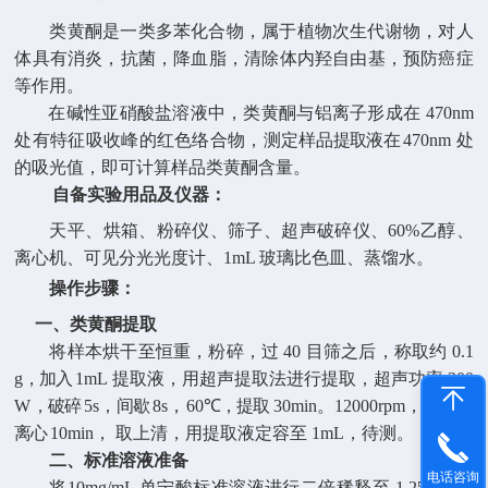
类黄酮是一类多苯化合物，属于植物次生代谢物，对人
体具有消炎，抗菌，降血脂，清除体内羟自由基，预防癌症
等作用。
在碱性亚硝酸盐溶液中，类黄酮与铝离子形成在
470nm
处有特征吸收峰的红色络合物，测定样
品提取液在
470nm
处
的吸光值，即可计算样品类黄酮含量。
自备实验用品及仪器：
天平、烘箱、粉碎仪、筛子、超声破碎仪、
60%
乙醇、
离心机、可见分光光度计、
1mL
玻璃比色皿、蒸馏水。
操作步骤：
一、类黄酮提取
将样本烘干至恒重，粉碎，过
40
目筛之后，称取约
0.1
g
，加入
1mL
提取液，用超声提取法进
行提取，超声功率
300
W
，破碎
5s
，间歇
8s
，
60
℃，提取
30min
。
12000rpm
，
25
℃，
离心
10min
，
取上清，用提取液定容至
1mL
，待测。
二、标准溶液准备
电话咨询
将
10mg/mL
单宁酸标准溶液进行二倍稀释至
1.25
、
0.62