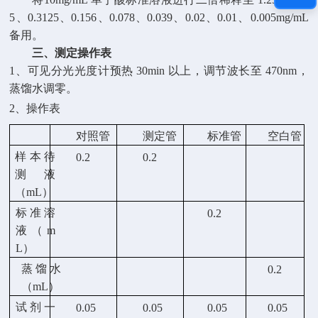
5
、
0.3125
、
0.156
、
0.078
、
0.039
、
0.02
、
0.01
、
0.005mg/mL
备用。
三、测定操作表
1
、可见分光光度计预热
30min
以上，调节波长至
470nm
，
蒸馏水调零。
2
、操作表
对照管
测定管
标准管
空白管
样本待
0.2
0.2
测液
（
mL
）
标准溶
0.2
液（
m
L
）
蒸馏水
0.2
（
mL
）
试剂一
0.05
0.05
0.05
0.05