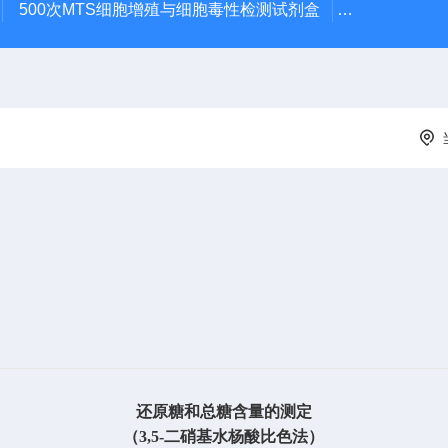
500次MTS细胞增殖与细胞毒性检测试剂盒
48t/96t国
还原糖和总糖含量的测定
（
3,5-二硝基水杨酸比色法）