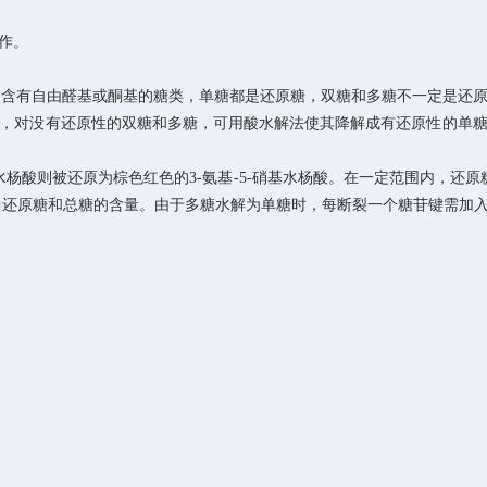
作。
含有自由醛基或酮基的糖类，单糖都是还原糖，双糖和多糖不一定是还原
，对没有还原性的双糖和多糖，可用酸水解法使其降解成有还原性的单
水杨酸则被还原为棕色红色的3-氨基-5-硝基水杨酸。在一定范围内，还
中还原糖和总糖的含量。由于多糖水解为单糖时，每断裂一个糖苷键需加入