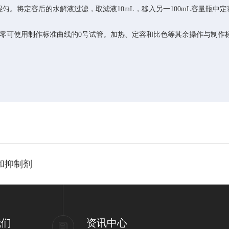
中，混匀。将定容后的水解液过滤，取滤液10mL，移入另一100mL容量瓶
调零可使用制作标准曲线的0号试管。加热、定容和比色等其余操作与制作
。
和抑制剂
我们
资讯中心