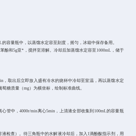
00mL的容量瓶中，以蒸馏水定容至刻度，摇匀，冰箱中保存备用。
加5g结晶苯酚和5g亚*，搅拌至溶解。冷却后加蒸馏水定容至1000mL，储于
5min，取出后立即放入盛有冷水的烧杯中冷却至室温，再以蒸馏水定
，葡萄糖质量（mg）为横坐标，绘制标准曲线。
，4000r/min离心5min，上清液全部收集到100mL的容量瓶
-碘化钾溶液检查）。待三角瓶中的水解液冷却后，加入1滴酚酞指示剂，用