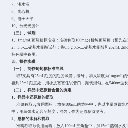
7、沸水浴
8、离心机
9、电子天平
10、分光光度计
（三）、试剂
1、1mg/mL葡萄糖标准液：准确称取100mg分析纯葡萄糖（
2、3,5-二硝基水杨酸试剂：将6.3 g 3,5-二硝基水杨酸和262m
棕色瓶中备用。
四、操作步骤
（一）、制作葡萄糖标准曲线
取7支具有25mL刻度的刻度试管，编号，加入浓度为1mg/mL
容到25mL刻度处，用橡皮塞塞住试管口，颠倒混匀。在540nm
（二）、样品中还原糖含量的测定
1、样品中还原糖的提取
准确称取3g食用面粉，放在100mL的烧杯中，先以少量蒸馏水搅匀，
中，用蒸馏水定容至刻度，混匀，作为还原糖待测液。
2、总糖的水解和提取
准确称取1g食用面粉，放入100mL三角瓶中，加15mL蒸馏水及1