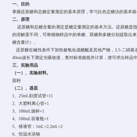
一、目的
掌握还原糖和总糖定量测定的基本原理，学习比色定糖法的基本操
二、原理
还原糖和总糖含量的测定是糖定量测定的基本方法。还原糖是指
的溶解度不同，可将植物样品中的单糖、双糖和多糖分别提取出来
糖含量计）。
还原糖在碱性条件下加热被氧化成糖酸及其他产物，3,5-二硝基
40nm波长下测定光吸收值，查对标准曲线并计算，便可求出样品
三、实验用品
（一）、实验材料。
面粉
（二）、器皿
1、25mL刻度试管×11
2、大塑料离心管×1
3、100mL烧杯×1
4、100mL容量瓶×1
5、移液管：1mL×2,2mL×2
6、恒温水浴锅