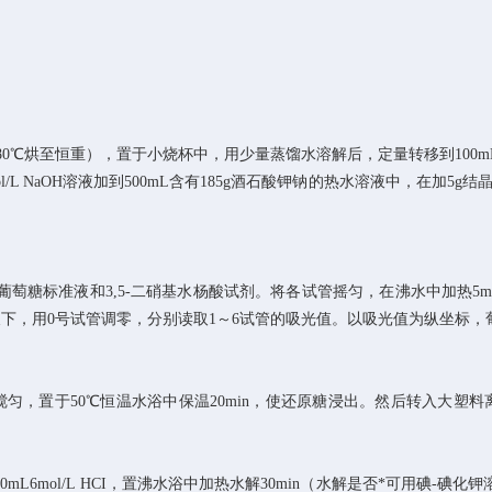
预先在80℃烘至恒重），置于小烧杯中，用少量蒸馏水溶解后，定量转移到1
L 2mol/L NaOH溶液加到500mL含有185g酒石酸钾钠的热水溶液中，在
的葡萄糖标准液和3,5-二硝基水杨酸试剂。将各试管摇匀，在沸水中加热
波长下，用0号试管调零，分别读取1～6试管的吸光值。以吸光值为纵坐标
置于50℃恒温水浴中保温20min，使还原糖浸出。然后转入大塑料离心管中
0mL6mol/L HCI，置沸水浴中加热水解30min（水解是否*可用碘