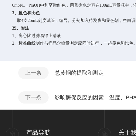
6mol/L，NaOH中和至微红色，用蒸馏水定容在100mL容量瓶
3、显色和比色
取4支25mL刻度试管，编号。分别加入待测夜和显色剂，空白
五、附注
1、离心比过滤易得上清液
2、标准曲线制作与样品含糖量测定应同时进行，一起显色和比色
上一条
总黄铜的提取和测定
下一条
影响酶促反应的因素—温度、PH
产品导航
关于