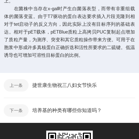
上。
在菌株中当存在x-gal时产生白菌落表型，而带有非重组载
体的菌落变蓝。由于T7驱动的蛋白表达要求插入片段克隆到相
对于tet启动子的反义方向，因此实际上没有目标序列的基础表
达。相对于pET载体，pETBlue质粒上高拷贝PUC复制起点增加
了质粒产量，为测序、突变和其它质粒操作带来方便。可用于在
胞浆中形成许多真核蛋白正确折迭和活性所要求的二硫键。低温
诱导也可增加可溶性目标蛋白的比例。
捷世康生物祝三八妇女节快乐
上一条
培养基的种类有哪些你知道吗？
下一条