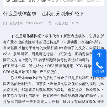
当前位置：
首页
新闻中心
什么是载体菌株，让我们分别来介绍下
什么是载体菌株，让我们分别来介绍下
更新时间：2021-02-24
点击次数：1575
什么是
载体菌株
呢？载体代表了新型表达载体，它具备所
有广受欢迎的克隆载体的理想特点和 T7 驱动蛋白表达的*功能。
目标基因以相对于修饰的大肠杆菌 tet 启动子的反义方向插到 la
cZ a - 肽编码区，因此可进行蓝 / 白斑筛选。正确定位于目标基
因正义方向上游的 T7 转录和翻译信号使表达成为可能。与标准
pET 载体一样，通过转化 λ DE3 溶原菌并用 IPTG 诱导或通过 l
CE6 感染原始宿主菌生产目标蛋白。
电话咨询
你从载体map上看到的启动子终止子只是启动和终止目的基
因表达的控制元件。而事实上质粒复制以及质粒功能的实现（比
如说抗性）都需要启动载体基因的表达，也就是说，质粒载体上
除了你在看到的启动子，还有若干个质粒结构基因的启动子，只
是这些启动子一般不需要人为控制，所以没有体现在载体图谱