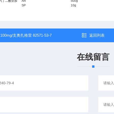
溴代丁二酰亚胺
AR
500g
SP
10g
：
100mg/支奥扎格雷 82571-53-7
返回列表
在线留言