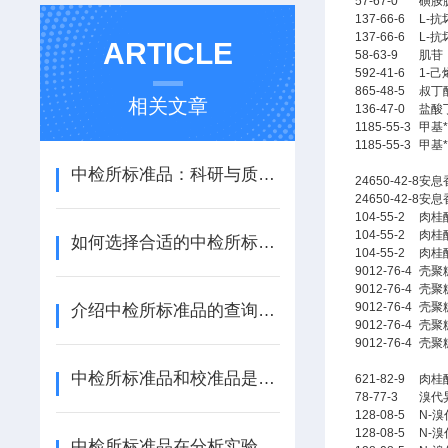
57-67-0
磺胺
137-66-6
L-
137-66-6
L-
ARTICLE
58-63-9
肌苷
592-41-6
1-己
865-48-5
叔丁
相关文章
136-47-0
盐酸
1185-55-3
甲基
1185-55-3
甲基
中检所标准品：科研与质量控制的“黄金标尺”
24650-42-8
安息香
24650-42-8
安息香
104-55-2
肉
104-55-2
肉
如何选择合适的中检所标准品进行实验验证
104-55-2
肉
9012-76-4
壳聚
9012-76-4
壳聚
9012-76-4
壳聚
介绍中检所标准品的查询方法
9012-76-4
壳聚
9012-76-4
壳聚
中检所标准品和校准品是一样的吗
621-82-9
肉桂
78-77-3
溴代
128-08-5
N-
128-08-5
N-
中检所标准品在分析实验室质量管理方面的应用