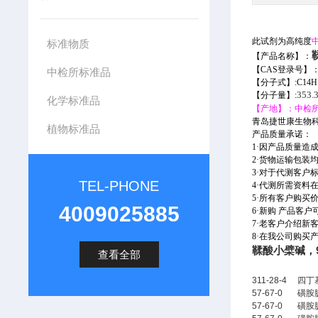
此试剂为高纯度
标准物质
【产品名称】：
【CAS登录号】
中检所标准品
【分子式】:C14H1
【分子量】:
353.
化学标准品
【产地】：中检
青岛捷世康生物科
植物标准品
产品
质量承诺：
1·因产品质量造
2·货物运输包
3·对于代测客户
TEL-PHONE
4·代测所需资
5·所有客户购
4009025885
6·新购
产品客户
7·老客户介绍新
8·在我公司购买
鞣酸小檗碱，972
查看全部
311-28-4
四丁
57-67-0
磺胺
57-67-0
磺胺