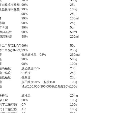
胍
98%
500g
抗坏血酸棕榈酸酯
99%
25g
抗坏血酸棕榈酸酯
99%
100g
98%
25g
烯
99%
100ml
醇钠
98%
25g
丁卡因
99%
5g
*氧基硅烷
98%
50ml
*氧基硅烷
98%
250ml
二甲醚(DMPA)
99%
50g
二甲醚(DMPA)
99%
250g
桂醛
分析标准品，98%
250mg
桂醛
98%
500g
桂醛
98%
100g
糖高粘度
脱乙酰度85%
25g
糖中粘度
中粘度
25g
糖低粘度
低粘度
25g
糖
脱乙酰度95% ，黏度100
100g
糖
M.W.100,000-300,000脱乙酰度90%
100g
酸样品
标准品
20mg
异丁烷
98%
100g
溴代丁二酰亚胺
CP
100g
溴代丁二酰亚胺
AR
100g