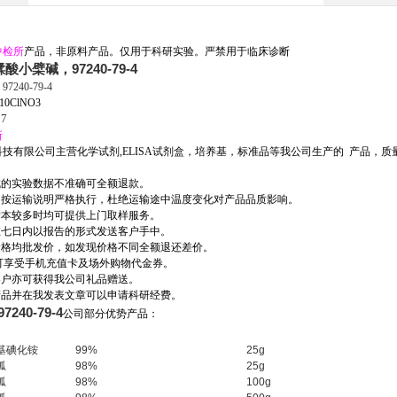
中检所
产品
，非原料产品。仅用于科研实验。严禁用于临床诊断
鞣酸小檗碱，97240-79-4
：
97240-79-4
0ClNO3
37
所
技有限公司主营化学试剂,ELISA试剂盒，培养基，标准品等我公司生产的
产品，质
成的实验数据不准确可全额退款。
装均按运输说明严格执行，杜绝运输途中温度变化对产品品质影响。
标本较多时均可提供上门取样服务。
料在七日内以报告的形式发送客户手中。
买价格均批发价，如发现价格不同全额退还差价。
可享受手机充值卡及场外购物代金券。
客户亦可获得我公司礼品赠送。
产品并在我发表文章可以申请科研经费。
40-79-4
公司部分优势产品：
基碘化铵
99%
25g
胍
98%
25g
胍
98%
100g