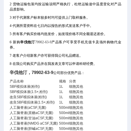
2·货物运输包装均按运输说明严格执行，杜绝运输途中温度变化对产品
品质影响。
3·对于代测客户标本较多时均可提供上门取样服务。
4·代测所需资料在七日内以报告的形式发送客户手中。
5·所有客户购买价格均批发价，如发现价格不同全额退还差价。
6·新购
辛伐他汀
79902-63-9
产品客户可享受手机充值卡及场外购物代金
券。
7·老客户介绍新客户亦可获得我公司礼品赠送。
8·在我公司购买产品并在我发表文章可以申请科研经费。
辛伐他汀，79902-63-9
公司部分优势产品：
产品名称
规格
分类
SBF模拟体液(粉剂)
1L
细胞其他
SBF模拟体液(1.5×,粉剂)
1L
细胞其他
改良SBF模拟体液(粉剂)
1L
细胞其他
改良SBF模拟体液(1.5×,粉剂)
1L
细胞其他
人工脑脊液(aCSF,无菌)
500ml
细胞其他
人工脑脊液(蔗糖aCSF,无菌)
500ml
细胞其他
人工脑脊液(甘油aCSF,无菌)
500ml
细胞其他
人工脑脊液(NMDG aCSF,无菌)
500ml
细胞其他
人工脑脊液(胆碱aCSF,无菌)
500ml
细胞其他