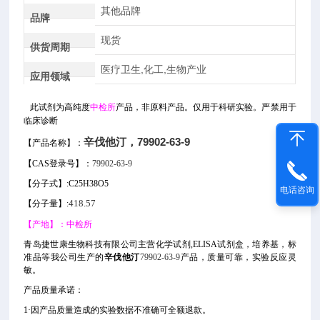
其他品牌
品牌
现货
供货周期
医疗卫生,化工,生物产业
应用领域
此试剂为高纯度
中检所
产品
，非原料产品。仅用于科研实验。严禁用于
临床诊断
辛伐他汀，79902-63-9
【产品名称】：
【CAS登录号】：
79902-63-9
【分子式】:C25H38O5
电话咨询
【分子量】:
418.57
【产地】：中检所
青岛捷世康生物科技有限公司主营化学试剂,ELISA试剂盒，培养基，标
准品等我公司生产的
辛伐他汀
79902-63-9
产品，质量可靠，实验反应灵
敏。
产品
质量承诺：
1·因产品质量造成的实验数据不准确可全额退款。