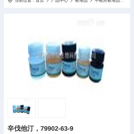
当前位置：
首页
产品中心
标准品
中检所标准品
10
辛伐他汀，79902-63-9