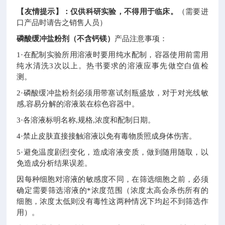
【友情提示】：仅供科研实验，不得用于临床。
（需要进
口产品时请告之销售人员）
磷酸缓冲盐粉剂（不含钙镁）
产品注意事项：
1·在配制实验所用溶液时要用纯水配制，容器使用前需用
纯水清洗3次以上。热书要求的溶液应事先做空白值检
测。
2·磷酸缓冲盐粉剂必须用带塞试剂瓶盛放，对于对光线敏
感,容易分解的溶液装在棕色容器中。
3·各溶液标明名称,规格,浓度和配制日期。
4·禁止皮肤直接接触溶液以免有毒物质照成身体伤害。
5·避免温度剧烈变化，造成溶液变质，做到随用随取，以
免造成分析结果误差。
因每种细胞对溶液的敏感度不同，在筛选细胞之前，必须
确定需要筛选溶液的*浓度范围（浓度太高会杀伤所有的
细胞，浓度太低则没有毒性这两种情况下均起不到筛选作
用）。