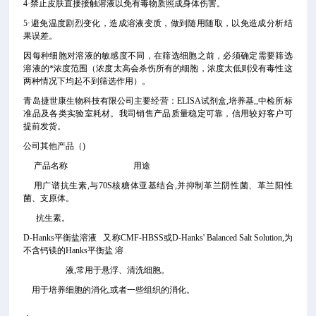
4·禁止皮肤直接接触溶液以免有毒物质照成身体伤害。
5·避免温度剧烈变化，造成溶液变质，做到随用随取，以免造成分析结
果误差。
因每种细胞对溶液的敏感度不同，在筛选细胞之前，必须确定需要筛选
溶液的*浓度范围（浓度太高会杀伤所有的细胞，浓度太低则没有毒性这
两种情况下均起不到筛选作用）。
青岛捷世康生物科技有限公司主要经营：ELISA试剂盒,培养基,
,中检所标
准品及各类实验室耗材。我司销售产品质量稳定可靠，信用较好客户可
提前发货。
公司其他产品（
)
产品名称 用途
用广谱抗生素,与70S核糖体亚基结合,并抑制革兰阴性菌、革兰阳性
菌、支原体。
抗生素。
D-Hanks平衡盐溶液 又称CMF-HBSS或D-Hanks' Balanced Salt Solution,为
不含钙镁的Hanks平衡盐 溶
液,常用于悬浮、清洗细胞。
用于培养细胞的消化,或者一些组织的消化。