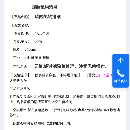
碳酸氢钠溶液
碳酸氢钠溶液
【产品名称】：
【
英文名称
】
：
【
保存条件】：4℃,6个月
【
含量
,
浓度
】：3.7%
【
规格
】
：
100ml
【产地】：
中国
,美国,德国
无菌,经过滤除菌处理。注意无菌操作。
【产品用途】：
【
友情提示
】：仅供科研实验，不得用于临床。
（需要
进口产品
时请告
之销售人员）
电话咨询
产品注意事项：
1·在配制实验所用溶液时要用纯水配制，容器使用前需用纯水清洗3次以
上。热书要求的溶液应事先做空白值检测。
2·
必须用带塞试剂瓶盛放，对于对光线敏感,容易分解的溶液装在棕色容
器中。
3·各溶液标明名称,规格,浓度和配制日期。