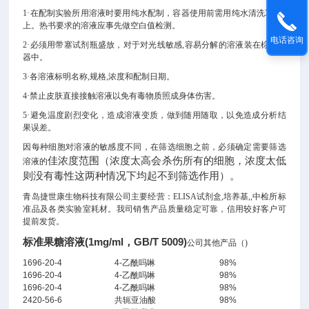
1·在配制实验所用溶液时要用纯水配制，容器使用前需用纯水清洗3次以
上。热书要求的溶液应事先做空白值检测。
电话咨询
2·
必须用带塞试剂瓶盛放，对于对光线敏感,容易分解的溶液装在棕色容
器中。
3·各溶液标明名称,规格,浓度和配制日期。
4·禁止皮肤直接接触溶液以免有毒物质照成身体伤害。
5·避免温度剧烈变化，造成溶液变质，做到随用随取，以免造成分析结
果误差。
因每种细胞对溶液的敏感度不同，在筛选细胞之前，必须确定需要筛选
佳浓度范围（浓度太高会杀伤所有的细胞，浓度太低
溶液的
则没有毒性这两种情况下均起不到筛选作用）。
青岛捷世康生物科技有限公司主要经营：ELISA试剂盒,培养基,
,中检所标
准品及各类实验室耗材。我司销售产品质量稳定可靠，信用较好客户可
提前发货。
标准果糖溶液(1mg/ml，GB/T 5009)
公司其他产品（)
1696-20-4
4-乙酰吗啉
98%
1696-20-4
4-乙酰吗啉
98%
1696-20-4
4-乙酰吗啉
98%
2420-56-6
共轭亚油酸
98%