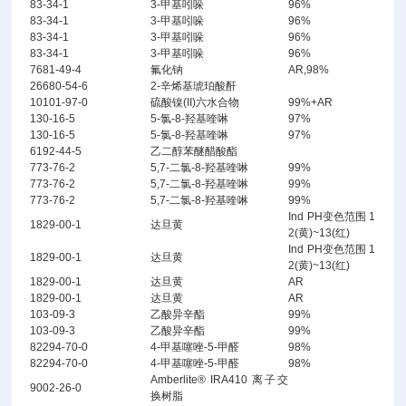
83-34-1
3-甲基吲哚
96%
83-34-1
3-甲基吲哚
96%
83-34-1
3-甲基吲哚
96%
83-34-1
3-甲基吲哚
96%
7681-49-4
氟化钠
AR,98%
26680-54-6
2-辛烯基琥珀酸酐
10101-97-0
硫酸镍(II)六水合物
99%+AR
130-16-5
5-氯-8-羟基喹啉
97%
130-16-5
5-氯-8-羟基喹啉
97%
6192-44-5
乙二醇苯醚醋酸酯
773-76-2
5,7-二氯-8-羟基喹啉
99%
773-76-2
5,7-二氯-8-羟基喹啉
99%
773-76-2
5,7-二氯-8-羟基喹啉
99%
Ind PH变色范围 1
1829-00-1
达旦黄
2(黄)~13(红)
Ind PH变色范围 1
1829-00-1
达旦黄
2(黄)~13(红)
1829-00-1
达旦黄
AR
1829-00-1
达旦黄
AR
103-09-3
乙酸异辛酯
99%
103-09-3
乙酸异辛酯
99%
82294-70-0
4-甲基噻唑-5-甲醛
98%
82294-70-0
4-甲基噻唑-5-甲醛
98%
Amberlite® IRA410 离子交
9002-26-0
换树脂