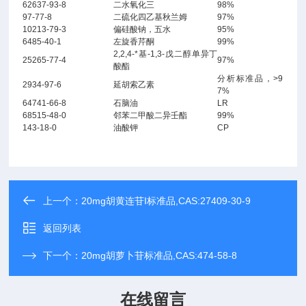
62637-93-8
二水氧化三
98%
97-77-8
二硫化四乙基秋兰姆
97%
10213-79-3
偏硅酸钠，五水
95%
6485-40-1
左旋香芹酮
99%
2,2,4-*基-1,3-戊二醇单异丁
25265-77-4
97%
酸酯
分析标准品，>9
2934-97-6
延胡索乙素
7%
64741-66-8
石脑油
LR
68515-48-0
邻苯二甲酸二异壬酯
99%
143-18-0
油酸钾
CP
上一个：
20mg胡黄连苷I标准品,CAS:27409-30-9
返回列表
下一个：
20mg胡萝卜苷标准品,CAS:474-58-8
在线留言