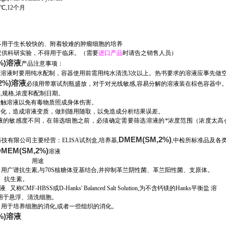
℃,12个月
多用于生长较快的、附着较难的肿瘤细胞的培养
仅供科研实验，不得用于临床。
（需要
进口产品
时请告之销售人员）
2%)溶液
产品注意事项：
所用溶液时要用纯水配制，容器使用前需用纯水清洗3次以上。热书要求的溶液应事先做
,2%)溶液
必须用带塞试剂瓶盛放，对于对光线敏感,容易分解的溶液装在棕色容器中
称,规格,浓度和配制日期。
接触溶液以免有毒物质照成身体伤害。
烈变化，造成溶液变质，做到随用随取，以免造成分析结果误差。
液的敏感度不同，在筛选细胞之前，必须确定需要筛选溶液的*浓度范围（浓度太高
DMEM(SM,2%)
技有限公司主要经营：ELISA试剂盒,培养基,
,中检所标准品及各
DMEM(SM,2%)
溶液
称 用途
2%) 用广谱抗生素,与70S核糖体亚基结合,并抑制革兰阴性菌、革兰阳性菌、支原体。
%) 抗生素。
 又称CMF-HBSS或D-Hanks' Balanced Salt Solution,为不含钙镁的Hanks平衡盐 溶
悬浮、清洗细胞。
%) 用于培养细胞的消化,或者一些组织的消化。
2%)溶液