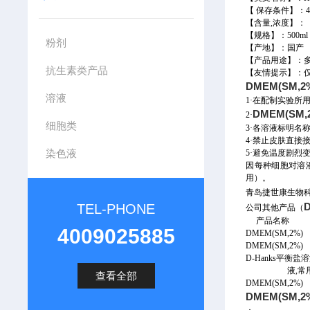
【
保存条件】：4
【
含量
,
浓度
】：
【
规格
】
：
500ml
粉剂
【产地】：
国产
【产品用途】
：
抗生素类产品
【
友情提示
】：
DMEM(SM,
溶液
1·在配制实验
DMEM(SM
2·
细胞类
3·各溶液标明名
4·禁止皮肤直接
染色液
5·避免温度剧
因每种细胞对溶
用）。
青岛捷世康生物科
TEL-PHONE
公司其他产品（
产品名
4009025885
DMEM(SM,
DMEM(SM,2
D-Hanks平衡盐溶液
液,常用于
查看全部
DMEM(SM,2
DMEM(SM,