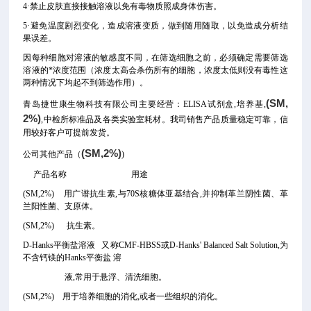
4·禁止皮肤直接接触溶液以免有毒物质照成身体伤害。
5·避免温度剧烈变化，造成溶液变质，做到随用随取，以免造成分析结
果误差。
因每种细胞对溶液的敏感度不同，在筛选细胞之前，必须确定需要筛选
溶液的*浓度范围（浓度太高会杀伤所有的细胞，浓度太低则没有毒性这
两种情况下均起不到筛选作用）。
(SM,
青岛捷世康生物科技有限公司主要经营：ELISA试剂盒,培养基,
2%)
,中检所标准品及各类实验室耗材。我司销售产品质量稳定可靠，信
用较好客户可提前发货。
(SM,2%)
公司其他产品（
)
产品名称 用途
(SM,2%) 用广谱抗生素,与70S核糖体亚基结合,并抑制革兰阴性菌、革
兰阳性菌、支原体。
(SM,2%) 抗生素。
D-Hanks平衡盐溶液 又称CMF-HBSS或D-Hanks' Balanced Salt Solution,为
不含钙镁的Hanks平衡盐 溶
液,常用于悬浮、清洗细胞。
(SM,2%) 用于培养细胞的消化,或者一些组织的消化。