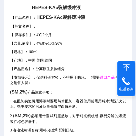
HEPES-KAc裂解缓冲液
HEPES-KAc裂解缓冲液
【产品名称】：
【
英文名称
】
：
【
保存条件】：4℃,2个月
【
含量
,
浓度
】：
4%/8%/15%/20%
【
规格
】
：100ml
【产地】：
中国
,美国,德国
【产品用途】
：
分离原生质体组分
【
友情提示
】：仅供科研实验，不得用于临床。
（需要
进口产品
时请告
之销售人员）
电话咨询
(SM,2%)
产品注意事项：
1·在配制实验所用溶液时要用纯水配制，容器使用前需用纯水清洗3次以
上。热书要求的溶液应事先做空白值检测。
(SM,2%)
2·
必须用带塞试剂瓶盛放，对于对光线敏感,容易分解的溶液
装在棕色容器中。
3·各溶液标明名称,规格,浓度和配制日期。