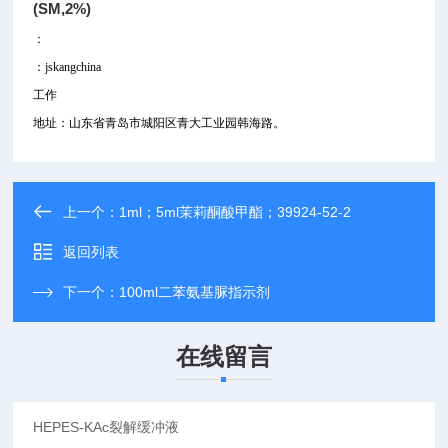
(SM,2%)
：
：jskangchina
工作
地址：山东省青岛市城阳区青大工业园韩海路。
上一个：
1ml；5ml茉莉酮酸甲酯；39924-52-2
返回列表
下一个：
100ml二苯氨基脲指示剂
在线留言