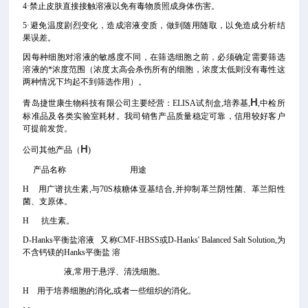
4·禁止皮肤直接接触溶液以免有毒物质照成身体伤害。
5·避免温度剧烈变化，造成溶液变质，做到随用随取，以免造成分析结
果误差。
因每种细胞对溶液的敏感度不同，在筛选细胞之前，必须确定需要筛选
溶液的*浓度范围（浓度太高会杀伤所有的细胞，浓度太低则没有毒性这
两种情况下均起不到筛选作用）。
H
青岛捷世康生物科技有限公司主要经营：ELISA试剂盒,培养基,
,中检所
标准品及各类实验室耗材。我司销售产品质量稳定可靠，信用较好客户
可提前发货。
H
公司其他产品（
)
产品名称 用途
H 用广谱抗生素,与70S核糖体亚基结合,并抑制革兰阴性菌、革兰阳性
菌、支原体。
H 抗生素。
D-Hanks平衡盐溶液 又称CMF-HBSS或D-Hanks' Balanced Salt Solution,为
不含钙镁的Hanks平衡盐 溶
液,常用于悬浮、清洗细胞。
H 用于培养细胞的消化,或者一些组织的消化。