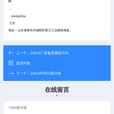
H
：
：jskangchina
工作
地址：山东省青岛市城阳区青大工业园韩海路。
上一个：
100ml二苯氨基脲指示剂
返回列表
下一个：
100mlPIPES缓冲液
在线留言