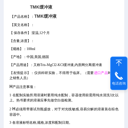
TMK缓冲液
TMK缓冲液
【产品名称】：
【
英文名称
】
：
【
保存条件】
:室温,12个月
【
含量
,
浓度
】：
【
规格
】
：100ml
【产地】：
中国
,美国,德国
【产品用途】
：又称Tris-MgCl2-KCl缓冲液,内质网分离缓冲液
【
友情提示
】：仅供科研实验，不得用于临床。
（需要
进口产品
时请告
之销售人员）
电话咨询
H
产品注意事项：
1·在配制实验所用溶液时要用纯水配制，容器使用前需用纯水清洗3次以
上。热书要求的溶液应事先做空白值检测。
H
2·
必须用带塞试剂瓶盛放，对于对光线敏感,容易分解的溶液装在棕色
容器中。
3·各溶液标明名称,规格,浓度和配制日期。