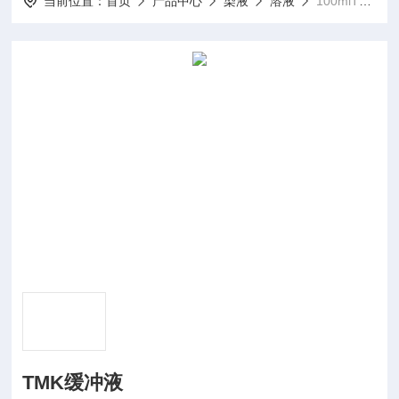
当前位置：
首页
产品中心
染液
溶液
100mlTMK缓冲液
TMK缓冲液