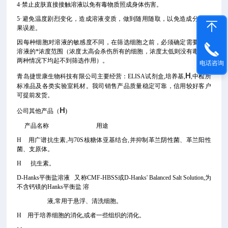
4·禁止皮肤直接接触溶液以免有毒物质照成身体伤害。
5·避免温度剧烈变化，造成溶液变质，做到随用随取，以免造成分析结
果误差。
因每种细胞对溶液的敏感度不同，在筛选细胞之前，必须确定需要筛选
溶液的*浓度范围（浓度太高会杀伤所有的细胞，浓度太低则没有毒性这
两种情况下均起不到筛选作用）。
电话咨询
H
青岛捷世康生物科技有限公司主要经营：ELISA试剂盒,培养基,
,中检所
标准品及各类实验室耗材。我司销售产品质量稳定可靠，信用较好客户
可提前发货。
H
公司其他产品（
)
产品名称 用途
H 用广谱抗生素,与70S核糖体亚基结合,并抑制革兰阴性菌、革兰阳性
菌、支原体。
H 抗生素。
D-Hanks平衡盐溶液 又称CMF-HBSS或D-Hanks' Balanced Salt Solution,为
不含钙镁的Hanks平衡盐 溶
液,常用于悬浮、清洗细胞。
H 用于培养细胞的消化,或者一些组织的消化。