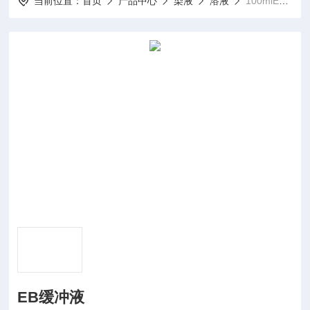
当前位置：
首页
产品中心
染液
溶液
100mlEB缓冲液
EB缓冲液