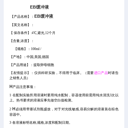
EB缓冲液
EB缓冲液
【产品名称】：
【
英文名称
】
：
【
保存条件】
:4℃,避光,12个月
【
含量
,
浓度
】：
【
规格
】
：100ml
/
【产地】：
中国
,美国,德国
【产品用途】
：提取卵母细胞
【
友情提示
】：仅供科研实验，不得用于临床。
（需要
进口产品
时请告
之销售人员）
H
产品注意事项：
1·在配制实验所用溶液时要用纯水配制，容器使用前需用纯水清洗3次以
上。热书要求的溶液应事先做空白值检测。
H
2·
必须用带塞试剂瓶盛放，对于对光线敏感,容易分解的溶液装在棕色
容器中。
3·各溶液标明名称,规格,浓度和配制日期。