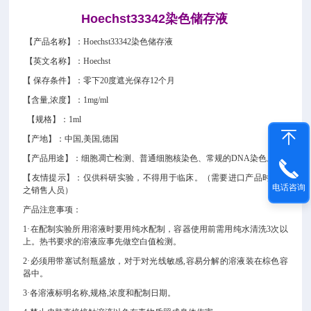
Hoechst33342染色储存液
【产品名称】：
Hoechst33342染色储存液
【英文名称】：
Hoechst
【 保存条件】
：
零下20度遮光保存12个月
【含量,浓度】：1mg/ml
【规格】：
1ml
【产地】：中国,美国,德国
【产品用途】：
细胞凋亡检测、普通细胞核染色、常规的DNA染色。
【友情提示】：仅供科研实验，不得用于临床。（需要进口产品时请告
电话咨询
之销售人员）
产品注意事项：
1·在配制实验所用溶液时要用纯水配制，容器使用前需用纯水清洗3次以
上。热书要求的溶液应事先做空白值检测。
2·
必须用带塞试剂瓶盛放，对于对光线敏感,容易分解的溶液装在棕色容
器中。
3·各溶液标明名称,规格,浓度和配制日期。