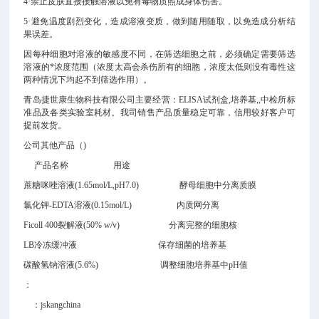
4·禁止皮肤直接接触溶液以免有毒物质照成身体伤害。
5·避免温度剧烈变化，造成溶液变质，做到随用随取，以免造成分析结
果误差。
因每种细胞对溶液的敏感度不同，在筛选细胞之前，必须确定需要筛选
溶液的*浓度范围（浓度太高会杀伤所有的细胞，浓度太低则没有毒性这
两种情况下均起不到筛选作用）。
青岛捷世康生物科技有限公司主要经营：ELISA试剂盒,培养基,
,中检所标
准品及各类实验室耗材。我司销售产品质量稳定可靠，信用较好客户可
提前发货。
公司其他产品（
)
产品名称 用途
蔗糖咪唑溶液(1.65mol/L,pH7.0)
酵母细胞中分离质膜
氯化钾-EDTA溶液(0.15mol/L)
内质网分离
Ficoll 400裂解液(50% w/v)
分离完整的细胞核
LB冷冻缓冲液
保存细菌的培养基
碳酸氢钠溶液(5.6%) 调整细胞培养基中pH值
：
：jskangchina