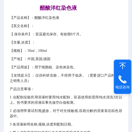
醋酸洋红染色液
【产品名称】：
醋酸洋红染色液
【英文名称】：
【 保存条件】
：室温避光保存。有效期
6个月。
【含量,浓度】：
【规格】：
50ml，100ml
【产地】：中国,美国,德国
【产品用途】：
用于细胞核、染色体染色。
【友情提示】：仅供科研实验，不得用于临床。（需要进口产品时请告
之销售人员）
电话咨询
产品注意事项：
1·在配制实验所用溶液时要用纯水配制，容器使用前需用纯水清洗3次以
上。热书要求的溶液应事先做空白值检测。
2·
必须用带塞试剂瓶盛放，对于对光线敏感,容易分解的溶液装在棕色容
器中。
3·各溶液标明名称,规格,浓度和配制日期。