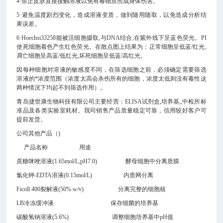
4·禁止皮肤直接接触溶液以免有毒物质照成身体伤害。
5·避免温度剧烈变化，造成溶液变质，做到随用随取，以免造成分析结
果误差。
6·Hoechst33258能被活细胞摄取,与DNA结合,在紫外线下呈蓝色荧光。PI
使死细胞着色产生红色荧光。在散点图上结果为：正常细胞呈低蓝/红光,
凋亡细胞呈高蓝/低红光,坏死细胞呈低蓝/高红光。
因每种细胞对溶液的敏感度不同，在筛选细胞之前，必须确定需要筛选
溶液的*浓度范围（浓度太高会杀伤所有的细胞，浓度太低则没有毒性这
两种情况下均起不到筛选作用）。
青岛捷世康生物科技有限公司主要经营：ELISA试剂盒,培养基,
,中检所标
准品及各类实验室耗材。我司销售产品质量稳定可靠，信用较好客户可
提前发货。
公司其他产品（
)
产品名称 用途
蔗糖咪唑溶液(1.65mol/L,pH7.0)
酵母细胞中分离质膜
氯化钾-EDTA溶液(0.15mol/L)
内质网分离
Ficoll 400裂解液(50% w/v)
分离完整的细胞核
LB冷冻缓冲液
保存细菌的培养基
碳酸氢钠溶液(5.6%) 调整细胞培养基中pH值