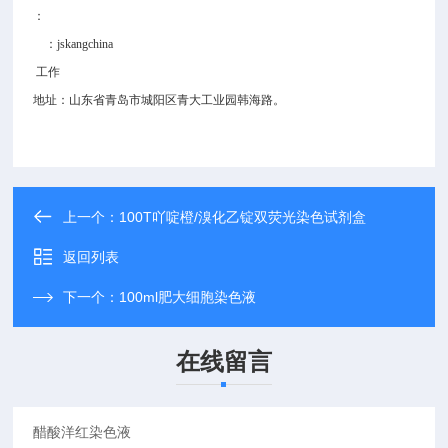
：
：jskangchina
工作
地址：山东省青岛市城阳区青大工业园韩海路。
上一个：
100T吖啶橙/溴化乙锭双荧光染色试剂盒
返回列表
下一个：
100ml肥大细胞染色液
在线留言