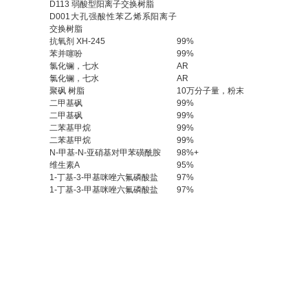
D113 弱酸型阳离子交换树脂
D001大孔强酸性苯乙烯系阳离子
交换树脂
抗氧剂 XH-245
99%
苯并噻吩
99%
氯化镧，七水
AR
氯化镧，七水
AR
聚砜 树脂
10万分子量，粉末
二甲基砜
99%
二甲基砜
99%
二苯基甲烷
99%
二苯基甲烷
99%
N-甲基-N-亚硝基对甲苯磺酰胺
98%+
维生素A
95%
1-丁基-3-甲基咪唑六氟磷酸盐
97%
1-丁基-3-甲基咪唑六氟磷酸盐
97%