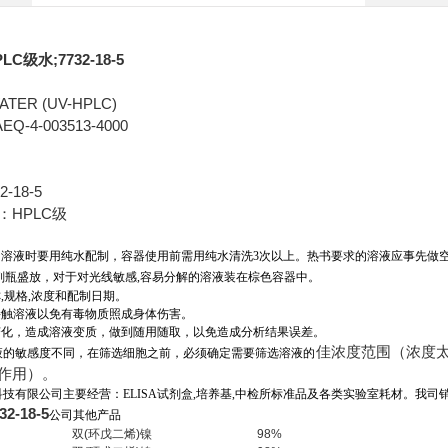
PLC级水
;7732-18-5
ER (UV-HPLC)
-4-003513-4000
-18-5
：HPLC级
所用溶液时要用纯水配制，容器使用前需用纯水清洗3次以上。热书要求的溶液应事先做
剂瓶盛放，对于对光线敏感,容易分解的溶液装在棕色容器中。
称,规格,浓度和配制日期。
接触溶液以免有毒物质照成身体伤害。
烈变化，造成溶液变质，做到随用随取，以免造成分析结果误差。
佳浓度范围（浓度
液的敏感度不同，在筛选细胞之前，必须确定需要筛选溶液的
作用）。
技有限公司主要经营：ELISA试剂盒,培养基,
中检所标准品及各类实验室耗材。我司
32-18-5
公司其他产品
双(环戊二烯)镍
98%