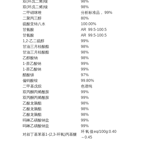
双(环戊二烯)镍
98%
双(环戊二烯)镍
98%
二甲硝咪唑
分析标准品， 99%
二聚丙三醇
80%
硫酸亚铈八水
100.00%
甘氨酸
AR 99.5-100.5
甘氨酸
AR 99.5-100.5
1,2-乙二硫醇
99%
甘油三月桂酸酯
98%
甘油三月桂酸酯
98%
乙醇酸钠
98%
1-萘乙酸钠
99%
1-萘乙酸钠
99%
醋酸锑
97%
偏钨酸铵
99.80%
二甲基戊烷
色谱纯
双丙酮丙烯酰胺
99%
双丙酮丙烯酰胺
99%
乙酸龙脑酯
98%
乙酸龙脑酯
98%
乙酸龙脑酯
98%
吗啉乙磺酸钠盐
99%
吗啉乙磺酸钠盐
99%
环氧值eq/100g:0.40
对叔丁基苯基1-(2,3-环氧)丙基醚
～0.45