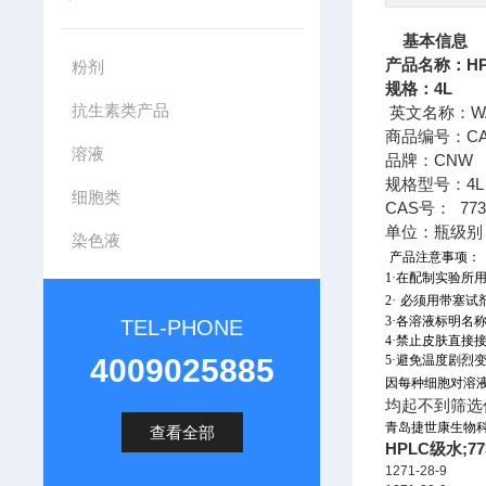
基本信息
产品名称：
H
粉剂
规格：4L
抗生素类产品
英文名称：WAT
商品编号：CAEQ
溶液
品牌：CNW
规格型号：4L
细胞类
CAS号： 7732
单位：瓶级别
染色液
产品注意事项：
1·在配制实验
2·
必须用带塞试
3·各溶液标明名
TEL-PHONE
4·禁止皮肤直接
4009025885
5·避免温度剧
因每种细胞对溶
均起不到筛选
青岛捷世康生物科
查看全部
HPLC级水
;77
1271-28-9