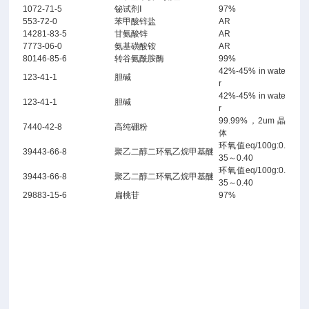
1072-71-5
铋试剂Ⅰ
97%
553-72-0
苯甲酸锌盐
AR
14281-83-5
甘氨酸锌
AR
7773-06-0
氨基磺酸铵
AR
80146-85-6
转谷氨酰胺酶
99%
42%-45% in wate
123-41-1
胆碱
r
42%-45% in wate
123-41-1
胆碱
r
99.99%，2um 晶
7440-42-8
高纯硼粉
体
环氧值eq/100g:0.
39443-66-8
聚乙二醇二环氧乙烷甲基醚
35～0.40
环氧值eq/100g:0.
39443-66-8
聚乙二醇二环氧乙烷甲基醚
35～0.40
29883-15-6
扁桃苷
97%