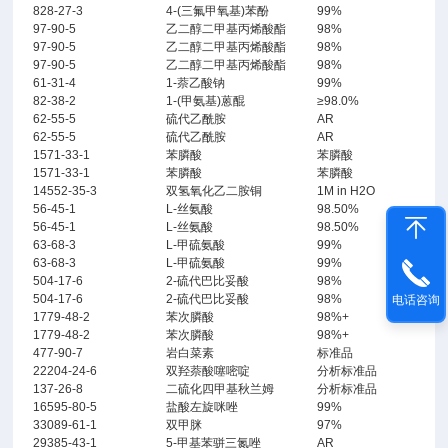
828-27-3
4-(三氟甲氧基)苯酚
99%
97-90-5
乙二醇二甲基丙烯酸酯
98%
97-90-5
乙二醇二甲基丙烯酸酯
98%
97-90-5
乙二醇二甲基丙烯酸酯
98%
61-31-4
1-萘乙酸钠
99%
82-38-2
1-(甲氨基)蒽醌
≥98.0%
62-55-5
硫代乙酰胺
AR
62-55-5
硫代乙酰胺
AR
1571-33-1
苯膦酸
苯膦酸
1571-33-1
苯膦酸
苯膦酸
14552-35-3
双氢氧化乙二胺铜
1M in H2O
56-45-1
L-丝氨酸
98.50%
56-45-1
L-丝氨酸
98.50%
63-68-3
L-甲硫氨酸
99%
63-68-3
L-甲硫氨酸
99%
504-17-6
2-硫代巴比妥酸
98%
504-17-6
2-硫代巴比妥酸
98%
电话咨询
1779-48-2
苯次膦酸
98%+
1779-48-2
苯次膦酸
98%+
477-90-7
岩白菜素
标准品
22204-24-6
双羟萘酸噻嘧啶
分析标准品
137-26-8
二硫化四甲基秋兰姆
分析标准品
16595-80-5
盐酸左旋咪唑
99%
33089-61-1
双甲脒
97%
29385-43-1
5-甲基苯骈三氮唑
AR