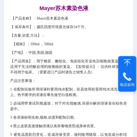
Mayer苏木素染色液
【产品名称】：
Mayer苏木素染色液
【 保存条件】
：摄氏四度环境遮光保存
24个月。
【含量,浓度
,方法
】：
【规格】：
100ml ，500ml
【产地】：中国,美国,德国
【产品用途】：
用于糖原、酶组化、免疫组化等染色后细胞核复染,尤其
适用于无法经酸处理的细胞核的复染。
【友情提示】：仅供科研实验，
不得用于临床。（需要进口产品时请告之销售人员）
产品注意事项：
电话咨询
1·在配制实验所用溶液时要用纯水配制，容器使用前需用纯水清洗3次以
上。热书要求的溶液应事先做空白值检测。
2·
必须用带塞试剂瓶盛放，对于对光线敏感,容易分解的溶液装在棕色容
器中。
3·各溶液标明名称,规格,浓度和配制日期。
4·禁止皮肤直接接触溶液以免有毒物质照成身体伤害。
5·避免温度剧烈变化，造成溶液变质，做到随用随取，以免造成分析结