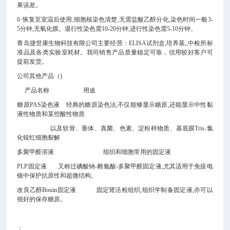
果误差。
6·恢复至室温后使用,细胞核染色清楚,无需盐酸乙醇分化,染色时间一般3-
5分钟,无氧化膜。退行性染色需10-20分钟,进行性染色需5-10分钟。
青岛捷世康生物科技有限公司主要经营：ELISA试剂盒,培养基,
,中检所标
准品及各类实验室耗材。我司销售产品质量稳定可靠，信用较好客户可
提前发货。
公司其他产品（
)
产品名称
用途
糖原PAS染色液
经典的糖原染色法,不仅能够显示糖原,还能显示中性黏
液性物质和某些酸性物质
以及软骨、垂体、真菌、色素、淀粉样物质、基底膜
Tris-氯
化铵红细胞裂解
多聚甲醛溶液
组织和细胞常用的固定液
PLP固定液 又称过碘酸钠-赖氨酸-多聚甲醛固定液,尤其适用于免疫电
镜中保护抗原性和超微结构。
改良乙醇Bouin固定液
固定肾活检组织,组织学制备固定液,亦可以
很好的保存糖原。
：