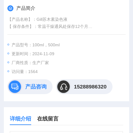
产品简介
【产品名称】：Gill苏木素染色液
【 保存条件】：常温干燥通风处保存12个月
【含量,浓度,方法】：GillⅠ,GillⅡ,GillⅢ
【规格】：100ml，500ml
产品型号：100ml，500ml
【产地】：中国,美国,德国
更新时间：2024-11-09
【产品用途】：是进行性染色液,尤其适用于细胞学涂片染色。
厂商性质：生产厂家
访问量：1564
产品咨询
15288986320
详细介绍
在线留言