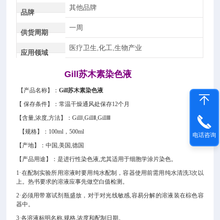
其他品牌
品牌
一周
供货周期
医疗卫生,化工,生物产业
应用领域
Gill苏木素染色液
【产品名称】：
Gill苏木素染色液
【 保存条件】
：常温干燥通风处保存
12个月
【含量,浓度
,方法
】：GillⅠ
,GillⅡ,GillⅢ
【规格】：
100ml，500ml
电话咨询
【产地】：中国,美国,德国
【产品用途】：
是进行性染色液,尤其适用于细胞学涂片染色。
1·在配制实验所用溶液时要用纯水配制，容器使用前需用纯水清洗3次以
上。热书要求的溶液应事先做空白值检测。
2·
必须用带塞试剂瓶盛放，对于对光线敏感,容易分解的溶液装在棕色容
器中。
3·各溶液标明名称,规格,浓度和配制日期。