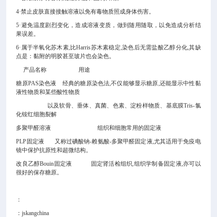
4·禁止皮肤直接接触溶液以免有毒物质照成身体伤害。
5·避免温度剧烈变化，造成溶液变质，做到随用随取，以免造成分析结
果误差。
6·属于半氧化苏木素,比Harris苏木素稳定,染色后无需盐酸乙醇分化,其缺
点是：黏附的明胶甚至玻片也会染色。
产品名称
用途
糖原PAS染色液
经典的糖原染色法,不仅能够显示糖原,还能显示中性黏
液性物质和某些酸性物质
以及软骨、垂体、真菌、色素、淀粉样物质、基底膜
Tris-氯
化铵红细胞裂解
多聚甲醛溶液
组织和细胞常用的固定液
PLP固定液 又称过碘酸钠-赖氨酸-多聚甲醛固定液,尤其适用于免疫电
镜中保护抗原性和超微结构。
改良乙醇Bouin固定液
固定肾活检组织,组织学制备固定液,亦可以
很好的保存糖原。
：
：jskangchina