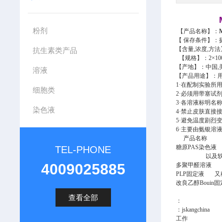
粉剂
【产品名称】：
【 保存条件】
：
【含量,浓度
,方法
抗生素类产品
【规格】：
2×10
【产地】：中国,
溶液
【产品用途】：
1·在配制实验
细胞类
2·
必须用带塞试剂
3·各溶液标明名
染色液
4·禁止皮肤直接
5·避免温度剧
6·主要由氨银溶
产品名
糖原PAS染色
TEL-PHONE
以及软骨、垂
4009025885
多聚甲醛溶液
PLP固定液 又
改良乙醇Bouin
查看全部
：
：jskangchina
工作