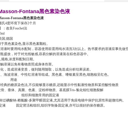
Masson-Fontana黑色素染色液
Masson-Fontana黑色素染色液
摄氏
4度环境下保存2个月
】：
改良Fouchet法
0ml
美国,德国
用于黑色素染色,显示黑色素颗粒。
所用溶液时要用纯水配制，容器使用前需用纯水清洗3次以上。热书要求的溶液应事先做
瓶盛放，对于对光线敏感,容易分解的溶液装在棕色容器中。
称,规格,浓度和配制日期。
接触溶液以免有毒物质照成身体伤害。
烈变化，造成溶液变质，做到随用随取，以免造成分析结果误差。
液、海波溶液、中性红溶液等组成。黑色素、嗜银素呈黑色,细胞核呈红色。
称
用途
液
经典的糖原染色法,不仅能够显示糖原,还能显示中性黏液性物质和某些酸性物质
体、真菌、色素、淀粉样物质、基底膜
Tris-氯化铵红细胞裂解
组织和细胞常用的固定液
称过碘酸钠-赖氨酸-多聚甲醛固定液,尤其适用于免疫电镜中保护抗原性和超微结构。
固定液
固定肾活检组织,组织学制备固定液,亦可以很好的保存糖原。