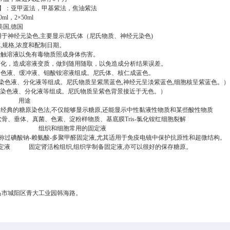
】：亚甲蓝法
，甲基紫法，焦油紫法
0ml，2×50ml
美国,德国
用于神经元染色,主要显示尼氏体（尼氏物质、神经元染色
)
,规格,浓度和配制日期。
接触溶液以免有毒物质照成身体伤害。
变化，造成溶液变质，做到随用随取，以免造成分析结果误差。
染色液、缓冲液、钼酸铵溶液组成。尼氏体、核仁成蓝色。
染色液、分化液等组成。尼氏物质呈紫黑蓝色,神经元呈淡紫蓝色,细胞核呈紫蓝色。）
染色液、分化液等组成。尼氏物质呈紫色背景接近于无色。）
称
用途
液
经典的糖原染色法,不仅能够显示糖原,还能显示中性黏液性物质和某些酸性物质
体、真菌、色素、淀粉样物质、基底膜
Tris-氯化铵红细胞裂解
组织和细胞常用的固定液
称过碘酸钠-赖氨酸-多聚甲醛固定液,尤其适用于免疫电镜中保护抗原性和超微结构。
固定液
固定肾活检组织,组织学制备固定液,亦可以很好的保存糖原。
岛市城阳区青大工业园韩海路。