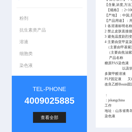
【含量,浓度
,方法
【规格】：
2×10
【产地】：中国,
粉剂
【产品用途】：
1
·各溶液标明名称
抗生素类产品
2
·禁止皮肤直接
3
·避免温度剧烈
溶液
4·
主要由亚甲蓝
（主要由甲基紫
（主要由焦油紫
细胞类
产品名
糖原PAS染色
染色液
以及软骨、垂
多聚甲醛溶液
PLP固定液 又
改良乙醇Bouin
TEL-PHONE
：
4009025885
：jskangchina
工作
地址：山东省青
染色液
查看全部