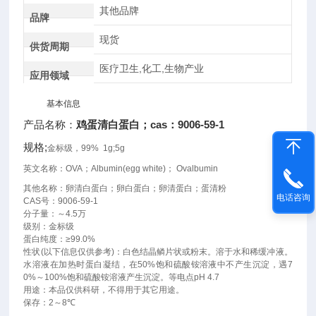
其他品牌
品牌
现货
供货周期
医疗卫生,化工,生物产业
应用领域
基本信息
产品名称：
鸡蛋清白蛋白；cas：9006-59-1
规格;
金标级，99% 1g;5g
英文名称：
OVA
；
Albumin(egg white)
；
Ovalbumin
其他名称：卵清白蛋白；卵白蛋白；卵清蛋白；蛋清粉
电话咨询
CAS
号：
9006-59-1
分子量：～
4.5
万
级别：金标级
蛋白纯度：
≥99.0%
性状
(
以下信息仅供参考
)
：白色结晶鳞片状或粉末。溶于水和稀缓冲液。
水溶液在加热时蛋白凝结，在
50%
饱和硫酸铵溶液中不产生沉淀，遇
7
0%
～
100%
饱和硫酸铵溶液产生沉淀。等电点
pH 4.7
用途：本品仅供科研，不得用于其它用途。
保存：
2
～
8℃