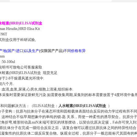
水蛭素(HRD)ELISA试剂盒
an Hirudin,HRD Elisa Kit
/96T
试剂盒仅用于科研试验,
产地(国产/进口)以及生产
(仅限国产产品)
不同价格有异
0nm
】
:
50-100ul
说明书可致电公司客服索取
水蛭素(HRD)ELISA试剂盒 现货充足
存于2-8干燥通风遮光环境中.
期六个月.
】
:
血清,血浆,尿液,心房水,细胞上清液,组织标本.
本采集时需要保证新鲜无污染.如需要收集周期,采集到的标本需要放置于4度环境中备用,2
问题和问题解决方法
：（ELISA试剂盒：
人水蛭素(HRD)ELISA试剂盒
）
分子变构：抗原与抗体分子在液态环境和固相载体表面结合反应的动力学过程有所不同
这种结合不似早期想象中的单纯的锁-匙 关系，而使一种柔性的诱导契合。抗原分子决
角折弯,锥形转动及zuiN末端可变区的球形摆动，以契合抗原决定簇，Fab亦可突入到大分
抗原抗体分子在完成一级结合反应之后，该复合物可以通过抗原抗体之间的特异性结合，
或凝集性的抗原抗体二级反应复合物。纵观全过程，抗原分子一般总能标尺其固有的