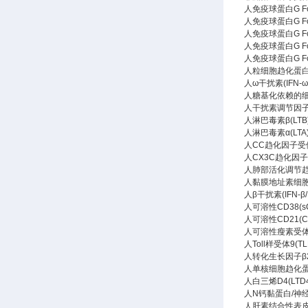
人免疫球蛋白G Fc段受
人免疫球蛋白G Fc段受体
人免疫球蛋白G Fc段
人免疫球蛋白G Fc段受
人免疫球蛋白G Fc段受
人粒细胞趋化蛋白-2(G
人ω干扰素(IFN-ω)
人糖基化依赖的细胞黏
人干扰素调节因子(IR
人淋巴毒素β(LTB)E
人淋巴毒素α(LTA)E
人CC趋化因子受体1(
人CX3C趋化因子受体
人肺部活化调节趋化因子
人黏膜地址素细胞黏附
人β干扰素(IFN-β/I
人可溶性CD38(sCD
人可溶性CD21(CR2
人可溶性瘦素受体(sL
人Toll样受体9(TLR
人转化生长因子β2(T
人单核细胞趋化蛋白4(
人白三烯D4(LTD4)
人N钙黏蛋白/神经钙黏
人肝素结合性表皮生长