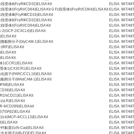
体Ⅱ(FcγRⅡ/CD32)ELISA Kit
ELISA.
96T/48
Ⅰ(FcγRⅠ/CD64)ELISA Kit G Fc段受体Ⅰ(FcγRⅠ/CD64)ELISA Kit
ELISA.
96T/48
受体Ⅲ(FcγRⅢ/CD16)ELISA Kit
ELISA.
96T/48
体Ⅱ(FcγRⅡ/CD32)ELISA Kit
ELISA.
96T/48
体Ⅰ(FcγRⅠ/CD64)ELISA Kit
ELISA.
96T/48
CP-2/CXCL6)ELISA Kit
ELISA.
96T/48
ELISA Kit
ELISA.
96T/48
附分子(GlyCAM-1)ELISA Kit
ELISA.
96T/48
F)ELISA Kit
ELISA.
96T/48
LISA Kit
ELISA.
96T/48
LISA Kit
ELISA.
96T/48
CCR1)ELISA Kit
ELISA.
96T/48
1(CX3CR1)ELISA Kit
ELISA.
96T/48
(PARC/CCL18)ELISA Kit
ELISA.
96T/48
分子(MAdCAM-1)ELISA Kit
ELISA.
96T/48
FNB)ELISA Kit
ELISA.
96T/48
38)ELISA Kit
ELISA.
96T/48
/sCD21)ELISA Kit
ELISA.
96T/48
R)ELISA Kit
ELISA.
96T/48
-9/CD289)ELISA kit
ELISA.
96T/48
GFβ2)ELISA Kit
ELISA.
96T/48
MCP-4/CCL13)ELISA Kit
ELISA.
96T/48
ELISA Kit
ELISA.
96T/48
蛋白(N-Cad)ELISA Kit
ELISA.
96T/48
因子(HB-EGF)ELISA Kit
ELISA.
96T/48