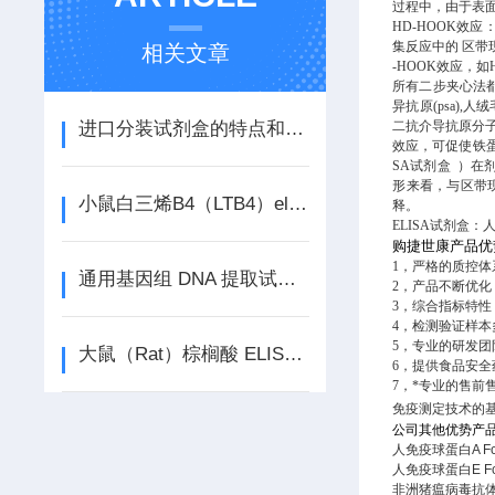
过程中，由于表
HD-HOOK效
集反应中的 区带
相关文章
-HOOK效应，
所有二步夹心法都
异抗原(psa)
进口分装试剂盒的特点和适用范围
二抗介导抗原分
效应，可促使铁蛋
SA试剂盒 ）在
形来看，与区带现
小鼠白三烯B4（LTB4）elisa试剂盒的样本处理及注意事项
释。
ELISA试剂盒：人
购捷世康产品优
1，严格的质控
通用基因组 DNA 提取试剂盒使用说明书
2，产品不断优
3，综合指标特
4，检测验证样本
5，专业的研发
大鼠（Rat）棕榈酸 ELISA检测试剂盒说明书
6，提供食品安全
7，*专业的售前
免疫测定技术的
公司其他优势产
人免疫球蛋白A Fc段受
人免疫球蛋白E Fc段受
非洲猪瘟病毒抗体（