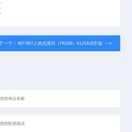
T
T
T
下一个：
48T/96T人他克莫司（FK506）ELISA试剂盒