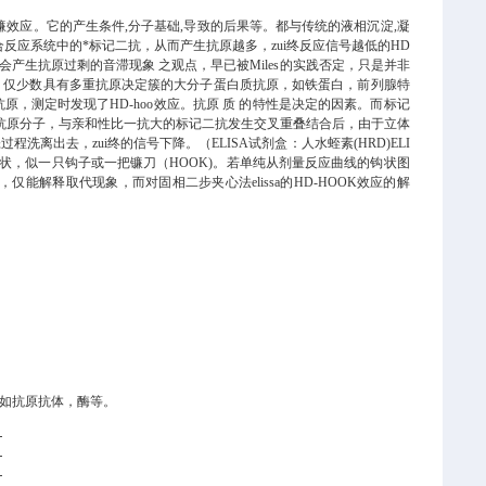
镰效应。它的产生条件,分子基础,导致的后果等。都与传统的液相沉淀,凝
合反应系统中的*标记二抗，从而产生抗原越多，zui终反应信号越低的HD
会产生抗原过剩的音滞现象 之观点，早已被Miles的实践否定，只是并非
今为止，仅少数具有多重抗原决定簇的大分子蛋白质抗原，如铁蛋白，前列腺特
的抗原，测定时发现了HD-hoo效应。抗原 质 的特性是决定的因素。而标记
抗原分子，与亲和性比一抗大的标记二抗发生交叉重叠结合后，由于立体
出去，zui终的信号下降。（ELISA试剂盒：人水蛭素(HRD)ELI
状，似一只钩子或一把镰刀（HOOK)。若单纯从剂量反应曲线的钩状图
能解释取代现象，而对固相二步夹心法elissa的HD-HOOK效应的解
如抗原抗体，酶等。
T
T
T