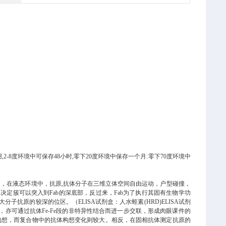
-8度环境中可保存48小时,零下20度环境中保存一个月.零下70度环境中
，在液态环境中，抗原,抗体分子在三维立体空间自由运动，户型碰撞，
定簇可以突入到Fab的深底部，反过来，Fab为了执行其固有生物学功
子抗原的较深的位区。（ELISA试剂盒：人水蛭素(HRD)ELISA试剂
亦可通过抗体Fe-Fe段的非特异性结合而进一步交联，形成肉眼课件的
构想，而复合物中的抗体构想变化则较大。相反，在固相抗体测定抗原的