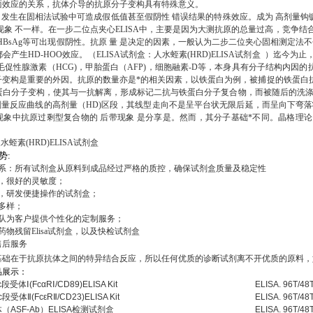
面效应的关系，抗体介导的抗原分子变构具有特殊意义。
应：发生在固相法试验中可造成假低值甚至假阴性 错误结果的特殊效应。成为 高剂量钩
现象 不一样。在一步二位点夹心ELISA中，主要是因为大测抗原的总量过高，竞争结
如HBsAg等可出现假阴性。抗原 量 是决定的因素，一般认为二步二位夹心固相测定法不
会产生HD-HOO效应。（ELISA试剂盒：人水蛭素(HRD)ELISA试剂盒 ）迄
,人绒毛促性腺激素（HCG)，甲胎蛋白（AFP)，细胞融素-D等，本身具有分子结构内因
子变构是重要的外因。抗原的数量亦是*的相关因素，以铁蛋白为例，被捕捉的铁蛋白
白分子变构，使其与一抗解离，形成标记二抗与铁蛋白分子复合物，而被随后的洗涤过程洗离
剂量反应曲线的高剂量（HD)区段，其线型走向不是呈平台状无限后延，而呈向下弯落
象中抗原过剩型复合物的 后带现象 是分享是。然而，其分子基础*不同。晶格理论，仅
水蛭素(HRD)ELISA试剂盒
势
:
体系：所有试剂盒从原料到成品经过严格的质控，确保试剂盒质量及稳定性
化，很好的灵敏度；
性，研发便捷操作的试剂盒；
多样；
团队为客户提供个性化的定制服务；
药物残留Elisa试剂盒，以及快检试剂盒
售后服务
基础在于抗原抗体之间的特异结合反应，所以任何优质的诊断试剂离不开优质的原料，
品展示：
体Ⅰ(FcαRⅠ/CD89)ELISA Kit
ELISA.
96T/48
体Ⅱ(FcεRⅡ/CD23)ELISA Kit
ELISA.
96T/48
ASF-Ab）ELISA检测试剂盒
ELISA.
96T/48