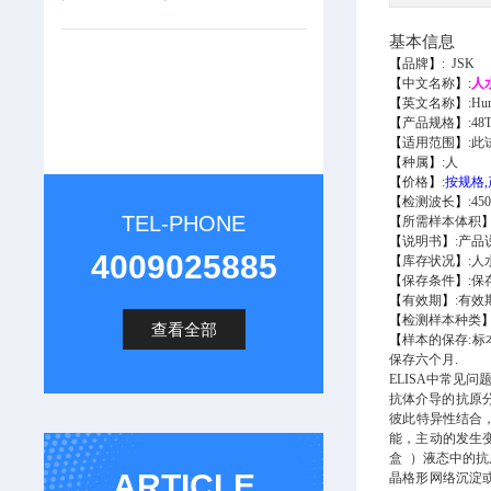
基本信息
【
品牌
】
:
JSK
【
中文名称
】
:
人
【
英文名称
】
:
Hum
【
产品规格
】
:
48T
【
适用范围
】
:
此
【
种属
】
:
人
【
价格
】
:
按规格,
【
检测波长
】
:
45
TEL-PHONE
【
所需样本体积
【
说明书
】
:
产品
4009025885
【
库存状况
】
:
人
【
保存条件
】
:
保
【
有效期
】
:
有效
【
检测样本种类
查看全部
【
样本的保存:
标
保存六个月.
ELISA中常见
抗体介导的抗原
彼此特异性结合，
能，主动的发生变
盒 ）液态中的
ARTICLE
晶格形网络沉淀