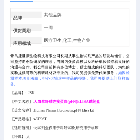
其他品牌
品牌
一周
供货周期
医疗卫生,化工,生物产业
应用领域
青岛捷世康生物科技有限公司长期从事生物试剂产品的研发与销售，公
司坚持走创新研发的理念，与国内众多高校以及科研单位保持着良好的
沟通与合作。我公司目前拥有多位博士，硕士组成的科研团队，为您的
实验提供可靠的科研耗材及专业的。我司另提供免费代测服务，
如因检
测样本珍贵稀缺，担心运输途中样品的损毁，我司将提供上门取样服
务。
【
品牌
】
:
JSK
【
中文名称
】
:
人血浆纤维连接蛋白(pFN)ELISA试剂盒
【
英文名称
】
:
Human Plasma fibronectin,pFN Elisa kit
【
产品规格
】
:
48T/96T
【
适用范围
】
:
此试剂盒仅用于科研试验,研究用于临床.
【
种属
】
:
人