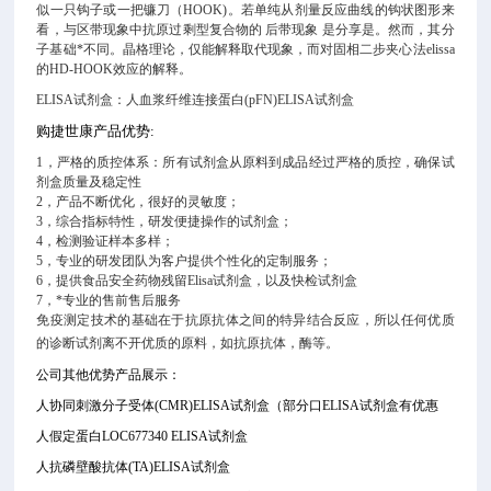
似一只钩子或一把镰刀（HOOK)。若单纯从剂量反应曲线的钩状图形来
看，与区带现象中抗原过剩型复合物的 后带现象 是分享是。然而，其分
子基础*不同。晶格理论，仅能解释取代现象，而对固相二步夹心法elissa
的HD-HOOK效应的解释。
ELISA试剂盒：人血浆纤维连接蛋白(pFN)ELISA试剂盒
购捷世康产品优势
:
1，严格的质控体系：所有试剂盒从原料到成品经过严格的质控，确保试
剂盒质量及稳定性
2，产品不断优化，很好的灵敏度；
3，综合指标特性，研发便捷操作的试剂盒；
4，检测验证样本多样；
5，专业的研发团队为客户提供个性化的定制服务；
6，提供食品安全药物残留Elisa试剂盒，以及快检试剂盒
7，*专业的售前售后服务
免疫测定技术的基础在于抗原抗体之间的特异结合反应，所以任何优质
的诊断试剂离不开优质的原料，如抗原抗体，酶等。
公司其他优势产品展示：
人协同刺激分子受体(CMR)ELISA试剂盒
（部分口
ELISA试剂盒有优惠
人假定蛋白LOC677340 ELISA试剂盒
人抗磷壁酸抗体(TA)ELISA试剂盒