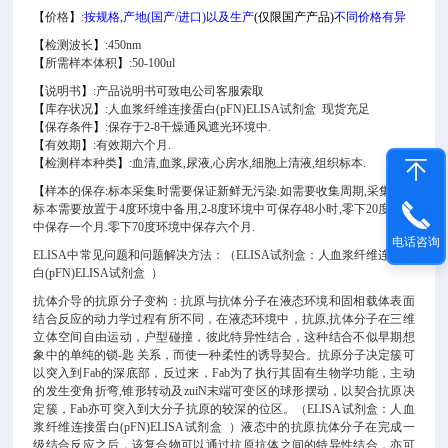
【
价格
】
:
按规格,产地(国产/进口)以及生产
(仅限国产产品)
不同价格有异
【
检测波长
】
:
450nm
【
所需样本体积
】
:
50-100ul
【
说明书
】
:
产品说明书可致电公司客服索取
【
库存状况
】
:
人血浆纤维连接蛋白(pFN)ELISA试剂盒 现货充足
【
保存条件
】
:
保存于2-8干燥通风遮光环境中.
【
有效期
】
:
有效期六个月.
【
检测样本种类
】
:
血清,血浆,尿液,心房水,细胞上清液,组织标本.
【
样本的保存:
标本采集时需要保证新鲜无污染.如需要收集周期,采集到的
标本需要放置于4度环境中备用,2-8度环境中可保存48小时,零下20度环境
中保存一个月.零下70度环境中保存六个月.
电话咨询
ELISA中常见问题和问题解决方法
：（ELISA试剂盒：人血浆纤维连接蛋
白(pFN)ELISA试剂盒 ）
抗体介导的抗原分子变构：抗原与抗体分子在液态环境和固相载体表面
结合反应的动力学过程有所不同，在液态环境中，抗原,抗体分子在三维
立体空间自由运动，户型碰撞，彼此特异性结合，这种结合不似早期想
象中的单纯的锁-匙 关系，而使一种柔性的诱导契合。抗原分子决定簇可
以突入到Fab的深底部，反过来，Fab为了执行其固有生物学功能，主动
的发生变角折弯,锥形转动及zuiN末端可变区的球形摆动，以契合抗原决
定簇，Fab亦可突入到大分子抗原的较深的位区。（ELISA试剂盒：人血
浆纤维连接蛋白(pFN)ELISA试剂盒 ）液态中的抗原抗体分子在完成一
级结合反应之后，该复合物可以通过抗原抗体之间的特异性结合，亦可