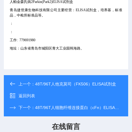
人帕金森氏病2Parkin(Park2)ELISA试剂盒
青岛捷世康生物科技有限公司主要经营：ELISA试剂盒，培养基，标准
品
，中检所标准品
等。
：
：
工作: 779691980
地址：山东省青岛市城阳区青大工业园韩海路。
上一个：
48T/96T人他克莫司（FK506）ELISA试剂盒
返回列表
下一个：
48T/96T人细胞纤维连接蛋白（cFn）ELISA试剂盒
在线留言