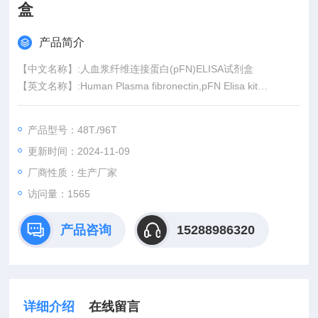
盒
产品简介
【中文名称】:人血浆纤维连接蛋白(pFN)ELISA试剂盒
【英文名称】:Human Plasma fibronectin,pFN Elisa kit
【产品规格】:48T/96T
【适用范围】:此试剂盒仅用于科研试验,研究用于临床.
产品型号：48T./96T
【种属】:人
更新时间：2024-11-09
【价格】:按规格,产地(国产/进口)以及生产(仅限国产产品)不同价
格有异
厂商性质：生产厂家
访问量：1565
产品咨询
15288986320
详细介绍
在线留言