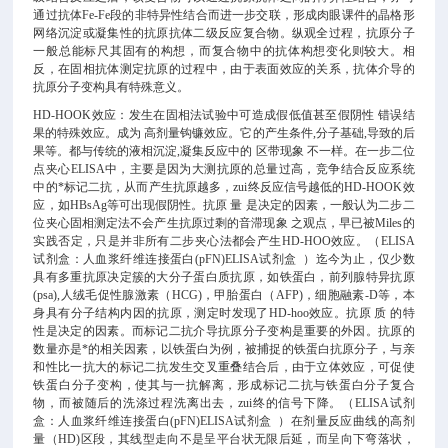
通过抗体Fe-Fe段的非特异性结合而进一步交联，形成肉眼课件的晶格形
网络沉淀或凝集性的抗原抗体二级反应复合物。纵观全过程，抗原分子
一般总能标尺其固有的构想，而复合物中的抗体构想变化则较大。相
反，在固相抗体测定抗原的过程中，由于表面效应的关系，抗体介导的
抗原分子变构具有特殊意义。
HD-HOOK效应：发生在固相法试验中可造成假低值甚至假阴性 错误结
果的特殊效应。成为 高剂量钩镰效应。它的产生条件,分子基础,导致的后
果等。都与传统的液相沉淀,凝集反应中的 区带现象 不一样。在一步二位
点夹心ELISA中，主要是因为大测抗原的总量过高，竞争结合反应系统
中的*标记二抗，从而产生抗原越多，zui终反应信号越低的HD-HOOK效
应，如HBsAg等可出现假阴性。抗原 量 是决定的因素，一般认为二步二
位夹心固相测定法不会产生抗原过剩的音滞现象 之观点，早已被Miles的
实践否定，只是并非所有二步夹心法都会产生HD-HOO效应。（ELISA
试剂盒：人血浆纤维连接蛋白(pFN)ELISA试剂盒 ）迄今为止，仅少数
具有多重抗原决定簇的大分子蛋白质抗原，如铁蛋白，前列腺特异抗原
(psa),人绒毛促性腺激素（HCG)，甲胎蛋白（AFP)，细胞融素-D等，本
身具有分子结构内因的抗原，测定时发现了HD-hoo效应。抗原 质 的特
性是决定的因素。而标记二抗介导抗原分子变构是重要的外因。抗原的
数量亦是*的相关因素，以铁蛋白为例，被捕捉的铁蛋白抗原分子，与亲
和性比一抗大的标记二抗发生交叉重叠结合后，由于立体效应，可促使
铁蛋白分子变构，使其与一抗解离，形成标记二抗与铁蛋白分子复合
物，而被随后的洗涤过程洗离出去，zui终的信号下降。（ELISA试剂
盒：人血浆纤维连接蛋白(pFN)ELISA试剂盒 ）在剂量反应曲线的高剂
量（HD)区段，其线型走向不是呈平台状无限后延，而呈向下弯落状，