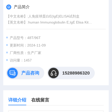
产品简介
【中文名称】:人免疫球蛋白E(IgE)ELISA试剂盒
【英文名称】:human Immunoglobulin E,IgE Elisa Kit
【产品规格】:48T/96T
【价格】:按规格,产地(国产/进口)以及生产(仅限国产产品)不同价
产品型号：48T/96T
格有异
更新时间：2024-11-09
【适用范围】:此试剂盒仅用于科研试验,研究用于临床.
厂商性质：生产厂家
访问量：1457
产品咨询
15288986320
详细介绍
在线留言