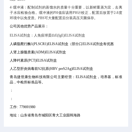
4·缓冲液：配制试剂的蒸馏水的质量十分重要，以新鲜重蒸为宜，去离
子水应检验合格。缓冲液的PH值应该用PH计校正，配置后放置于2-8度
环境中以免变质。PBS可大量配置后分装高压灭菌保存。
公司其他优势产品展示：
ELISA试剂盒：
人免疫球蛋白E(IgE)ELISA试剂盒
人磷脂爬行酶1(PLSCR1)ELISA试剂盒
（部分口
ELISA试剂盒有优惠
人肾上腺髓质素(ADM)ELISA试剂盒
人降钙素原(PCT)ELISA试剂盒
人乙型肝炎病毒前S2抗原(HBV preS2Ag)ELISA试剂盒
青岛捷世康生物科技有限公司主要经营：ELISA试剂盒，培养基，标准
品
，中检所标准品
等。
：
：
工作: 779691980
地址：山东省青岛市城阳区青大工业园韩海路