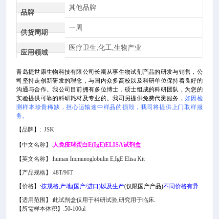
其他品牌
品牌
一周
供货周期
医疗卫生,化工,生物产业
应用领域
青岛捷世康生物科技有限公司长期从事生物试剂产品的研发与销售，公
司坚持走创新研发的理念，与国内众多高校以及科研单位保持着良好的
沟通与合作。我公司目前拥有多位博士，硕士组成的科研团队，为您的
实验提供可靠的科研耗材及专业的。我司另提供免费代测服务，
如因检
测样本珍贵稀缺，担心运输途中样品的损毁，我司将提供上门取样服
务。
【
品牌
】
: JSK
【
中文名称
】
:
人免疫球蛋白E(IgE)ELISA试剂盒
【
英文名称
】
:
human Immunoglobulin E,IgE Elisa Kit
【
产品规格
】
:48T/96T
【
价格
】
:
按规格,产地(国产/进口)以及生产
(仅限国产产品)
不同价格有异
【
适用范围
】
:此试剂盒仅用于科研试验,研究用于临床.
【
所需样本体积
】
:50-100ul