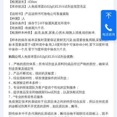
【
检测波长
】
:450nm
【
库存状况
】
:
人免疫球蛋白E(IgE)ELISA试剂盒
现货充足
【
说明书
】
:产品说明书可致电公司客服索取
【
种属
】
:人
【
保存条件
】
:保存于2-8干燥通风遮光环境中.
【
有效期
】
:有效期六个月.
【
检测样本种类
】
:血清,血浆,尿液,心房水,细胞上清液,组织标本.
电话咨询
【
样本的保存:标本采集时需要保证新鲜无污染.如需要收集周期,采集到的
标本需要放置于4度环境中备用,2-8度环境中可保存48小时,零下20度环境
中保存一个月.零下70度环境中保存六个月.
购我公司
人免疫球蛋白E(IgE)ELISA试剂盒
优势
:
1，严格的质控体系：所有试剂盒从原料到成品经过严格的质控，确保试
剂盒质量及稳定性
2，产品不断优化，很好的灵敏度；
3，综合指标特性，研发便捷操作的试剂盒；
4，检测验证样本多样；
5，专业的研发团队为客户提供个性化的定制服务；
6，提供食品安全药物残留Elisa试剂盒，以及快检试剂盒
7，*专业的售前售后服务
免疫测定技术的基础在于抗原抗体之间的特异结合反应，所以任何优质
的诊断试剂离不开优质的原料，如抗原抗体，酶等。
阴性标本中不含代测的抗原或抗体，酶结合物不能联结在固相上，固不