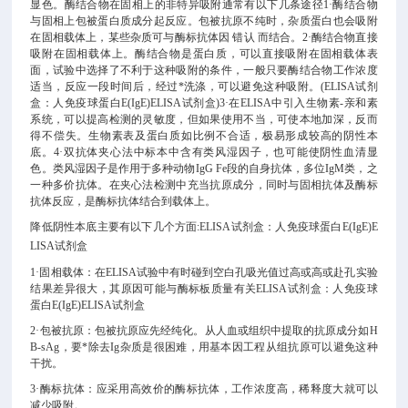
显色。酶结合物在固相上的非特异吸附通常有以下几条途径1·酶结合物
与固相上包被蛋白质成分起反应。包被抗原不纯时，杂质蛋白也会吸附
在固相载体上，某些杂质可与酶标抗体因 错认 而结合。2·酶结合物直接
吸附在固相载体上。酶结合物是蛋白质，可以直接吸附在固相载体表
面，试验中选择了不利于这种吸附的条件，一般只要酶结合物工作浓度
适当，反应一段时间后，经过*洗涤，可以避免这种吸附。(ELISA试剂
盒：
人免疫球蛋白E(IgE)ELISA试剂盒
)3·在ELISA中引入生物素-亲和素
系统，可以提高检测的灵敏度，但如果使用不当，可使本地加深，反而
得不偿失。生物素表及蛋白质如比例不合适，极易形成较高的阴性本
底。4·双抗体夹心法中标本中含有类风湿因子，也可能使阴性血清显
色。类风湿因子是作用于多种动物IgG Fe段的自身抗体，多位IgM类，之
一种多价抗体。在夹心法检测中充当抗原成分，同时与固相抗体及酶标
抗体反应，是酶标抗体结合到载体上。
降低阴性本底主要有以下几个方面:ELISA试剂盒：
人免疫球蛋白E(IgE)E
LISA试剂盒
1·固相载体：在ELISA试验中有时碰到空白孔吸光值过高或高或赴孔实验
结果差异很大，其原因可能与酶标板质量有关ELISA试剂盒：
人免疫球
蛋白E(IgE)ELISA试剂盒
2·包被抗原：包被抗原应先经纯化。从人血或组织中提取的抗原成分如H
B-sAg，要*除去Ig杂质是很困难，用基本因工程从组抗原可以避免这种
干扰。
3·酶标抗体：应采用高效价的酶标抗体，工作浓度高，稀释度大就可以
减少吸附。