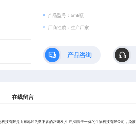
产地]：山东青岛,进口原装
[用途]：本品只能用于科研实验,严禁用于临床
产品型号：5ml/瓶
[规格/型号]：5ml/瓶。
厂商性质：生产厂家
[有效期]：六个月
[产品浓度]：2.5×
[贮存环境]：4℃环境避光中保存。
[使用范围]：凝胶加样缓冲液。
产品咨询
在线留言
科技有限是山东地区为数不多的及研发,生产,销售于一体的生物科技有限公司，染液