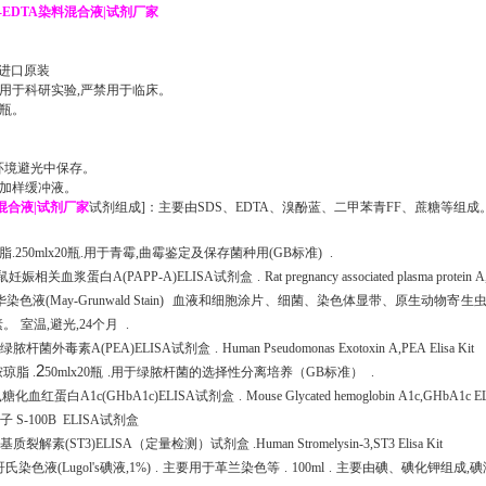
S-EDTA染料混合液|试剂厂家
,进口原装
能用于科研实验,严禁用于临床
。
/瓶。
℃环境避光中保存。
加样缓冲液
。
料混合液|试剂厂家
试剂组成]：主要由SDS、EDTA、溴酚蓝、二甲苯青FF、蔗糖等组成
：
脂
.
250mlx20瓶
.
用于青霉,曲霉鉴定及保存菌种用(GB标准)
.
鼠妊娠相关血浆蛋白A(PAPP-A)ELISA试剂盒
.
Rat pregnancy associated plasma protein 
色液(May-Grunwald Stain)
血液和细胞涂片、细菌、染色体显带、原生动物寄生
素。
室温,避光,24个月
.
绿脓杆菌外毒素A(PEA)ELISA试剂盒
.
Human Pseudomonas Exotoxin A,PEA Elisa Kit
2
胺琼脂
.
50mlx20瓶
.
用于绿脓杆菌的选择性分离培养（GB标准）
.
糖化血红蛋白A1c(GHbA1c)ELISA试剂盒
.
Mouse Glycated hemoglobin A1c,GHbA1c E
子 S-100B ELISA试剂盒
基质裂解素(ST3)ELISA（定量检测）试剂盒
.
Human Stromelysin-3,ST3 Elisa Kit
染色液(Lugol's碘液,1%)
.
主要用于革兰染色等
.
100ml
.
主要由碘、碘化钾组成,碘