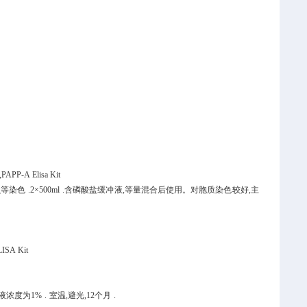
。
A,PAPP-A Elisa Kit
虫等染色
.
2×500ml
.
含磷酸盐缓冲液,等量混合后使用。对胞质染色较好,主
LISA Kit
液浓度为1%
.
室温,避光,12个月
.