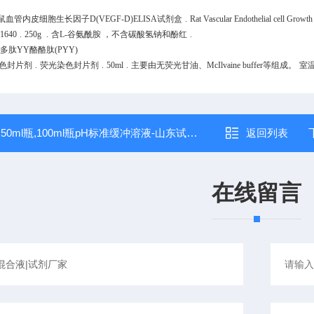
鼠血管内皮细胞生长因子D(VEGF-D)ELISA试剂盒
.
Rat Vascular Endothelial cell Growt
1640
.
250g
.
含L-谷氨酰胺 ，不含碳酸氢钠和酚红
.
多肽YY酪酪肽(PYY)
染色封片剂
.
荧光染色封片剂
.
50ml
.
主要由无荧光甘油、McIlvaine buffer等组成。
室温
：
50ml瓶,100ml瓶pH标准缓冲溶液-山东试剂供应
返回列表
在线留言