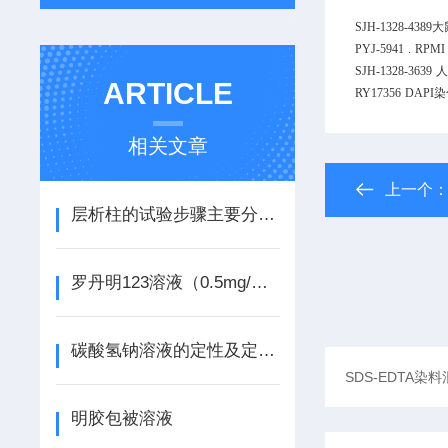
SJH-1328-4389
大
PYJ-5941
.
RPMI 
SJH-1328-3639
人
ARTICLE
RY17356
DAPI
相关文章
上一个
层析柱的试验步骤主要分为五步
罗丹明123溶液（0.5mg/ml）说明书
碳酸氢钠溶液的定性及定量分析过程
明胶包被溶液