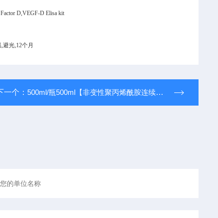
h Factor D,VEGF-D Elisa kit
,避光,12个月
下一个：
500ml/瓶500ml【非变性聚丙烯酰胺连续电泳缓冲液】