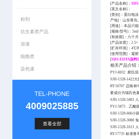
[
产品名称
]：
SD
[
英文名称
]
：
[
类别
]：蛋白电泳
粉剂
产地
]：
山东青岛
[用途]：本品只
抗生素类产品
[
规格
/型号]：5ml
[有效期]：六
个月
[产品浓度]：2.5×
溶液
[贮存环境]：4
[使用范围]：
凝胶
细胞类
[
SDS-EDTA染
相关产品介绍
染色液
PYJ-6932
.
察氏琼
SJH-1328-1422
大
RY16707
迈格林华染
TEL-PHONE
要成分为瑞氏色
SJH-1328-3483
人
4009025885
PYJ-5875
.
乙酰
SJH-1328-666
小鼠
SJH-1328-3088
兔
查看全部
SJH-1328-1613
人
RY17735
标准鲁哥氏