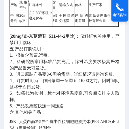
规格/
含
产地
贮存条件
运输方式
价格
生产厂家
型号
量
在2-8℃环境中
电话咨询
中国
20m
≧9
全国快递
详情咨
青岛捷世康生物科
避光保存
青岛
g/支
8%
免运费
询客服
技有限公司
[
20mg/支-东莨菪苷_531-44-2
用途]：仅科研实验使用，严
禁用于临床。
五 产品订购说明：
1、报价含普票,运费。
2、科研院所常用标准品货充足，除对温度要求极其严格
的产品当天可发货。
3、进口原装产品要3-6周的货期，详细情况请咨询客服。
4、订货时间为工作日每周一至周五,16:00之前。因时间问
题将于次日发货。
5、如需代为检测，标本对环境温度高,可客服安排专人取
样。
6、产品发票随快递一同递送。
六 其他相关产品：
JSK-
人蛋白酶3特异性抗中性粒细胞胞质抗体(PR3-ANCA)ELI
SA（定量检测）试剂盒
.