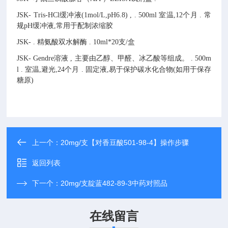
JSK-
Tris-HCl缓冲液(1mol/L,pH6.8)
,
.
500ml
室温,12个月
.
常
规pH缓冲液,常用于配制浓缩胶
JSK-
.
精氨酸双水解酶
.
10ml*20支/盒
JSK-
Gendre溶液
,
主要由乙醇、甲醛、冰乙酸等组成。
.
500m
l
.
室温,避光,24个月
.
固定液,易于保护碳水化合物(如用于保存
糖原)
上一个：
20mg/支【对香豆酸501-98-4】操作步骤
返回列表
下一个：
20mg/支靛蓝482-89-3中药对照品
在线留言