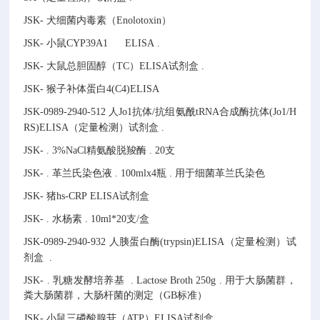
JSK-
犬细菌内毒素（Enolotoxin）
JSK-
小鼠CYP39A1 ELISA
.
JSK-
大鼠总胆固醇（TC）ELISA试剂盒
.
JSK-
猴子补体蛋白4(C4)ELISA
JSK-0989-2940-512
人Jo1抗体/抗组氨酰tRNA合成酶抗体(Jo1/H
RS)ELISA（定量检测）试剂盒
.
JSK-
.
3%NaCl精氨酸脱羧酶
.
20支
JSK-
.
革兰氏染色液
.
100mlx4瓶
.
用于细菌革兰氏染色
JSK-
猪hs-CRP ELISA试剂盒
JSK-
.
水杨素
.
10ml*20支/盒
JSK-0989-2940-932
人胰蛋白酶(trypsin)ELISA（定量检测）试
剂盒
.
JSK-
.
乳糖发酵培养基
.
Lactose Broth
250g
.
用于大肠菌群，
粪大肠菌群，大肠杆菌的测定（GB标准）
JSK-
小鼠三磷酸腺苷（ATP）ELISA试剂盒
.