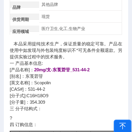
其他品牌
品牌
现货
供货周期
医疗卫生,化工,生物产业
应用领域
本品采用提纯技术生产，保证质量的稳定可靠。产品在
使用中如发现与外包装纯度标识不*可无条件全额退款。另
提供实验过程中的技术服务。
一 产品基本信息:
[产品名称]：
20mg/支-东莨菪苷_531-44-2
[别名]：东莨菪苷
[英文名称]：Scopolin
[CAS#]：531-44-2
[分子式]:C16H18O9
[分子量]：354.309
三 分子结构式：
?
四 订购信息：