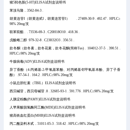
猪5羟色胺(5-HT)ELISA试剂盒说明书
苯溴马隆 .. 3562-84-3 .
胡黄连苷I（胡黄连甙I，胡黄连苦苷I） . 27409-30-9 . 492.47 . HPLC≥
98% 20mg/支
联苯双酯 . . 73536-69-3 . C20H18O10 . 418.36 .
戊酸雌二醇 979-32-8 . C23H32O3 . 356.51 .
款冬酮（款冬素，款冬花素，款冬花酮(简称Tus) . 104012-37-5 . 390.51 .
HPLC≥98% 20mg/支
牛腺病毒(ADV)ELISA试剂盒说明书
异丁香酚（4-丙烯基-2-甲氧基苯酚、对丙烯基邻甲氧基本酚、异丁子香
酚） .97-54-1 . 164.2 . HPLC≥98% 20mg/支
小鼠总胆红素（TBIL）ELISA试剂盒说明书
西贝碱苷，西贝母碱苷 .8 . 32685-93-1 . 591.776 . HPLC≥98% 20mg/支
人胰淀粉酶(PAMY)ELISA试剂盒说明书
人苹果酸脱氢酶同工酶(MDE)ELISA试剂盒说明书
猪高铁血红蛋白(MHB)ELISA试剂盒说明书
丙二酰染料木甙 .. 51011-05-3 . 518.42 . HPLC≥98% 20mg/支