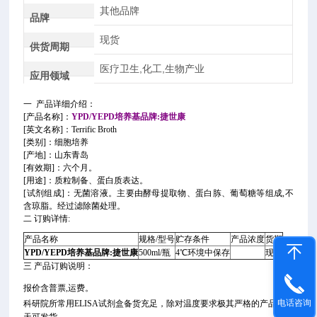
其他品牌
品牌
现货
供货周期
医疗卫生,化工,生物产业
应用领域
一 产品详细介绍：
[产品名称]：
YPD/YEPD培养基品牌:捷世康
[英文名称]：Terrific Broth
[类别]：细胞培养
[产地]：山东青岛
[有效期]：六个月。
[用途]：质粒制备、蛋白质表达。
[试剂组成]：无菌溶液。主要由酵母提取物、蛋白胨、葡萄糖等组成,不
含琼脂。经过滤除菌处理。
二 订购详情:
产品名称
规格/型号
贮存条件
产品浓度
货期
YPD/YEPD培养基品牌:捷世康
500ml/瓶
4℃环境中保存
现货
三 产品订购说明：
报价含普票,运费。
电话咨询
科研院所常用ELISA试剂盒备货充足，除对温度要求极其严格的产品当