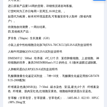
天可发货。
进口原装产品要3-6周的货期，详细情况请咨询客服。
订货时间为工作日每周一至周五,16:00之前。。
如需代为检测，标本对环境温度高,可客服安排专人取样（限省内客
户）。
待测免收待测费，一周出结果。
四 其他相关产品：
罗非鱼（Tilapia）生长激素（GH）
小鼠上皮中性粒细胞活化肽78(ENA-78/CXCL5)ELISA试剂盒说明书
人蜗牛同源物2(SNAI2)ELISA试剂盒说明书
DMEM/F12 . 500ml . 培养基 . 4℃,12个月 . 某些肿瘤细胞、上皮细胞、神
经细胞的培养，兼具DMEM和Ham's F12 的特点 . 0.1微米滤膜过滤除菌。
人肺耐药蛋白(LRP)ELISA试剂盒说明书
乳酸菌微量生化鉴定试剂盒 . . 7种×10支 . 乳酸菌生化鉴定用按GB/T478
9.35-2008配制
纤维素染色液(MSB法) . 7×50ml . 碳水染色 . 室温,避光,6个月 . 纤维素染
色 . 纤维素、肌肉呈红色,红细胞呈黄色、细胞核和胶原蛋白呈蓝色。
甘草酸（甘草皂苷，甘草甜素，甘草皂甙） . . 1405-86-3 . 822.93 . HPLC
≥98% 20mg/支