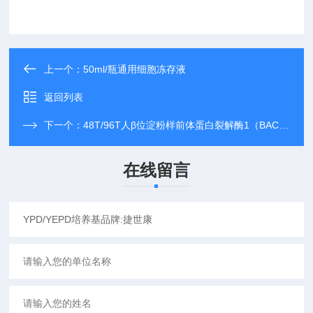
上一个：
50ml/瓶通用细胞冻存液
返回列表
下一个：
48T/96T人β位淀粉样前体蛋白裂解酶1（BACE1）elisa试剂盒_可先发货
在线留言