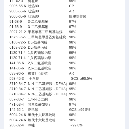
111-02-4
角鲨烯
99%
9005-65-6
吐温80
CP
9005-65-6
吐温80
AR
9005-65-6
吐温80
细胞培养级
91-68-9
3-二乙氨基酚
97%
91-68-9
3-二乙氨基酚
97%
3027-21-2
甲基苯基二甲氧基硅烷
98%
16753-62-1
二甲氧基甲基乙烯基硅烷
98%
6168-72-5
DL-氨基丙醇
98%
6168-72-5
DL-氨基丙醇
98%
1120-71-4
1,3-丙磺酸内酯
99%
1120-71-4
1,3-丙磺酸内酯
99%
141-86-6
2,6-二氨基吡啶
98%
141-86-6
2,6-二氨基吡啶
98%
633-96-5
橙黄Ⅱ（金橙）
AR
593-45-3
十八烷
GCS, ≥98.5%
3710-84-7
N,N-二乙基羟胺（DEHA）
98%
3710-84-7
N,N-二乙基羟胺（DEHA）
95%
3710-84-7
N,N-二乙基羟胺（DEHA）
95%
637-88-7
1,4-环己二酮
98%
471-53-4
甘草次酸(β型）
97%
142-62-1
正己酸
GCS, ≥99.5%
6004-24-6
氯代十六烷基吡啶
98%
6004-24-6
氯代十六烷基吡啶
98%
288-32-4
咪唑
＞99.0%