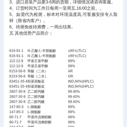
3、进口原装产品要3-6周的货期，详细情况请咨询客服。
4、订货时间为工作日每周一至周五,16:00之前。。
5、如需代为检测，标本对环境温度高,可客服安排专人取
样（限省内客户）。
6、待测免收待测费，一周出结果。
五 其他优势产品简介：
616-91-1
N-乙酰-L-半胱氨酸
≥99％(TLC)
616-91-1
N-乙酰-L-半胱氨酸
≥99％(TLC)
112-12-9
甲基壬基甲酮
99%
112-12-9
甲基壬基甲酮
99%
6153-56-6
草酸（二水）
AR
6153-56-6
草酸（二水）
GR
63451-35-4
羟基萘酚蓝
IND,94%(HPLC)
63451-35-4
羟基萘酚蓝
IND,94%(HPLC)
2807-30-9
乙二醇丙醚
99.40%
2807-30-9
乙二醇丙醚
99.40%
2807-30-9
乙二醇丙醚
99.40%
147-85-3
L-脯氨酸
99%
147-85-3
L-脯氨酸
99%
80-71-7
甲基环戊烯醇酮
98%
80-71-7
甲基环戊烯醇酮
98%