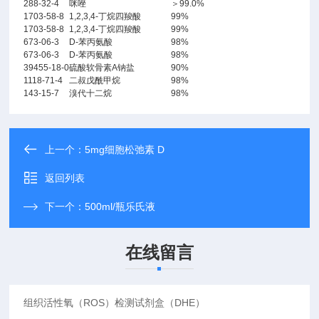
288-32-4
咪唑
＞99.0%
1703-58-8
1,2,3,4-丁烷四羧酸
99%
1703-58-8
1,2,3,4-丁烷四羧酸
99%
673-06-3
D-苯丙氨酸
98%
673-06-3
D-苯丙氨酸
98%
39455-18-0
硫酸软骨素A钠盐
90%
1118-71-4
二叔戊酰甲烷
98%
143-15-7
溴代十二烷
98%
上一个：
5mg细胞松弛素 D
返回列表
下一个：
500ml/瓶乐氏液
在线留言