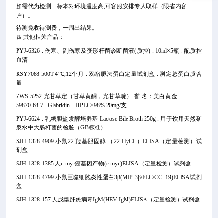
如需代为检测，标本对环境温度高,可客服安排专人取样（限省内客
户）。
待测免收待测费，一周出结果。
四 其他相关产品：
PYJ-6326 . 伤寒、副伤寒及变形杆菌诊断菌液(质控) . 10ml×5瓶 . 配质控
血清
RSY7088 500T 4℃,12个月 . 双缩脲法蛋白定量试剂盒 . 测定总蛋白质含
量
ZWS-5252 光甘草定（甘草黄酮，光甘草啶） 誉 名：美白黄金 .
59870-68-7 . Glabridin . HPLC≥98% 20mg/支
PYJ-6624 . 乳糖胆盐发酵培养基 Lactose Bile Broth 250g . 用于饮用天然矿
泉水中大肠杆菌的检验（GB标准）
SJH-1328-4909 小鼠22-羟基胆固醇 （22-HyCL）
ELISA（定量检测）试
剂盒
SJH-1328-1385 人c-myc癌基因产物(c-myc)ELISA（定量检测）试剂盒
SJH-1328-4799 小鼠巨噬细胞炎性蛋白3β(MIP-3β/ELC/CCL19)ELISA试剂
盒
SJH-1328-157 人戊型肝炎病毒IgM(HEV-IgM)ELISA（定量检测）试剂盒