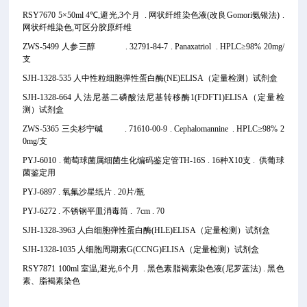
RSY7670 5×50ml 4℃,避光,3个月 . 网状纤维染色液(改良Gomori氨银法) .
网状纤维染色,可区分胶原纤维
ZWS-5499 人参三醇 . 32791-84-7 . Panaxatriol . HPLC≥98% 20mg/
支
SJH-1328-535 人中性粒细胞弹性蛋白酶(NE)ELISA（定量检测）试剂盒
SJH-1328-664 人法尼基二磷酸法尼基转移酶1(FDFT1)ELISA（定量检
测）试剂盒
ZWS-5365 三尖杉宁碱 . 71610-00-9 . Cephalomannine . HPLC≥98% 2
0mg/支
PYJ-6010 . 葡萄球菌属细菌生化编码鉴定管TH-16S . 16种X10支 . 供葡球
菌鉴定用
PYJ-6897 . 氧氟沙星纸片 . 20片/瓶
PYJ-6272 . 不锈钢平皿消毒筒 . 7cm . 70
SJH-1328-3963 人白细胞弹性蛋白酶(HLE)ELISA（定量检测）试剂盒
SJH-1328-1035 人细胞周期素G(CCNG)
ELISA（定量检测）试剂盒
RSY7871 100ml 室温,避光,6个月 . 黑色素脂褐素染色液(尼罗蓝法) . 黑色
素、脂褐素染色