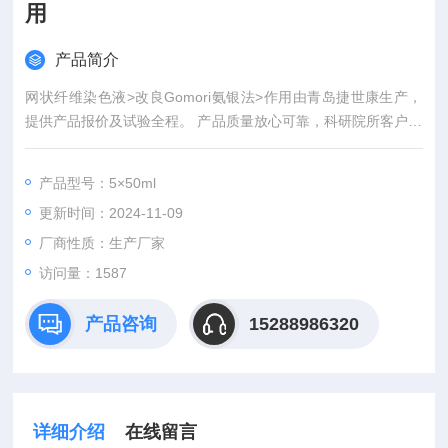
用
产品简介
网状纤维染色液>改良Gomori氨银法>作用由青岛捷世康生产，
提供产品报价及试验全程。 产品质量放心可靠，科研院所客户信
誉良好者可先发货后付款。青岛捷世康专业提供科研用：染色液,
缓冲液,溶液,及试剂盒等产品。
产品型号：5×50ml
更新时间：2024-11-09
厂商性质：生产厂家
访问量：1587
产品咨询
15288986320
详细介绍
在线留言