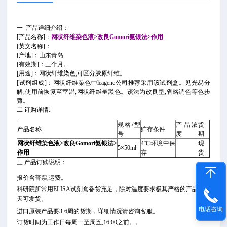
一 产品详细介绍：
[产品名称]：
网状纤维染色液>改良Gomori氨银法>作用
[英文名称]：
[产地]：山东青岛
[有效期]：三个月。
[用途]：网状纤维染色,可区分胶原纤维。
[试剂组成]：网状纤维染色中leagene公司推荐采用该试剂盒。见光易分
解,使用前恢复至室温,网状纤维呈黑色。该法为改良型,省略调色等色步
骤。
二 订购详情:
规格/型
产品浓
货
产品名称
贮存条件
号
度
期
网状纤维染色液>改良Gomori氨银法>
4℃环境中保
现
5×50ml
作用
存
货
三 产品订购说明：
报价含普票,运费。
科研院所常用ELISA试剂盒备货充足，除对温度要求极其严格的产品当
天可发货。
电话咨询
进口原装产品要3-6周的货期，详细情况请咨询客服。
订货时间为工作日每周一至周五,16:00之前。。