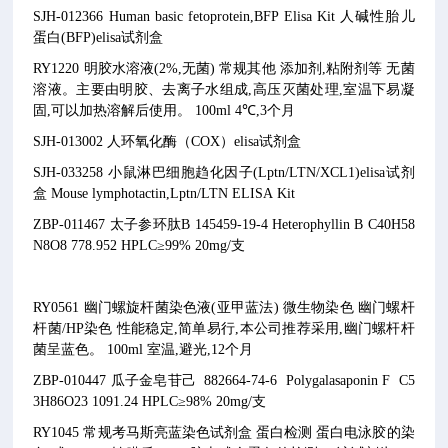
SJH-012366 Human basic fetoprotein,BFP Elisa Kit 人碱性胎儿
蛋白(BFP)elisa试剂盒
RY1220 明胶水溶液(2%,无菌) 常规其他 添加剂,粘附剂等 无菌
溶液。主要由明胶、去离子水组成,高压灭菌处理,室温下易凝
固,可以加热溶解后使用。 100ml 4℃,3个月
SJH-013002 人环氧化酶（COX）elisa试剂盒
SJH-033258 小鼠淋巴细胞趋化因子(Lptn/LTN/XCL1)elisa试剂
盒 Mouse lymphotactin,Lptn/LTN ELISA Kit
ZBP-011467 太子参环肽B 145459-19-4 Heterophyllin B C40H58
N8O8 778.952 HPLC≥99% 20mg/支
RY0561 幽门螺旋杆菌染色液(亚甲蓝法) 微生物染色 幽门螺杆
杆菌/HP染色 性能稳定,简单易行,本公司推荐采用,幽门螺杆杆
菌呈蓝色。 100ml 室温,避光,12个月
ZBP-010447 瓜子金皂苷己 882664-74-6 Polygalasaponin F C5
3H86O23 1091.24 HPLC≥98% 20mg/支
RY1045 常规考马斯亮蓝染色试剂盒 蛋白检测 蛋白电泳胶的染