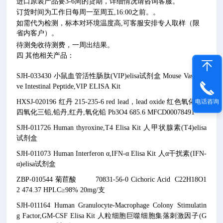
进口原装产品要3-6周的货期，详细情况请咨询客服。
订货时间为工作日每周一至周五,16:00之前。。
如需代为检测，标本对环境温度高,可客服安排专人取样（限
省内客户）。
待测免收待测费，一周出结果。
四 其他相关产品：
SJH-033430 小鼠血管活性肠肽(VIP)elisa试剂盒 Mouse Vasoacti
ve Intestinal Peptide,VIP ELISA Kit
电话咨询
HXSJ-020196 红丹 215-235-6 red lead，lead oxide 红色氧化铅 ;
四氧化三铅,铅丹,红丹,氧化铅 Pb3O4 685.6 MFCD00078491
SJH-011726 Human thyroxine,T4 Elisa Kit 人甲状腺素(T4)elisa
试剂盒
SJH-011073 Human Interferon α,IFN-α Elisa Kit 人α干扰素(IFN-
α)elisa试剂盒
ZBP-010544 菊苣酸 70831-56-0 Cichoric Acid C22H18O1
2 474.37 HPLC≥98% 20mg/支
SJH-011164 Human Granulocyte-Macrophage Colony Stimulatin
g Factor,GM-CSF Elisa Kit 人粒细胞巨噬细胞集落刺激因子(G