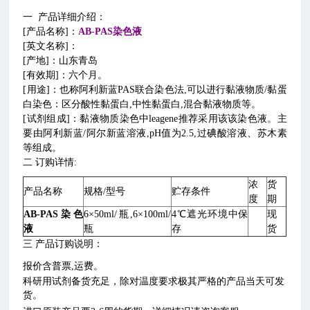
一 产品详细介绍：
[产品名称]：
AB-PAS染色液
[英文名称]：
[产地]：山东青岛
[有效期]：六个月。
[用途]：也称阿利新蓝PAS联合染色法,可以进行黏液物质/黏蛋
白染色：区分酸性黏蛋白,中性黏蛋白,混合黏液物质等。
[试剂组成]：黏液物质染色中leagene推荐采用该该染色液。主
要由阿利新蓝/阿尔新蓝溶液,pH值为2.5,过碘酸溶液、苏木素
等组成。
二 订购详情:
浓
货
产品名称
规格/型号
贮存条件
度
期
AB-PAS染色
6×50ml/瓶,6×100ml/
4℃遮光环境中保
现
液
瓶
存
货
三 产品订购说明：
报价含普票,运费。
科研用试剂备货充足，除对温度要求极其严格的产品当天可发
货。