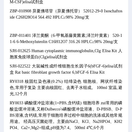
M-CSF)elisa试剂盒
ZBP-010908 异夏佛塔苷（异夏佛托苷） 52012-29-0 Isoschaftos
ide C26H28O14 564.492 HPLC≥98% 20mg/支
ZBP-011401 泽兰黄酮（6-甲氧基藤黄菌素;泽兰叶黄素） 520-1
1-6 6-Methoxyluteolin C16H12O7 316.26 HPLC≥98% 20mg/支
SJH-012625 Human cytoplasmic immunoglobulin,CIg Elisa Kit 人
胞浆免疫球蛋白(CIg)elisa试剂盒
SJH-022522 大鼠碱性成纤维细胞生长因子6(bFGF-6)elisa试剂
盒 Rat basic fibroblast growth factor 6,bFGF-6 Elisa Kit
RY0318 核固红染色液(0.2%) 结缔染色 细胞核、网状纤维染
色,常用于复染 主要由核固红、去离子水组成。 100ml 室温,避
光,12个月
RY0033 磷酸缓冲盐溶液(1×PBS,含钙镁) 细胞培养 zui常用的磷
酸盐缓冲溶液,又称Dulbecco's磷酸缓冲盐溶液、D-PBSB、D-P
BS溶液,含钙镁,常用于细胞培养过程中细胞的洗涤或其他常规
用途。 经高压灭菌处理。主要由NaCl、KCl、Na2HPO4、KH2
PO4、Ca2+,Mg2+组成,pH值为7.4。 500ml 4℃,6个月