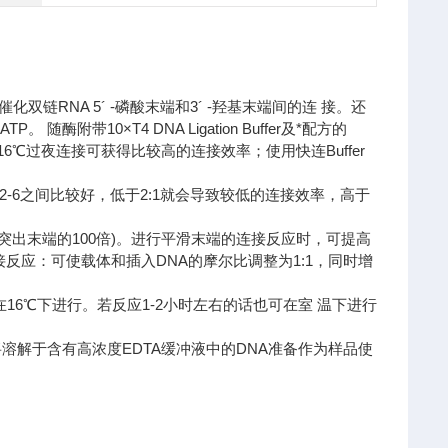
双链RNA 5´ -磷酸末端和3´ -羟基末端间的连 接。还
附带10×T4 DNA Ligation Buffer及*配方的
 Buffer，16℃过夜连接可获得比较高的连接效率；使用快连Buffer
-6之间比较好，低于2:1就会导致较低的连接效率，高于
突出末端的100倍)。进行平滑末端的连接反应时，可提高
反应：可使载体和插入DNA的摩尔比调整为1:1，同时增
16℃下进行。若反应1-2小时左右的话也可在室 温下进行
。将溶解于含有高浓度EDTA缓冲液中的DNA准备作为样品使