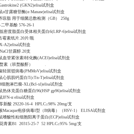
astrokine2 (GKN2)elisa试剂盒
α甘露糖苷酶(α Manase)elisa试剂盒
养琼脂
用于细菌总数检测（GB）
250g
,6-二甲基酚
576-26-1
低密度脂蛋白受体相关蛋白6(LRP-6)elisa试剂盒
古霉素纸片
.
20片/瓶
-A2)elisa试剂盒
%NaCl甘露醇
.
20支
鼠血管紧张素Ⅰ转化酶(ACEⅠ)elisa试剂盒
斑蝥素（班蝥酸酐）
.
椒轻斑驳病毒(PMMoV)elisa试剂盒
鼠心肌肌钙蛋白T(cTn-T)elisa试剂盒
细胞淋巴瘤-XL(Bcl-xl)elisa试剂盒
鼠热休克蛋白糖蛋白96(HSP gp96)elisa试剂盒
IFN-α elisa试剂盒
苓新酸
29220-16-4
HPLC≥98% 20mg/支
猴Macaque疱疹病毒I型（B病毒）（HSV-1） ELISA试剂盒
鼠嗜酸性粒细胞阳离子蛋白(ECP)elisa试剂盒
花青素B1
20315-25-7
52
HPLC≥95% 5mg/支