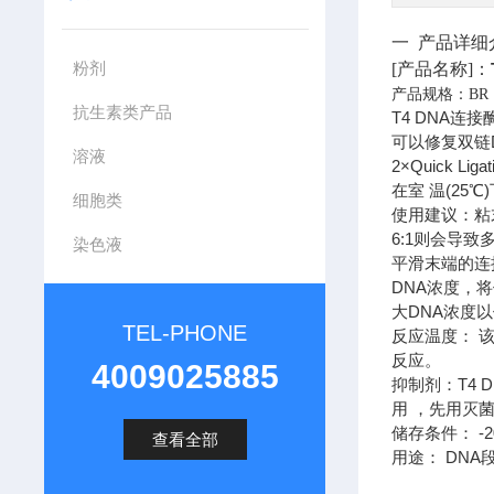
一 产品详细
粉剂
[产品名称]：
产品规格：BR 
抗生素类产品
T4 DNA连
可以修复双链DN
溶液
2×Quick L
在室 温(25
细胞类
使用建议：粘
6:1则会导
染色液
平滑末端的连
DNA浓度，
大DNA浓度以便
TEL-PHONE
反应温度： 
反应。
4009025885
抑制剂：T4 
用 ，先用灭
储存条件： -2
查看全部
用途： DNA