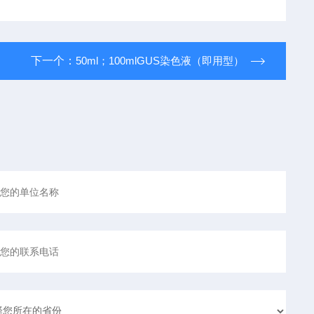
下一个：
50ml；100mlGUS染色液（即用型）