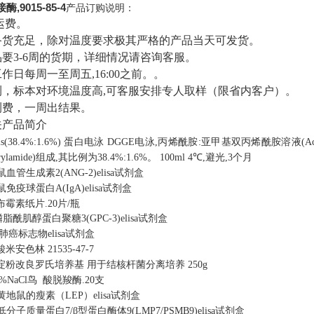
酶,9015-85-4
产品订购说明：
运费。
备货充足，除对温度要求极其严格的产品当天可发货。
要3-6周的货期，详细情况请咨询客服。
作日每周一至周五,16:00之前。。
测，标本对环境温度高,可客服安排专人取样（限省内客户）。
测费，一周出结果。
关产品简介
is(38.4%:1.6%)
蛋白电泳
DGGE电泳,丙烯酰胺:亚甲基双丙烯酰胺溶液(Acr-Bis
rylamide)组成,其比例为38.4%:1.6%。
100ml
4℃,避光,3个月
鼠血管生成素2(ANG-2)elisa试剂盒
鼠免疫球蛋白A(IgA)elisa试剂盒
布霉素纸片
.
20片/瓶
脂酰肌醇蛋白聚糖3(GPC-3)elisa试剂盒
肺癌标志物elisa试剂盒
酸米安色林
21535-47-7
淀粉改良罗氏培养基
用于结核杆菌分离培养
250g
5%NaCl鸟
酸脱羧酶
.
20支
黄地鼠的瘦素（LEP）elisa试剂盒
低分子质量蛋白7/β型蛋白酶体9(LMP7/PSMB9)elisa试剂盒