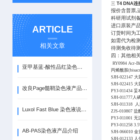
T4 DNA连接
三
报价含普票,
科研用试剂
进口原装产品
ARTICLE
订货时间为工
如需代为检
相关文章
待测免收待
四：其他相
RY0984
Acr-B
亚甲基蓝-酸性品红染色液产品介绍
丙烯酰胺(bisac
SJH-022147
大
SJH-022415
大
改良Page髓鞘染色液产品介绍
PYJ-011434
妥
SJH-011777
人磷
SJH-011318
人
Luxol Fast Blue 染色液说明书
ZJS-010807
盐
PYJ-011001
无
PYJ-011258
3.
AB-PAS染色液产品介绍
SJH-066010
金
SJH-012133
人