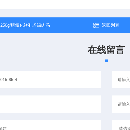
：
250g/瓶氯化镁孔雀绿肉汤
返回列表
在线留言