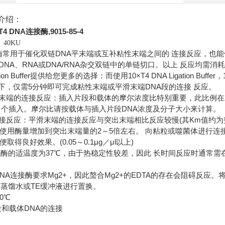
介绍：
T4 DNA连接酶,9015-85-4
40KU
接酶常用于催化双链DNA平末端或互补粘性末端之间的 连接反应，也能催化
A、RNA或DNA/RNA杂交双链中的单链切口。以上 反应均需消耗ATP。 随酶
igation Buffer提供给您更多的选择：而使用10×T4 DNA Ligation
℃)下，仅需5分钟即可完成粘性末端或平滑末端DNA段的连接 反应。
末端的连接反应：插入片段和载体的摩尔浓度比特别重要，此比例在2
致多个插入。摩尔比请按载体与插入片段DNA浓度及分子大小来计算。
接反应：平滑末端的连接反应与突出末端相比反应较慢(其Km值约为
将使用酶量增加到突出末端量的2～5倍左右。 向粘粒或噬菌体进行连接
取得良好效果。(0.05～0.1μg／μl以上)
该酶的适温度为37℃，由于热稳定性较差，因此 长时间反应时通常需在
DNA连接酶要求Mg2+，因此螯合Mg2+的EDTA的存在会阻碍反应
菌蒸馏水或TE缓冲液进行置换。
0℃
段和载体DNA的连接