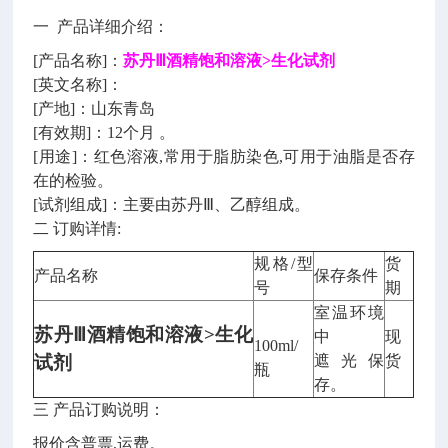
一 产品详细介绍：
[产品名称]：
苏丹Ⅲ酒精饱和溶液>生化试剂
[英文名称]：
[产地]：山东青岛
[有效期]：12个月 。
[用途]：红色溶液,常用于脂肪染色,可用于油脂是否存
在的检验。
[试剂组成]：主要由苏丹Ⅲ、乙醇组成。
二 订购详情:
规格/型
货
产品名称
保存条件
号
期
室温环境
苏丹Ⅲ酒精饱和溶液>生化
中
现
100ml/
试剂
遮光保
货
瓶
存。
三 产品订购说明：
报价含普票,运费。