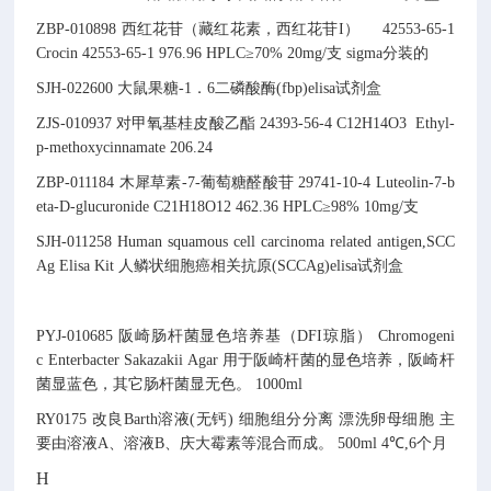
ZBP-010898
西红花苷（藏红花素，西红花苷I）
42553-65-1
Crocin
42553-65-1
976.96
HPLC≥70% 20mg/支 sigma分装的
SJH-022600
大鼠果糖-1．6二磷酸酶(fbp)elisa试剂盒
ZJS-010937
对甲氧基桂皮酸乙酯
24393-56-4
C12H14O3
Ethyl-
p-methoxycinnamate
206.24
ZBP-011184
木犀草素-7-葡萄糖醛酸苷
29741-10-4
Luteolin-7-b
eta-D-glucuronide
C21H18O12
462.36
HPLC≥98% 10mg/支
SJH-011258
Human squamous cell carcinoma related antigen,SCC
Ag Elisa Kit
人鳞状细胞癌相关抗原(SCCAg)elisa试剂盒
PYJ-010685
阪崎肠杆菌显色培养基（DFI琼脂）
Chromogeni
c Enterbacter Sakazakii Agar
用于阪崎杆菌的显色培养，阪崎杆
菌显蓝色，其它肠杆菌显无色。
1000ml
RY0175
改良Barth溶液(无钙)
细胞组分分离
漂洗卵母细胞
主
要由溶液A、溶液B、庆大霉素等混合而成。
500ml
4℃,6个月
H