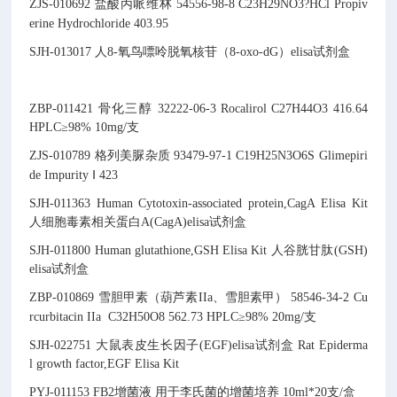
ZJS-010692
盐酸丙哌维林
54556-98-8
C23H29NO3?HCl
Propiv
erine Hydrochloride
403.95
SJH-013017
人8-氧鸟嘌呤脱氧核苷（8-oxo-dG）elisa试剂盒
ZBP-011421
骨化三醇
32222-06-3
Rocalirol
C27H44O3
416.64
HPLC≥98% 10mg/支
ZJS-010789
格列美脲杂质
93479-97-1
C19H25N3O6S
Glimepiri
de Impurity Ⅰ
423
SJH-011363
Human Cytotoxin-associated protein,CagA Elisa Kit
人细胞毒素相关蛋白A(CagA)elisa试剂盒
SJH-011800
Human glutathione,GSH Elisa Kit
人谷胱甘肽(GSH)
elisa试剂盒
ZBP-010869
雪胆甲素（葫芦素IIa、雪胆素甲）
58546-34-2
Cu
rcurbitacin IIa
C32H50O8
562.73
HPLC≥98% 20mg/支
SJH-022751
大鼠表皮生长因子(EGF)elisa试剂盒
Rat Epiderma
l growth factor,EGF Elisa Kit
PYJ-011153
FB2增菌液
用于李氏菌的增菌培养
10ml*20支/盒