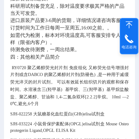
科研用试剂备货充足，除对温度要求极其严格的产品
当天可发货。
进口原装产品要3-6周的货期，详细情况请咨询客服。
订货时间为工作日每周一至周五,16:00之前。。
如需代为检测，标本对环境温度高,可客服安排专人取
样（限省内客户）。
电话咨询
待测免收待测费，一周出结果。
四：其他相关产品简介
RY0720
聚乙烯醇荧光封片剂
免疫组化
又称荧光信号增强封
片剂或含DABCO 的聚乙烯醇封片剂(防褪色) ,是一种用于减缓
荧光淬灭的封片试剂。
可以有效延长组织切片的观察和保存
时间。水溶液含三(羟甲基)
基甲烷、三(羟甲基)
基甲烷盐酸
盐、聚乙烯醇、甘油和 1,4-二氮杂双环[2.2.2]辛烷。
10ml
—2
0℃,避光,6个月
SJH-022258
大鼠糖基化血红蛋白(GHb)elisa试剂盒
SJH-033224
小鼠骨保护素配体(OPGL)elisa试剂盒
Mouse Osteo
protegerin Ligand,OPGL ELISA Kit