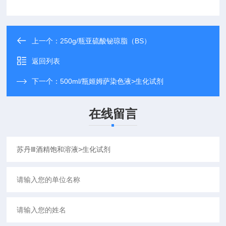
上一个：
250g/瓶亚硫酸铋琼脂（BS）
返回列表
下一个：
500ml/瓶姬姆萨染色液>生化试剂
在线留言