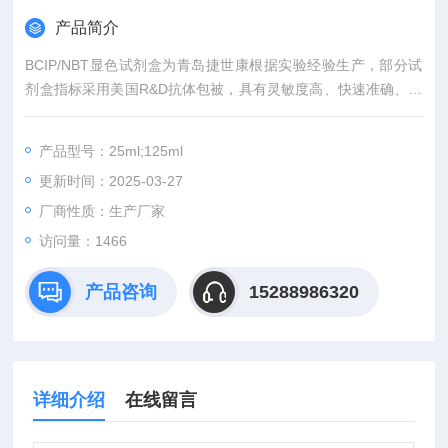
产品简介
BCIP/NBT显色试剂盒为青岛捷世康根据实验经验生产，部分试
剂盒指标采用美国R&D抗体包被，具有灵敏度高、快速准确、操
作方便、易于保存等优点。广泛用于科研课题研究，临床对照，
以及论文发表。同时提供全程技术服务或免费代测服务（山东省
产品型号：25ml;125ml
内可上门取样）。咨询订购。购买产品均有积分相赠（同一单位
更新时间：2025-03-27
可累计）可兑换手机、笔记本电脑等礼品
厂商性质：生产厂家
访问量：1466
产品咨询
15288986320
详细介绍
在线留言