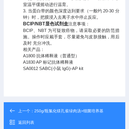
室温平缓摇动进行温育。
3. 当蛋白带的颜色深度达到要求（一般约 20-30 分
钟）时，把膜浸入去离子水中停止反应。
BCIP/NBT显色试剂盒
注意事项：
BCIP、NBT 为可疑致癌物，请采取必要的防范措
施。操作时应戴手套，尽量避免与皮肤接触，用后
及时
充分
冲洗。
相关产品：
A1800 抗体稀释液（普通型）
A1830 AP 标记抗体稀释液
SA0012 SABC(小鼠 IgG)-AP kit
上一个：
250g/瓶氯化镁孔雀绿肉汤>细菌培养基
返回列表