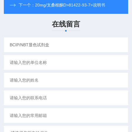
下一个：
20mg/支桑根酮D>81422-93-7>说明书
在线留言