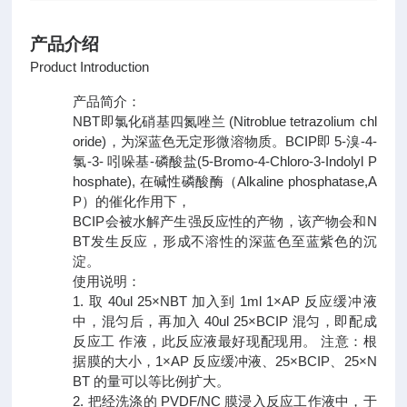
产品介绍
Product Introduction
产品简介：
NBT即氯化硝基四氮唑兰 (Nitroblue tetrazolium chl
oride)，为深蓝色无定形微溶物质。BCIP即 5-溴-4-
氯-3- 吲哚基-磷酸盐(5-Bromo-4-Chloro-3-Indolyl P
hosphate), 在碱性磷酸酶（Alkaline phosphatase,A
P）的催化作用下，
BCIP会被水解产生强反应性的产物，该产物会和N
BT发生反应，形成不溶性的深蓝色至蓝紫色的沉
淀。
使用说明：
1. 取 40ul 25×NBT 加入到 1ml 1×AP 反应缓冲液
中，混匀后，再加入 40ul 25×BCIP 混匀，即配成
反应工 作液，此反应液最好现配现用。 注意：根
据膜的大小，1×AP 反应缓冲液、25×BCIP、25×N
BT 的量可以等比例扩大。
2. 把经洗涤的 PVDF/NC 膜浸入反应工作液中，于