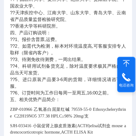
国农业大学、
??天津疾控中心、江南大学、山东大学、青岛大学、云南
省产品质量监督检验研究院、
??香港大学等科研院所。
四、产品订购说明：
??1、报价含普票,运费。
??2、如需代为检测，标本对环境温度高,可客服安排专人
取样（限省内客户）。
??3、待测免收待测费，一周出结果。
??4、科研用试剂备货充足，除对温度要求极其严格的产
品当天可发货。
??5、进口原装产品要3-6周的货期，详细情况请咨询客
电话咨询
服。
??6、订货时间为工作日每周一至周五,16:00之前。
五、相关优势产品简介：
ZBP-010966
乙氧基白屈菜红碱
79559-55-0
Ethoxychelerythrin
e
C22H19NO5
377.38
HPLC≥98% 20mg/支
SJH-033416
小鼠促肾上腺皮质激素(ACTH)elisa试剂盒
mouse a
drencocorticotropic hormone,ACTH ELISA Kit