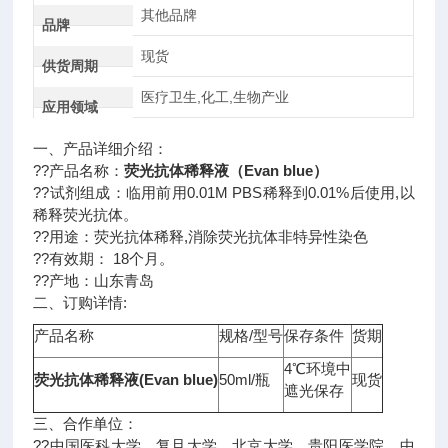
其他品牌
品牌
现货
供货周期
医疗卫生,化工,生物产业
应用领域
一、产品详细介绍：
??产品名称：
荧光抗体稀释液（Evan blue）
??试剂组成：临用前用0.01M PBS稀释到0.01%后使用,以
稀释荧光抗体。
??用途：荧光抗体稀释,消除荧光抗体非特异性染色
??有效期： 18个月。
??产地：山东青岛
二、订购详情:
产品名称
规格/型号
保存条件
货期
4℃环境中
荧光抗体稀释液(Evan blue)
50ml/瓶
现货
遮光保存
三、合作单位：
??中国医科大学、复旦大学、北京大学、贵阳医学院、中