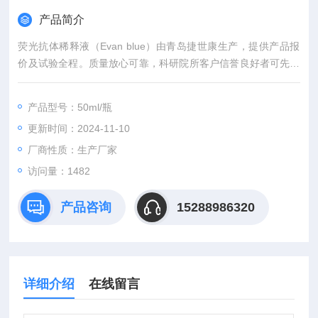
产品简介
荧光抗体稀释液（Evan blue）由青岛捷世康生产，提供产品报
价及试验全程。质量放心可靠，科研院所客户信誉良好者可先发
货后付款。青岛捷世康专业提供科研用：染色液,缓冲液,溶液,及
试剂盒等产品。
产品型号：50ml/瓶
更新时间：2024-11-10
厂商性质：生产厂家
访问量：1482
产品咨询
15288986320
详细介绍
在线留言