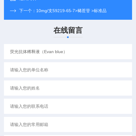
下一个：
10mg/支59219-65-7>豨莶苷 >标准品
在线留言