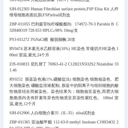
SJH-012303
Human Fibroblast surface protein,FSP Elisa Kit
人纤
维母细胞表面抗原(FSP)elisa试剂盒
ZBP-011055
巴利森苷B(柠檬酸酯B)
174972-79-3
Parishin B
C
32H40O19
728.653
HPLC≥98% 10mg/支
PYJ-011272
3%NaCl赖
酸脱羧酶
.
20支
RY0474
苏木素无水乙醇溶液(10%)
HE染色
常规切片HE染色
1
00ml
室温,避光,24个月
ZJS-010833
尼扎替丁
76963-41-2
C12H21N5O2S2
Nizatidine
33
1.46
RY0252
胺蓝染色液(1%,硼酸盐法)
细胞染色
细胞核染色、肥
大细胞染色
硼酸盐溶液配制,
胺蓝中的阳离子与组织细胞的酸
性物质结合而被染色。染色结果为：细胞核呈蓝色,而肥大细
胞胞质内含有肝素等异色性物质呈异染性紫红色。
100ml
室
温,避光,12个月
SJH-012906
人白细胞介素35（IL-35）elisa试剂盒
ZBP-011365
亚油酸甲酯
112-63-0
methyl linoleate
C19H34O2
2