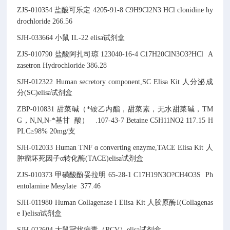
ZJS-010354
盐酸可乐定
4205-91-8
C9H9Cl2N3
HCl
clonidine hy
drochloride
266.56
SJH-033664
小鼠 IL-22 elisa试剂盒
ZJS-010790
盐酸阿扎司琼
123040-16-4
C17H20ClN3O3?HCl
A
zasetron Hydrochloride
386.28
SJH-012322
Human secretory component,SC Elisa Kit
人分泌成
分(SC)elisa试剂盒
ZBP-010831
甜菜碱（*铵乙内酯，甜菜素，无水甜菜碱，TM
G，N,N,N-*基甘
酸）
.
107-43-7
Betaine
C5H11NO2
117.15
H
PLC≥98% 20mg/支
SJH-012033
Human TNF α converting enzyme,TACE Elisa Kit
人
肿瘤坏死因子α转化酶(TACE)elisa试剂盒
ZJS-010373
甲磺酸酚妥拉明
65-28-1
C17H19N3O?CH4O3S
Ph
entolamine Mesylate
377.46
SJH-011980
Human Collagenase I Elisa Kit
人胶原酶I(Collagenas
e I)elisa试剂盒
SJH-022604
大鼠冠状病毒（RCV）elisa试剂盒