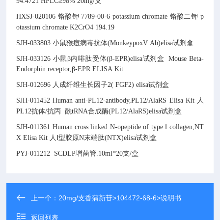
94.4721
HPLC≥98% 20mg/支
HXSJ-020106
铬酸钾
7789-00-6
potassium chromate
铬酸二钾
p
otassium chromate
K2CrO4
194.19
SJH-033803
小鼠猴痘病毒抗体(MonkeypoxV Ab)elisa试剂盒
SJH-033126
小鼠β内啡肽受体(β-EPR)elisa试剂盒
Mouse Beta-
Endorphin receptor,β-EPR ELISA Kit
SJH-012696
人成纤维生长因子2( FGF2) elisa试剂盒
SJH-011452
Human anti-PL12-antibody,PL12/AlaRS Elisa Kit
人
PL12抗体/抗丙
酰tRNA合成酶(PL12/AlaRS)elisa试剂盒
SJH-011361
Human cross linked N-opeptide of type Ⅰ collagen,NT
X Elisa Kit
人Ⅰ型胶原N末端肽(NTX)elisa试剂盒
PYJ-011212
SCDLP增菌管
.
10ml*20支/盒
上一个：
20mg/支香蒲新苷>104472-68-6>说明书
返回列表