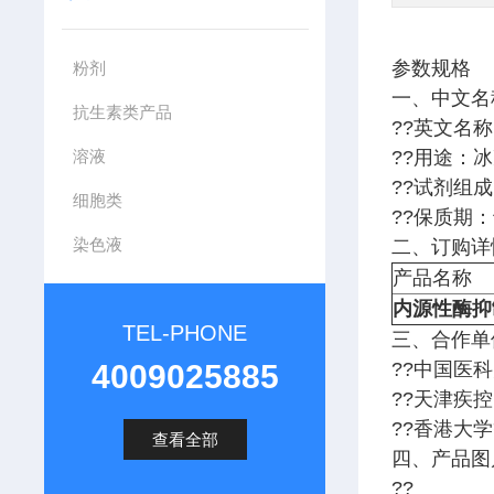
参数规格
粉剂
一、中文名
抗生素类产品
??英文名
溶液
??用途：
??试剂组
细胞类
??保质期
染色液
二、订购详
产品名称
内源性酶抑
TEL-PHONE
三、合作单
4009025885
??中国医
??天津疾
??香港大
查看全部
四、产品图
??