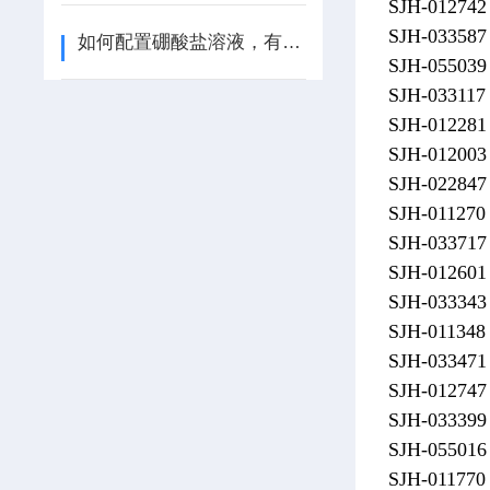
SJH-01274
SJH-0335
如何配置硼酸盐溶液，有9步
SJH-0550
SJH-0331
SJH-0122
SJH-012
SJH-0228
SJH-011270
SJH-033
SJH-012
SJH-0333
SJH-011
SJH-0334
SJH-01274
SJH-033
SJH-055
SJH-011