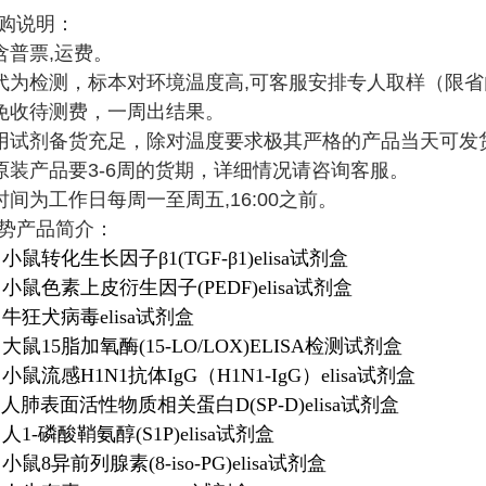
购说明：
含普票,运费。
需代为检测，标本对环境温度高,可客服安排专人取样（限
测免收待测费，一周出结果。
研用试剂备货充足，除对温度要求极其严格的产品当天可发
口原装产品要3-6周的货期，详细情况请咨询客服。
时间为工作日每周一至周五,16:00之前。
势产品简介：
09 小鼠转化生长因子β1(TGF-β1)elisa试剂盒
229 小鼠色素上皮衍生因子(PEDF)elisa试剂盒
71 牛狂犬病毒elisa试剂盒
952 大鼠15脂加氧酶(15-LO/LOX)ELISA检测试剂盒
73 小鼠流感H1N1抗体IgG（H1N1-IgG）elisa试剂盒
331 人肺表面活性物质相关蛋白D(SP-D)elisa试剂盒
20 人1-磷酸鞘氨醇(S1P)elisa试剂盒
49 小鼠8异前列腺素(8-iso-PG)elisa试剂盒