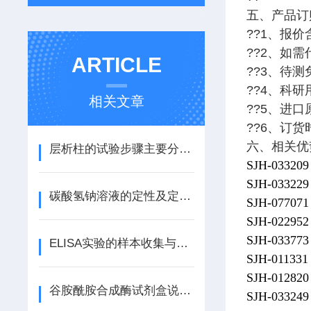
五、产品订
??1、报价
??2、如
ARTICLE
??3、待
??4、科
相关文章
??5、进
??6、订货
六、相关优
层析柱的试验步骤主要分为五步
SJH-0332
SJH-033
碳酸氢钠溶液的定性及定量分析过程
SJH-0770
SJH-022
SJH-0337
ELISA实验的样本收集与前期准备
SJH-011
SJH-0128
谷胺酰胺合成酶试剂盒说明书
SJH-0332