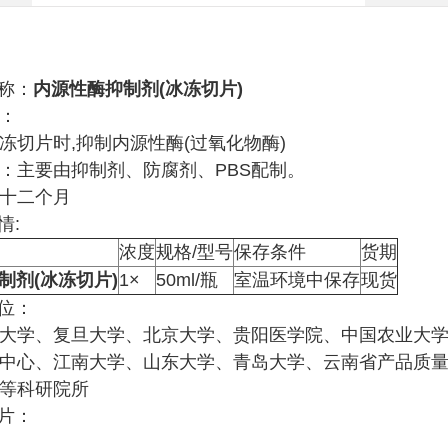
称：
内源性酶抑制剂(冰冻切片)
称：
冰冻切片时,抑制内源性酶(过氧化物酶)
成：主要由抑制剂、防腐剂、PBS配制。
：十二个月
情:
浓度
规格/型号
保存条件
货期
制剂(冰冻切片)
1×
50ml/瓶
室温环境中保存
现货
位：
科大学、复旦大学、北京大学、贵阳医学院、中国农业大
控中心、江南大学、山东大学、青岛大学、云南省产品质
学等科研院所
片：