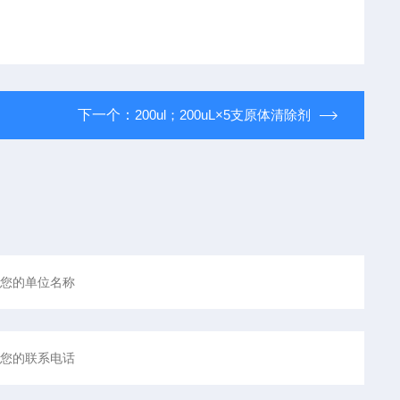
下一个：
200ul；200uL×5支原体清除剂