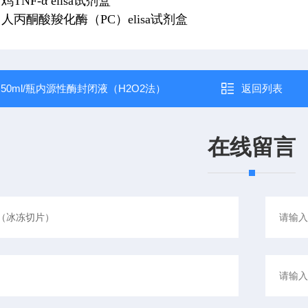
7 鸡TNF-α elisa试剂盒
814 人丙酮酸羧化酶（PC）elisa试剂盒
：
50ml/瓶内源性酶封闭液（H2O2法）
返回列表
在线留言