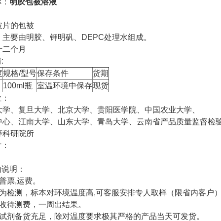
称：
明胶包被溶液
：
玻片的包被
：主要由明胶、钾明矾、DEPC处理水组成。
十二个月
:
度
规格/型号
保存条件
货期
100ml瓶
室温环境中保存
现货
位：
科大学、复旦大学、北京大学、贵阳医学院、中国农业大学、
控中心、江南大学、山东大学、青岛大学、云南省产品质量监督检
等科研院所
片：
购说明：
含普票,运费。
代为检测，标本对环境温度高,可客服安排专人取样（限省内客户
免收待测费，一周出结果。
用试剂备货充足，除对温度要求极其严格的产品当天可发货。