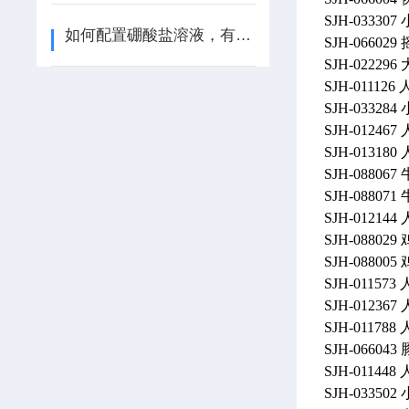
SJH-03330
如何配置硼酸盐溶液，有9步
SJH-06602
SJH-02229
SJH-01112
SJH-03328
SJH-01246
SJH-013180
SJH-08806
SJH-08807
SJH-0121
SJH-0880
SJH-0880
SJH-0115
SJH-01236
SJH-0117
SJH-0660
SJH-0114
SJH-0335