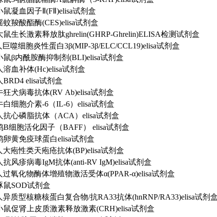
7 小鼠凝血因子Ⅱ(FⅡ)elisa试剂盒
9 摇蚊羧酸酯酶(CES)elisa试剂盒
6 大鼠生长激素释放肽ghrelin(GHRP-Ghrelin)ELISA检测试剂盒
6 人巨噬细胞炎性蛋白3β(MIP-3β/ELC/CCL19)elisa试剂盒
4 小鼠β内酰胺酶抑制剂(BLI)elisa试剂盒
7 人溶血补体(Hc)elisa试剂盒
 人BRD4 elisa试剂盒
7 牛狂犬病毒抗体(RV Ab)elisa试剂盒
1 牛白细胞介素-6（IL-6）elisa试剂盒
44 人抗心磷脂抗体（ACA）elisa试剂盒
29 鸡B细胞活化因子（BAFF） elisa试剂盒
05 鸡卵黄免疫球蛋白elisa试剂盒
73 人大疱性类天疱疮抗体(BP)elisa试剂盒
7 人抗风疹病毒IgM抗体(anti-RV IgM)elisa试剂盒
88 人过氧化物酶体增殖物激活受体α(PPAR-α)elisa试剂盒
43 豚鼠SOD试剂盒
48 人异质型核糖核蛋白复合物/抗RA33抗体(hnRNP/RA33)elisa试剂
02 小鼠促肾上皮质激素释放激素(CRH)elisa试剂盒