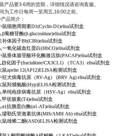
原装产品要3-6周的货期，详细情况请咨询客服。
时间为工作日每周一至周五,16:00之前。
势产品简介：
5 小鼠细胞周期素D1(Cyclin-D1)elisa试剂盒
 人β葡糖苷酶(β-glucosidase)elisa试剂盒
2 犬补体因子Bb(CBb)elisa试剂盒
23 人一氧化碳血红蛋白(HbCO)elisa试剂盒
21 小鼠垂体腺苷酸环化酶激活肽(PACAP)elisa试剂盒
 人趋化因子(fractalkine/CX3CL1) （TCA3）elisa试剂盒
 大鼠apelin 12(AP12)ELISA检测试剂盒
8 牛狂犬病毒抗原（RV-Ag） (BRV Ag) elisa试剂盒
45 大鼠羟脯氨酸(Hyp)ELISA检测试剂盒
09 人单纯疱疹病毒抗原（HSV-Ag）elisa试剂盒
6 人甲状腺素(T4)elisa试剂盒
7 人α1抗胰蛋白酶(α1-AT)elisa试剂盒
7 人缪勒氏管激素抗体(MIS/AMH Ab) elisa试剂盒
69 大鼠雄烯二酮(ASD)ELISA检测试剂盒
04 裸鼠3-酮脂酰辅酶A硫解酶（3-KAT)elisa试剂盒