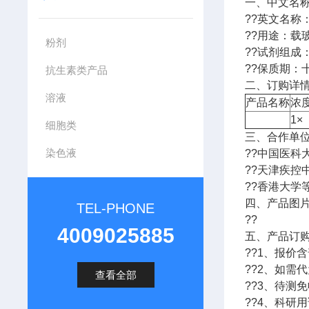
一、中文名
??英文名称
??用途：载
粉剂
??试剂组成
??保质期：
抗生素类产品
二、订购详情
溶液
产品名称
浓
1×
细胞类
三、合作单
染色液
??中国医
??天津疾
??香港大学
四、产品图
TEL-PHONE
??
4009025885
五、产品订
??1、报价
??2、如需
查看全部
??3、待测
??4、科研