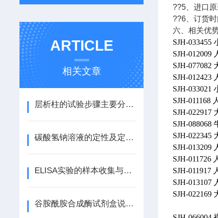
??5、进口
??6、订货
六、相关优
ARTICLE
SJH-03345
SJH-012009
SJH-07708
相关文章
SJH-0124
SJH-0330
SJH-011168
层析柱的试验步骤主要分为五步
SJH-022917
SJH-08806
SJH-0223
碳酸氢钠溶液的定性及定量分析过程
SJH-0132
SJH-01172
ELISA实验的样本收集与前期准备
SJH-01191
SJH-01310
SJH-0221
谷胺酰胺合成酶试剂盒说明书
SJH-0660