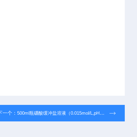
下一个：
500ml瓶硼酸缓冲盐溶液（0.015mol/L,pH8.5）