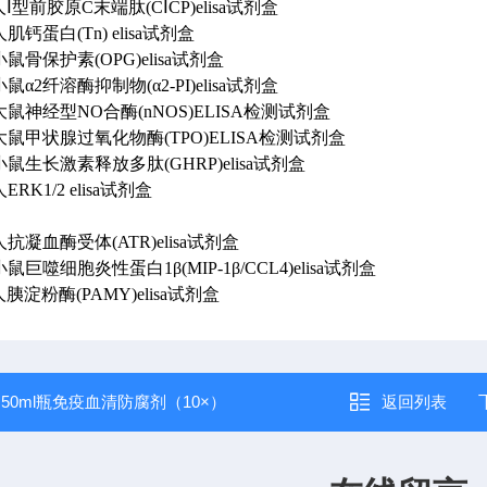
3 人Ⅰ型前胶原C末端肽(CⅠCP)elisa试剂盒
4 人肌钙蛋白(Tn) elisa试剂盒
9 小鼠骨保护素(OPG)elisa试剂盒
5 小鼠α2纤溶酶抑制物(α2-PI)elisa试剂盒
07 大鼠神经型NO合酶(nNOS)ELISA检测试剂盒
29 大鼠甲状腺过氧化物酶(TPO)ELISA检测试剂盒
95 小鼠生长激素释放多肽(GHRP)elisa试剂盒
 人ERK1/2 elisa试剂盒
5 人抗凝血酶受体(ATR)elisa试剂盒
6 小鼠巨噬细胞炎性蛋白1β(MIP-1β/CCL4)elisa试剂盒
7 人胰淀粉酶(PAMY)elisa试剂盒
：
50ml瓶免疫血清防腐剂（10×）
返回列表