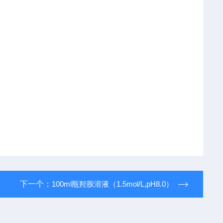
下一个：
100ml瓶羟胺溶液（1.5mol/L,pH8.0）