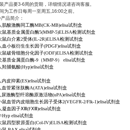
原装产品要3-6周的货期，详细情况请咨询客服。
时间为工作日每周一至周五,16:00之前。
势产品简介：
04 人肌酸激酶同工酶MB(CK-MB)elisa试剂盒
48 大鼠基质金属蛋白酶5(MMP-5)ELISA检测试剂盒
73 大鼠白介素2受体(IL-2R)ELISA检测试剂盒
15 人血小板衍生生长因子(PDGF)elisa试剂盒
62 大鼠破骨细胞分化因子(ODF)ELISA检测试剂盒
23 犬基质金属蛋白酶-9（MMP-9） elisa试剂盒
8 人羟脯氨酸(Hyp)elisa试剂盒
2 人内皮抑素(ES)elisa试剂盒
6 人血管紧张肽酶A(ATA)elisa试剂盒
11 人尿激酶型纤溶酶原激活物(uPA)elisa试剂盒
59 小鼠血管内皮细胞生长因子受体2(VEGFR-2/Flk-1)elisa试剂盒
6 人凝血因子ⅩⅢ(FⅩⅢ)elisa试剂盒
 牛Hyp elisa试剂盒
74 大鼠四型胶原蛋白(Col-IV)ELISA检测试剂盒
 小鼠 BAX elisa试剂盒