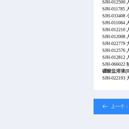
SJH-01250
SJH-01178
SJH-0334
SJH-0110
SJH-012210
SJH-0120
SJH-02277
SJH-01257
SJH-0128
SJH-0660
硼酸盐溶液(0.1
SJH-022
上一个