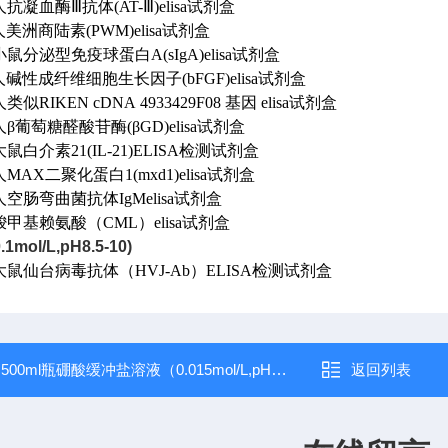
0 人抗凝血酶Ⅲ抗体(AT-Ⅲ)elisa试剂盒
5 人美洲商陆素(PWM)elisa试剂盒
08 小鼠分泌型免疫球蛋白A(sIgA)elisa试剂盒
84 人碱性成纤维细胞生长因子(bFGF)elisa试剂盒
 人类似RIKEN cDNA 4933429F08 基因 elisa试剂盒
08 人β葡萄糖醛酸苷酶(βGD)elisa试剂盒
9 大鼠白介素21(IL-21)ELISA检测试剂盒
6 人MAX二聚化蛋白1(mxd1)elisa试剂盒
12 人空肠弯曲菌抗体IgMelisa试剂盒
22 羧甲基赖氨酸（CML）elisa试剂盒
mol/L,pH8.5-10)
193 大鼠仙台病毒抗体（HVJ-Ab）ELISA检测试剂盒
：
500ml瓶硼酸缓冲盐溶液（0.015mol/L,pH8.5）
返回列表