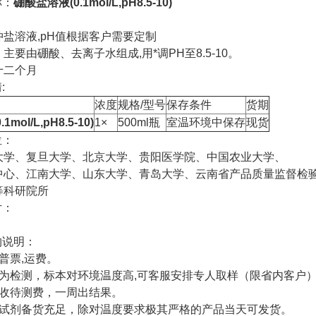
称：
硼酸盐溶液(0.1mol/L,pH8.5-10)
：
冲盐溶液,pH值根据客户需要定制
主要由硼酸、去离子水组成,用*调PH至8.5-10。
十二个月
:
浓度
规格/型号
保存条件
货期
mol/L,pH8.5-10)
1×
500ml瓶
室温环境中保存
现货
位：
科大学、复旦大学、北京大学、贵阳医学院、中国农业大学、
控中心、江南大学、山东大学、青岛大学、云南省产品质量监督检
等科研院所
片：
购说明：
含普票,运费。
代为检测，标本对环境温度高,可客服安排专人取样（限省内客户
免收待测费，一周出结果。
用试剂备货充足，除对温度要求极其严格的产品当天可发货。