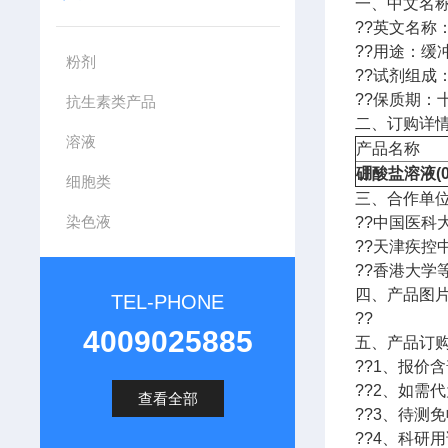
一、中文名
??英文名称
??用途：缓
粉剂
??试剂组成：
??保质期：
抗生素类产品
二、订购详情
溶液
产品名称
硼酸盐溶液(0.1
细胞类
三、合作单
染色液
??中国医
??天津疾
??香港大学
四、产品图
TEL-PHONE
??
4009025885
五、产品订
??1、报价
??2、如需
查看全部
??3、待测
??4、科研