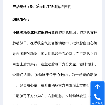
5
产品规格：
5×10
cells/T25细胞培养瓶
细胞简介：
小鼠肺动脉成纤维细胞
分
离自肺动脉组织；肺动脉亦称
肺动脉干。在呼吸空气的脊椎动物中，把静脉血由心脏
导向肺脏的动脉。肺大动脉起于右心室，在主动脉之前
向左上后方斜行，在主动脉弓下方分为左、右肺动脉，
经肺门入肺。肺动脉干位于心包内，为一粗短的动脉
干。起自右心室，在升主动脉前方向左后上方斜行，至
主动脉弓下方分为左、右肺动脉。左肺动脉较短，在左
电话咨询