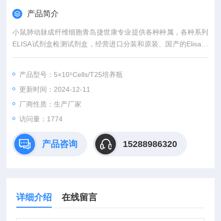
产品简介
小鼠肺动脉成纤维细胞青岛捷世康专业提供各种种属，各种系列
ELISA试剂盒检测试剂盒，经营进口分装和原装、国产的Elisa试
剂盒，*，技术严格，无效果退款退货。购买均有积分相赠（同一
单位可累计）可兑换手机、笔记本电脑等礼品，咨询及订购。
产品型号：5×10⁵Cells/T25培养瓶
更新时间：2024-12-11
厂商性质：生产厂家
访问量：1774
产品咨询
15288986320
详细介绍
在线留言