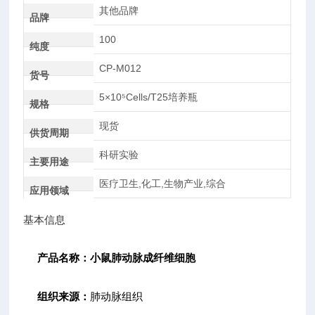
其他品牌
品牌
100
纯度
CP-M012
货号
5×10⁵Cells/T25培养瓶
规格
现货
供货周期
科研实验
主要用途
医疗卫生,化工,生物产业,综合
应用领域
基本信息
产品名称：
小鼠肺动脉成纤维细胞
组织来源：
肺动脉组织