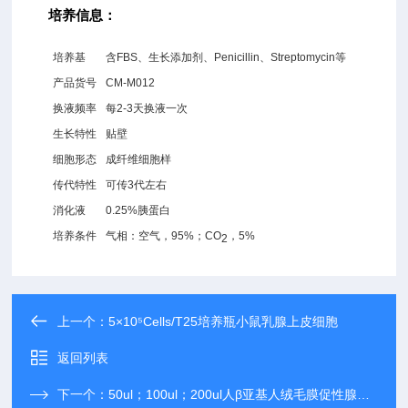
培养信息：
培养基
含FBS、生长添加剂、Penicillin、Streptomycin等
产品货号
CM-M012
换液频率
每2-3天换液一次
生长特性
贴壁
细胞形态
成纤维细胞样
传代特性
可传3代左右
消化液
0.25%胰蛋白
培养条件
气相：空气，95%；CO
，5%
2
上一个：
5×10⁵Cells/T25培养瓶小鼠乳腺上皮细胞
返回列表
下一个：
50ul；100ul；200ul人β亚基人绒毛膜促性腺激素（β HCG）抗体