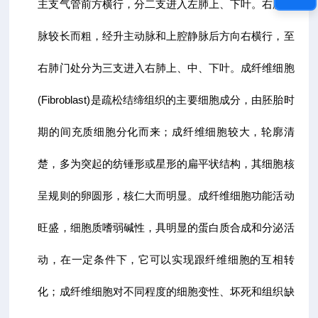
主支气管前方横行，分二支进入左肺上、下叶。右肺动
脉较长而粗，经升主动脉和上腔静脉后方向右横行，至
右肺门处分为三支进入右肺上、中、下叶。成纤维细胞
(Fibroblast)是疏松结缔组织的主要细胞成分，由胚胎时
期的间充质细胞分化而来；成纤维细胞较大，轮廓清
楚，多为突起的纺锤形或星形的扁平状结构，其细胞核
呈规则的卵圆形，核仁大而明显。成纤维细胞功能活动
旺盛，细胞质嗜弱碱性，具明显的蛋白质合成和分泌活
动，在一定条件下，它可以实现跟纤维细胞的互相转
化；成纤维细胞对不同程度的细胞变性、坏死和组织缺