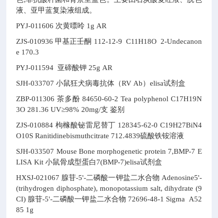
液、亚甲蓝复染液组成。
PYJ-011606
次黄嘌呤
1g
AR
ZJS-010936
甲基正壬酮
112-12-9
C11H18O
2-Undecanon
e
170.3
PYJ-011594
亚碲酸钾
25g
AR
SJH-033707
小鼠狂犬病毒抗体（RV Ab）elisa试剂盒
ZBP-011306
茶多酚
84650-60-2
Tea polyphenol
C17H19N
3O
281.36
UV≥98% 20mg/支 鉴别
ZJS-010884
枸橼酸铋雷尼替丁
128345-62-0
C19H27BiN4
O10S
Ranitidinebismuthcitrate
712.4839
硫酸铁铵溶液
SJH-033507
Mouse Bone morphogenetic protein 7,BMP-7 E
LISA Kit
小鼠骨成型蛋白7(BMP-7)elisa试剂盒
HXSJ-021067
腺苷-5'-二磷酸一钾盐二水合物
Adenosine5'-
(trihydrogen diphosphate), monopotassium salt, dihydrate (9
CI)
腺苷-5'-二磷酸一钾盐二水合物
72696-48-1
Sigma A52
85
1g