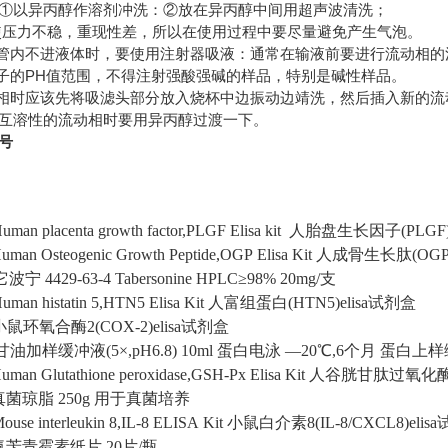
①以异丙醇作溶剂冲洗：②放在异丙醇中间用超声波清洗；
使压力不稳，重现性差，所以在使用过程中要尽量避免产生气泡。
液管内不进液体时，要使用注射器吸液：通常在输液前要进行流动相的
柱子的PH值范围，不得注射强酸强碱的样品，特别是碱性样品。
动相时应该先将吸滤头部分放入烧杯中边振动边靖洗，然后插入新的流
无互溶性的流动相时要用异丙醇过渡一下。
号
uman placenta growth factor,PLGF Elisa kit
人胎盘生长因子(PLGF)e
uman Osteogenic Growth Peptide,OGP Elisa Kit
人成骨生长肽(OGP)
它波宁
4429-63-4
Tabersonine
HPLC≥98% 20mg/支
uman histatin 5,HTN5 Elisa Kit
人富组蛋白(HTN5)elisa试剂盒
小鼠环氧合酶2(COX-2)elisa试剂盒
s-甘油加样缓冲液(5×,pH6.8)
10ml
蛋白电泳
—20℃,6个月
蛋白上样
uman Glutathione peroxidase,GSH-Px Elisa Kit
人谷胱甘肽过氧化酶(G
真菌琼脂
250g
用于真菌培养
ouse interleukin 8,IL-8 ELISA Kit
小鼠白介素8(IL-8/CXCL8)elis
氨苄青霉素纸片
20片/瓶
.