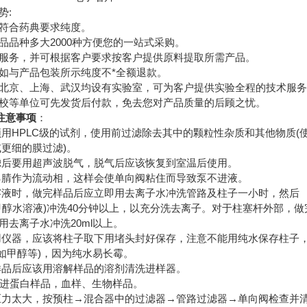
势:
符合药典要求纯度。
品品种多大2000种方便您的一站式采购。
服务，并可根据客户要求按客户提供原料提取所需产品。
如与产品包装所示纯度不*全额退款。
北京、上海、武汉均设有实验室，可为客户提供实验全程的技术服
校等单位可先发货后付款，免去您对产品质量的后顾之忧。
注意事项
：
须用HPLC级的试剂，使用前过滤除去其中的颗粒性杂质和其他物质(
m或更细的膜过滤)。
滤后要用超声波脱气，脱气后应该恢复到室温后使用。
乙腈作为流动相，这样会使单向阀粘住而导致泵不进液。
溶液时，做完样品后应立即用去离子水冲洗管路及柱子一小时，然后
醇水溶液)冲洗40分钟以上，以充分洗去离子。对于柱塞杆外部，做
去离子水冲洗20ml以上。
用仪器，应该将柱子取下用堵头封好保存，注意不能用纯水保存柱子
如甲醇等)，因为纯水易长霉。
样品后应该用溶解样品的溶剂清洗进样器。
不能进蛋白样品，血样、生物样品。
压力太大，按预柱→混合器中的过滤器→管路过滤器→单向阀检查并