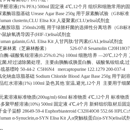
醛溶液(1% PFA)
500ml
固定液
4℃,12个月
组织和细胞常用的
尿素酶琼脂基础
Urease Agar Base
250g
用于尿素酶试验（GB标准
uman clusterin,CLU Elisa Kit
人凝聚素(CLU)elisa试剂盒
乙酰胺琼脂
250mlx20瓶
用于绿脓杆菌的选择性分离培养（GB标
小鼠缺氧诱导因子(HIF-1)elisa试剂盒
uman galanin,GAL Elisa Kit
人甘丙肽/甘丙素(GAL)elisa试剂盒
芝麻林素（芝麻林酚素）
526-07-8
Sesamolin
C20H18O7
酶-碳酸氢铵溶液(0.25%:0.2%)
100ml
细胞培养
—20℃,12个月
无菌,经过滤除菌处理。主要由胰酶或胰蛋白酶、碳酸氢铵组成,
6-巯基嘌呤
50-44-2
C5H6N4
mercaptopurine
122.1279
200-037-4
氯化钠血琼脂基础
Sodium Chloride Blood Agar Base
250g
用于副溶
品红水溶液(1%)
100ml
染色其他
室温,避光,12个月
主要用于细
素溶液标准物质(200ug/ml)
60ml
标准物质
4℃,12个月
标准物质
-多聚甲醛溶液(10%)
500ml
固定液
4℃,4个月
新鲜组织取材后固
千金子甾醇
28649-59-4
Euphorbiasteroid
C32H40O8
552.66
HPLC≥
uman α-Synuclein,α-SYN Elisa Kit
人α突触核蛋白(α-SYN)elisa