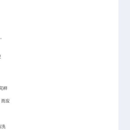
务。
使
完样
，而应
清洗