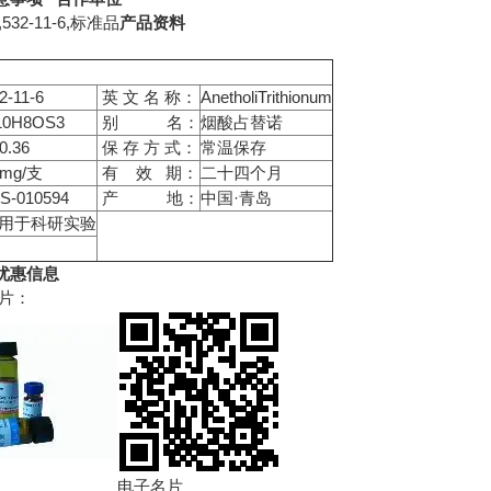
532-11-6,标准品
产品资料
2-11-6
英 文 名 称：
AnetholiTrithionum
10H8OS3
别 名：
烟酸占替诺
0.36
保 存 方 式：
常温保存
0mg/支
有 效 期：
二十四个月
S-010594
产 地：
中国·青岛
用于科研实验
优惠信息
片：
电子名片