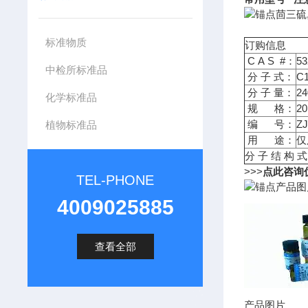
茴三硫,
标准物质
订购信息
C A S #：
53
中检所标准品
分 子 式：
C
分 子 量：
24
化学标准品
规 格：
2
编 号：
ZJ
植物标准品
用 途：
仅
分 子 结 构 式
>>>
点此咨询
TEL-PHONE
产品图
4009025885
查看全部
产品图片