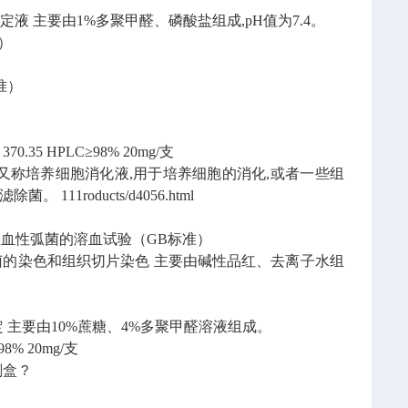
固定液
主要由1%多聚甲醛、磷酸盐组成,pH值为7.4。
）
准）
370.35
HPLC≥98% 20mg/支
又称培养细胞消化液,用于培养细胞的消化,或者一些组
过滤除菌。
111roducts/d4056.html
血性弧菌的溶血试验（GB标准）
菌的染色和组织切片染色
主要由碱性品红、去离子水组
定
主要由10%蔗糖、4%多聚甲醛溶液组成。
98% 20mg/支
试剂盒
?