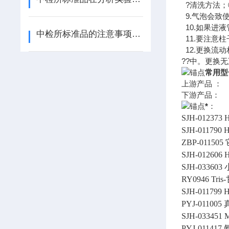
?清洗方法；
9.气泡会致
10.如果进
中检所标准品的注意事项有哪些
11.要注意
12.更换流
??中。更换
常用型
上游产品 ：
下游产品：
*
：
SJH-012373
H
SJH-011790
H
ZBP-011505
SJH-012606
H
SJH-033603
RY0946
Tri
SJH-011799
H
PYJ-011005
SJH-033451
M
PYJ-011417