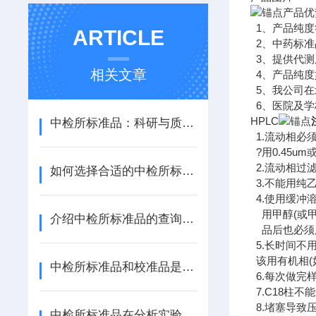
产品优
1、产品纯度
ARTICLE
2、中药标准
3、提供代测
相关文章
4、产品纯度
5、我公司在
6、医院及学
HPLC
中检所标准品：科研与质量控制的“黄金标尺”
1.流动相必
?用0.45u
2.流动相过
如何选择合适的中检所标准品进行实验验证
3.不能用纯
4.使用缓冲
用甲醇(或甲
介绍中检所标准品的查询方法
品后也必须用
5.长时间不
该用有机相(
中检所标准品和校准品是一样的吗
6.每次做完
7.C18柱
8.堵塞导致
中检所标准品在分析实验室质量管理方面的应用