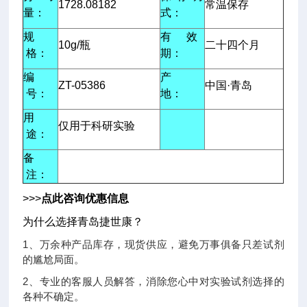
1728.08182
常温保存
量：
式：
规
有 效
10g/瓶
二十四个月
格：
期：
编
产
ZT-05386
中国·青岛
号：
地：
用
仅用于科研实验
途：
备
注：
>>>
点此咨询优惠信息
为什么选择青岛捷世康？
1、万余种产品库存，现货供应，避免万事俱备只差试剂
的尴尬局面。
2、专业的客服人员解答，消除您心中对实验试剂选择的
各种不确定。