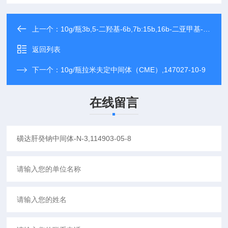
上一个：
10g/瓶3b,5-二羟基-6b,7b:15b,16b-二亚甲基-5b-雄甾烷-17-酮,82543-16-6
返回列表
下一个：
10g/瓶拉米夫定中间体（CME）,147027-10-9
在线留言