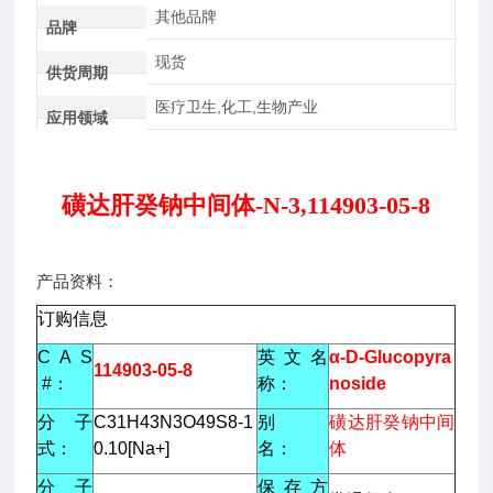
其他品牌
品牌
现货
供货周期
医疗卫生,化工,生物产业
应用领域
磺达肝癸钠中间体-N-3,114903-05-8
产品资料：
订购信息
C A S
英 文 名
α-D-Glucopyra
114903-05-8
#：
称：
noside
分 子
C31H43N3O49S8-1
别
磺达肝癸钠中间
式：
0.10[Na+]
名：
体
分 子
保 存 方