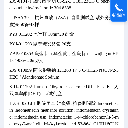
ZJS-010471
盐酸酚苄明
63-92-3
C18H23ClNO
phenoxyb
enzamine hydrochloride
304.8338
电话咨询
JSAY39
抗坏血酸（AsA）含量测试盒
紫外分光光
度法
50管/48样
PYJ-011202
七叶苷
10ml*20支/盒
.
PYJ-011293
鼠李糖发酵管
20支
.
ZBP-010853
乌金苷（乌金甙，金乌苷）
wujingan
HP
LC≥98% 20mg/支
ZJS-010859
阿仑膦酸钠
121268-17-5
C4H12NNaO7P2·3
H2O
"Alendronate Sodium
SJH-011702
Human Dihydrotestosterone,DHT Elisa Kit
人
双氢睾酮(DHT)elisa试剂盒
HXSJ-020581
吲哚美辛
消炎痛; 抗炎吲哚酸
Indomethac
in
indomethacin methanol solution; indomethacin crystallin
e; indomethacin usp; indometacin; 1-(4-chlorobenzoyl)-5-m
ethoxy-2-methylindol-3-ylacetic acid
53-86-1
C19H16CLN