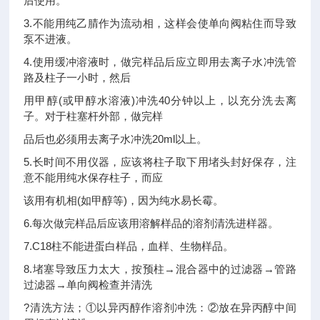
后使用。
3.不能用纯乙腈作为流动相，这样会使单向阀粘住而导致
泵不进液。
4.使用缓冲溶液时，做完样品后应立即用去离子水冲洗管
路及柱子一小时，然后
用甲醇(或甲醇水溶液)冲洗40分钟以上，以充分洗去离
子。对于柱塞杆外部，做完样
品后也必须用去离子水冲洗20ml以上。
5.长时间不用仪器，应该将柱子取下用堵头封好保存，注
意不能用纯水保存柱子，而应
该用有机相(如甲醇等)，因为纯水易长霉。
6.每次做完样品后应该用溶解样品的溶剂清洗进样器。
7.C18柱不能进蛋白样品，血样、生物样品。
8.堵塞导致压力太大，按预柱→混合器中的过滤器→管路
过滤器→单向阀检查并清洗
?清洗方法；①以异丙醇作溶剂冲洗：②放在异丙醇中间