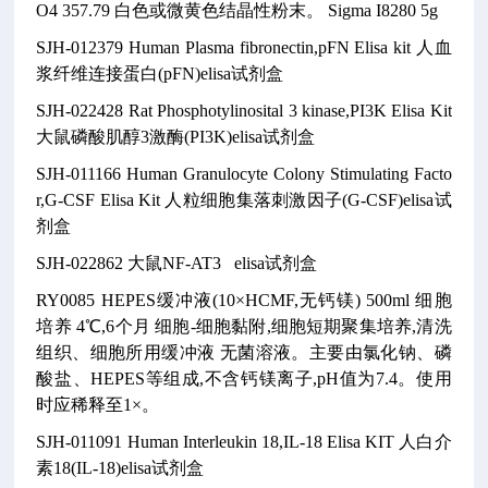
O4
357.79
白色或微黄色结晶性粉末。
Sigma I8280
5g
SJH-012379
Human Plasma fibronectin,pFN Elisa kit
人血
浆纤维连接蛋白(pFN)elisa试剂盒
SJH-022428
Rat Phosphotylinosital 3 kinase,PI3K Elisa Kit
大鼠磷酸肌醇3激酶(PI3K)elisa试剂盒
SJH-011166
Human Granulocyte Colony Stimulating Facto
r,G-CSF Elisa Kit
人粒细胞集落刺激因子(G-CSF)elisa试
剂盒
SJH-022862
大鼠NF-AT3 elisa试剂盒
RY0085
HEPES缓冲液(10×HCMF,无钙镁)
500ml
细胞
培养
4℃,6个月
细胞-细胞黏附,细胞短期聚集培养,清洗
组织、细胞所用缓冲液
无菌溶液。主要由氯化钠、磷
酸盐、HEPES等组成,不含钙镁离子,pH值为7.4。使用
时应稀释至1×。
SJH-011091
Human Interleukin 18,IL-18 Elisa KIT
人白介
素18(IL-18)elisa试剂盒