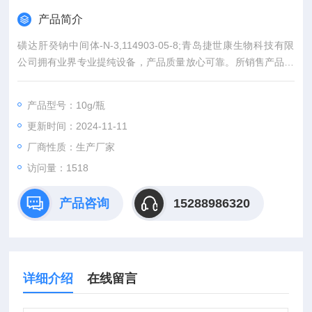
产品简介
磺达肝癸钠中间体-N-3,114903-05-8;青岛捷世康生物科技有限
公司拥有业界专业提纯设备，产品质量放心可靠。所销售产品在
使用中如出现实际含量与产品外包标示不*可全额退款。同时代
理：中检所标准品、*标准品。同一单位购买我司产品可积累积分
产品型号：10g/瓶
兑换（手机、电脑、平板电脑等）。
更新时间：2024-11-11
厂商性质：生产厂家
访问量：1518
产品咨询
15288986320
详细介绍
在线留言